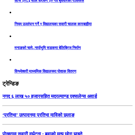
आज २०८३ साल श्रावण २० गते बुधवारको राशिफल
नियम उल्लंघन गर्ने ९ विद्यालयका सवारी चालक कारबाहीमा
मनाङको चामे–नार्पाभूमि सडकमा बेलिब्रिज निर्माण
विन्ध्येश्वरी माध्यमिक विद्यालयमा पोशाक वितरण
ट्रेन्डिङ
नगद ६ लाख ५० हजारसहित मदरल्याण्ड एक्सलेन्स अवार्ड
‘प्रतिभा’ उत्पादनमा प्रतिभा माविको छलाङ
पोखरामा सवारी दुर्घटना : बुवाको मृत्यु छोरा घाइते