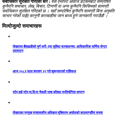
सर्बाधिकार सुरक्षित गरिएको बारे :
यस एभरेस्ट आवाज डटकमबाट सम्प्रेषित
कुनैपनि समाचार, लेख, बिचार, टिप्पणी वा अन्य कुनैपनि किसिमको सामग्री
सर्वाधिकार सुरक्षित गरिएको छ । यहाँ सम्प्रेषित कुनैपनि सामग्री बिना अनुमति
साभार गरेको पाईए कानुनी कारबाहीमा जान बाध्य हुने जानकारी गराउँछौं ।
मिल्दोजुल्दो समाचारहरू
पोखरामा बीवाइडीको पूर्ण थ्री–एस सुविधा सञ्चालनमा, आधिकारिक सर्भिस सेन्टर
उद्घाटन
आज २०८३ साल श्रावण २२ गते शुक्रवारको राशिफल
स्टेप वाई स्टेप मा.वि.मा नेपाली भाषा कौशल प्रतियोगिता सम्पन्न
पोखराका प्रमुख प्रशासकीय अधिकृत मुक्तिराम अर्यालको काठमाण्डौंमा सरुवा