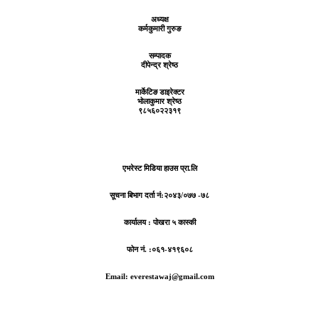
अध्यक्ष
कर्मकुमारी गुरुङ
सम्पादक
दीपेन्द्र श्रेष्ठ
मार्केटिङ डाइरेक्टर
भोलाकुमार श्रेष्ठ
९८५६०२२३१९
एभरेस्ट मिडिया हाउस प्रा.लि
सूचना बिभाग दर्ता नं:
२०४३/०७७ -७८
कार्यालय :
पोखरा ५ कास्की
फोन नं. :०६१-४१९६०८
Email: everestawaj@gmail.com