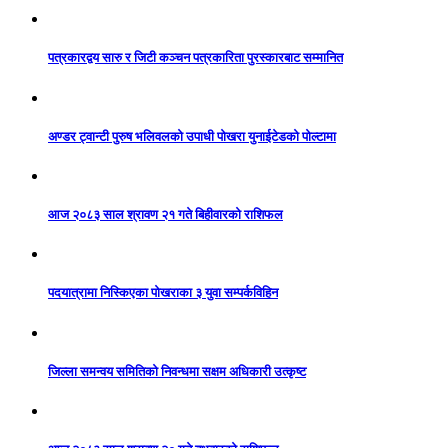
पत्रकारद्वय सारु र जिटी कञ्चन पत्रकारिता पुरस्कारबाट सम्मानित
अण्डर ट्वान्टी पुरुष भलिवलको उपाधी पोखरा युनाईटेडको पोल्टामा
आज २०८३ साल श्रावण २१ गते बिहीवारको राशिफल
पदयात्रामा निस्किएका पोखराका ३ युवा सम्पर्कविहिन
जिल्ला समन्वय समितिको निवन्धमा सक्षम अधिकारी उत्कृष्ट