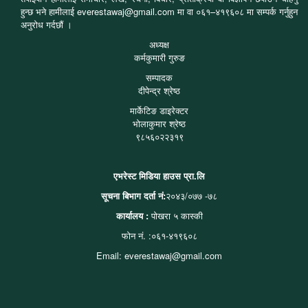
हुन्छ भने हामीलाई everestawaj@gmail.com मा वा ०६१–४१९६०८ मा सम्पर्क गर्नुहुन
अनुरोध गर्दछौं ।
अध्यक्ष
कर्मकुमारी गुरुङ
सम्पादक
दीपेन्द्र श्रेष्ठ
मार्केटिङ डाइरेक्टर
भोलाकुमार श्रेष्ठ
९८५६०२२३१९
एभरेस्ट मिडिया हाउस प्रा.लि
सूचना बिभाग दर्ता नं:
२०४३/०७७ -७८
कार्यालय :
पोखरा ५ कास्की
फोन नं. :०६१-४१९६०८
Email: everestawaj@gmail.com