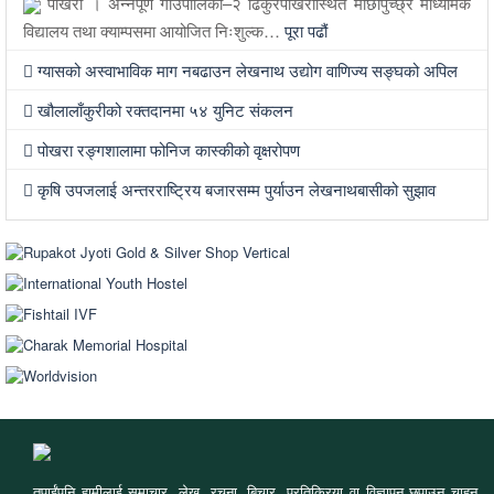
पोखरा । अन्नपूर्ण गाउँपालिका–२ ढिकुरपोखरीस्थित माछापुच्छ्रे माध्यमिक
विद्यालय तथा क्याम्पसमा आयोजित निःशुल्क…
पूरा पढौं
ग्यासको अस्वाभाविक माग नबढाउन लेखनाथ उद्योग वाणिज्य सङ्घको अपिल
खौलालाँकुरीको रक्तदानमा ५४ युनिट संकलन
पोखरा रङ्गशालामा फोनिज कास्कीको वृक्षरोपण
कृषि उपजलाई अन्तरराष्ट्रिय बजारसम्म पुर्याउन लेखनाथबासीको सुझाव
तपाईंपनि हामीलाई समाचार, लेख, रचना, बिचार, प्रतिक्रिया वा विज्ञापन छपाउन चाहनु