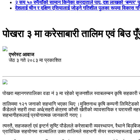
२ सय ५० रुपैयाँको सामान किनेका करदाताले पाए, दश लाखको ‘बम्पर’ प
देशलाई चीन र दक्षिण एसियालाई जोड्ने गतिशील पुलका रूपमा विकास गरिन
पोखरा ३ मा करेसाबारी तालिम एवं बिउ पू
एभरेस्ट आवाज
जेठ ३ गते २०८३ मा प्रकाशित
पोखरा महानगरपालिका वडा नं ३ मा रहेको सृजनशील स्वाबलम्बन कृषि सहकारी सं
तालिममा १२१ जनाको सहभागि भएका थिए ।मुक्तिनाथ कृषि कम्पनी लिमिटेडको स
कँडेलले सहरी तथा अर्ध(सहरी क्षेत्रमा कौसी खेतीको व्यावसायिक र घरायसी महत्त
सहभागीहरूलाई प्रयोगात्मक जानकारी गराए ।
त्यस्तै, सहजकर्ता एवं इन्टर्न सृष्टि पौडेलले करेसाबारी व्यवस्थापन, रैथाने ब
प्राविधिक सहयोगमा सञ्चालित उक्त तालिमले सहभागी सेयर सदस्यहरूलाई आत्मनिर्भ