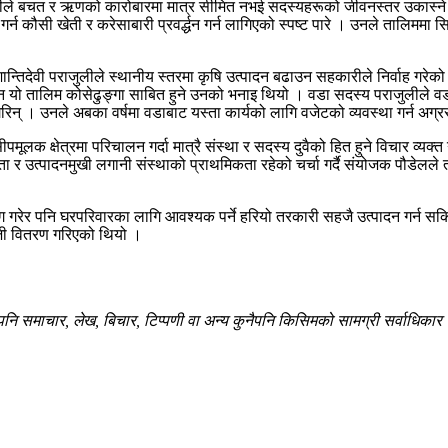
ले बचत र ऋणको कारोबारमा मात्र सीमित नभई सदस्यहरूको जीवनस्तर उकास्ने उत्प
र्न कौसी खेती र करेसाबारी प्रवर्द्धन गर्न लागिएको स्पष्ट पारे । उनले तालिममा स
तिदेवी पराजुलीले स्थानीय स्तरमा कृषि उत्पादन बढाउन सहकारीले निर्वाह गरेको 
 यो तालिम कोसेढुङ्गा साबित हुने उनको भनाइ थियो । वडा सदस्य पराजुलीले वडा
गरिन् । उनले अबका वर्षमा वडाबाट यस्ता कार्यको लागि वजेटको व्यवस्था गर्न अग्र
क क्षेत्रमा परिचालन गर्दा मात्रै संस्था र सदस्य दुवैको हित हुने विचार व्यक्त
्शिता र उत्पादनमुखी लगानी संस्थाको प्राथमिकता रहेको चर्चा गर्दै संयोजक पौडेल
गरेर पनि घरपरिवारका लागि आवश्यक पर्ने हरियो तरकारी सहजै उत्पादन गर्न सकि
ूँजी वितरण गरिएको थियो ।
 समाचार, लेख, बिचार, टिप्पणी वा अन्य कुनैपनि किसिमको सामग्री सर्वाधिकार सु