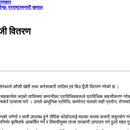
ुरस्कार
्छ: परराष्ट्रमन्त्री खनाल
ँजी वितरण
स्थाले कौसी खेती तथा करेसाबारी तालिम एवं बिउ पूँजी वितरण गरेको छ ।
हकार्यमा भएको तालिममा कम्पनीका प्राविधिकहरूले प्राविधिक सहजीकरण गरेका
्वबारे प्रकाश पारे । उनले आधुनिक प्रविधि, कम्पोस्ट मलको सही प्रयोग, रोगव्याध
िउबिजनको जगेर्ना र घरमै उपलब्ध हुने जैविक फोहोरलाई मलका रूपमा कसरी सदुपयोग गर्
र कृषितर्फ आकर्षित गर्न र विषादीमुक्त ताजा तरकारी उत्पादन गर्न ठुलो मद्दत पु