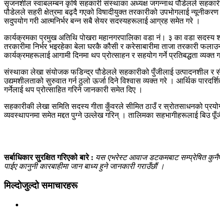
सृजनशील स्वाबलम्बन कृषि सहकारी संस्थाका अध्यक्ष जगन्नाथ पौडेलले सहकारी
पौडेलले सहरी क्षेत्रमा बढ्दै गएको विषादीयुक्त तरकारीको उपभोगलाई न्यूनीकरण ग
सदुपयोग गरी आत्मनिर्भर बन्न सबै सेयर सदस्यहरूलाई आग्रह समेत गरे ।
कार्यक्रमका प्रमुख अतिथि पोखरा महानगरपालिका वडा नं। ३ का वडा सदस्य शान्
तरकारीमा निर्भर भइरहेका बेला घरकै कौसी र करेसाबारीमा ताजा तरकारी फलाउन
कार्यक्रमहरूलाई आगामी दिनमा थप प्रोत्साहन र सहयोग गर्ने प्रतिबद्धता व्यक्त 
संस्थाका लेखा संयोजक फडिन्द्र पौडेलले सहकारीको पुँजीलाई उत्पादनशील र सीपमूल
उद्यमशीलताको सुरुवात गर्न ठुलो ऊर्जा दिने विश्वास व्यक्त गरे । आर्थिक पारदर
गर्नेलाई थप प्रोत्साहित गरिने जानकारी समेत दिए ।
सहकारीकी लेखा समिति सदस्य गीता कुँवरले सीमित ठाउँ र स्रोतसाधनको प्रयोग 
व्यवस्थापनमा समेत मद्दत पुग्ने उल्लेख गरिन् । तालिमका सहभागीहरूलाई बिउ प
सर्बाधिकार सुरक्षित गरिएको बारे :
यस एभरेस्ट आवाज डटकमबाट सम्प्रेषित कुनैपनि
पाईए कानुनी कारबाहीमा जान बाध्य हुने जानकारी गराउँछौं ।
मिल्दोजुल्दो समाचारहरू