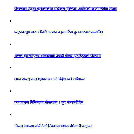
पोखराका प्रमुख प्रशासकीय अधिकृत मुक्तिराम अर्यालको काठमाण्डौंमा सरुवा
पत्रकारद्वय सारु र जिटी कञ्चन पत्रकारिता पुरस्कारबाट सम्मानित
अण्डर ट्वान्टी पुरुष भलिवलको उपाधी पोखरा युनाईटेडको पोल्टामा
आज २०८३ साल श्रावण २१ गते बिहीवारको राशिफल
पदयात्रामा निस्किएका पोखराका ३ युवा सम्पर्कविहिन
जिल्ला समन्वय समितिको निवन्धमा सक्षम अधिकारी उत्कृष्ट