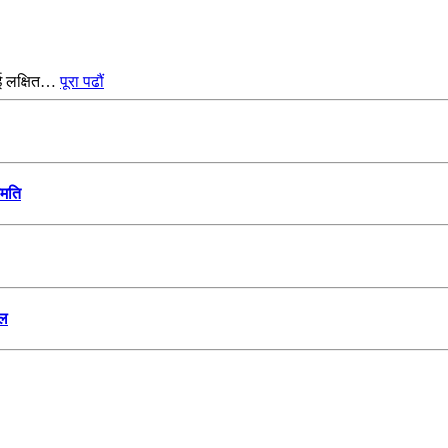
ाई लक्षित…
पूरा पढौं
हमति
ेल