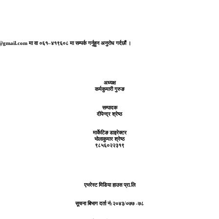
aj@gmail.com मा वा ०६१–४१९६०८ मा सम्पर्क गर्नुहुन अनुरोध गर्दछौं ।
अध्यक्ष
कर्मकुमारी गुरुङ
सम्पादक
दीपेन्द्र श्रेष्ठ
मार्केटिङ डाइरेक्टर
भोलाकुमार श्रेष्ठ
९८५६०२२३१९
एभरेस्ट मिडिया हाउस प्रा.लि
सूचना बिभाग दर्ता नं:
२०४३/०७७ -७८