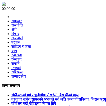
00:00:00
समाचार
राजनीति
अर्थ
विचार
अन्तर्वार्ता
प्रवास
साहित्य र कला
ब्लग
स्वास्थ्य
खेलकुद
समाज
गण्डकी
राशिफल
सम्पादकीय
ताजा समाचार
संघीयताको मर्म र चुनौतीमा पोखरेली विद्यार्थीको बहस
कानुन र स्रोत साधनको अभावले भने जति काम गर्न सकिएन: जिसस प्रम
पाँच सय बढी रोहिङ्ग्या नेपाल छिरे