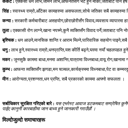
कर्कट :
एक्कसी धन लाभ,जमिन लाभ,आफनतसँग भेट हुने मौका,जताबाट पनि हर्ष 
सिंह :
स्वास्थ्य राम्रो,आँटेका कामहरुमा असफलता,सोचे जतिका सबै कामहरुमा व
कन्या :
सरकारी कर्मचारीबाट असहयोग,छोराछोरीसँग विवाद,व्यवसाय व्यापारमा हानी,
तुला :
एक्कासी रोग लाग्ने,खाना नपच्ने,कुनै व्यक्तिसँग विवाद पर्ने,जताबाट पनि नो
बृश्चिक :
धन आउने,मानसिक शान्ति र आराम मिल्ने,पारिवारिक सहयोग पाइने,सबै 
धनु :
लाभ हुने,स्वास्थ्य राम्रो,धनप्राप्ति,यश कीर्ति बढ्ने,घरमा नयाँ चहलपहल ह
मकर :
जुनसुकै काममा बाधा,मनमा अशान्ति,यात्रामा विध्नबाधा,वायू रोग,खानामा गड्
कुम्भ :
आफन्त व्यक्तिसँग झगडा,मन चञ्चल,कार्यक्रममा विध्नबाधा,पेट वा कम्मरदुख्न
मीन :
आरोग्यता,प्रशन्नता,धन प्रप्ति, सबै प्रकारको काममा आफ्नो सफलता ।
सर्बाधिकार सुरक्षित गरिएको बारे :
यस एभरेस्ट आवाज डटकमबाट सम्प्रेषित कुनैपनि
पाईए कानुनी कारबाहीमा जान बाध्य हुने जानकारी गराउँछौं ।
मिल्दोजुल्दो समाचारहरू