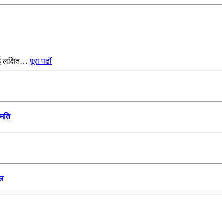
ाई लक्षित…
पूरा पढौं
हमति
ेल