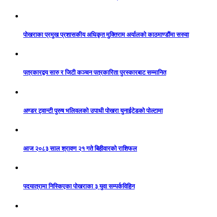
पोखराका प्रमुख प्रशासकीय अधिकृत मुक्तिराम अर्यालको काठमाण्डौंमा सरुवा
पत्रकारद्वय सारु र जिटी कञ्चन पत्रकारिता पुरस्कारबाट सम्मानित
अण्डर ट्वान्टी पुरुष भलिवलको उपाधी पोखरा युनाईटेडको पोल्टामा
आज २०८३ साल श्रावण २१ गते बिहीवारको राशिफल
पदयात्रामा निस्किएका पोखराका ३ युवा सम्पर्कविहिन