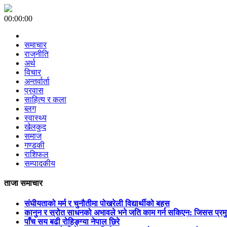
00:00:00
समाचार
राजनीति
अर्थ
विचार
अन्तर्वार्ता
प्रवास
साहित्य र कला
ब्लग
स्वास्थ्य
खेलकुद
समाज
गण्डकी
राशिफल
सम्पादकीय
ताजा समाचार
संघीयताको मर्म र चुनौतीमा पोखरेली विद्यार्थीको बहस
कानुन र स्रोत साधनको अभावले भने जति काम गर्न सकिएन: जिसस प्रम
पाँच सय बढी रोहिङ्ग्या नेपाल छिरे