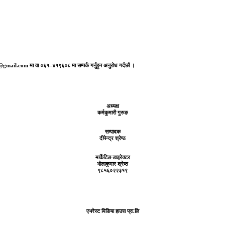
aj@gmail.com मा वा ०६१–४१९६०८ मा सम्पर्क गर्नुहुन अनुरोध गर्दछौं ।
अध्यक्ष
कर्मकुमारी गुरुङ
सम्पादक
दीपेन्द्र श्रेष्ठ
मार्केटिङ डाइरेक्टर
भोलाकुमार श्रेष्ठ
९८५६०२२३१९
एभरेस्ट मिडिया हाउस प्रा.लि