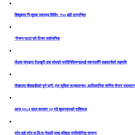
शिशुवामा निःशुल्क स्वास्थ्य शिविर, १५० बढी लाभान्वित
‘पेन्सन पट्टा’को टिजर सार्वजनिक
पोउवा संघद्वारा देउखुरी उवा संघको प्रतिनिधिमण्डलाई स्वागतसँगै सहकार्यको सहमति
पोखरामा बीवाइडीको पूर्ण थ्री–एस सुविधा सञ्चालनमा, आधिकारिक सर्भिस सेन्टर उद्घाट
आज २०८३ साल श्रावण २२ गते शुक्रवारको राशिफल
स्टेप वाई स्टेप मा.वि.मा नेपाली भाषा कौशल प्रतियोगिता सम्पन्न