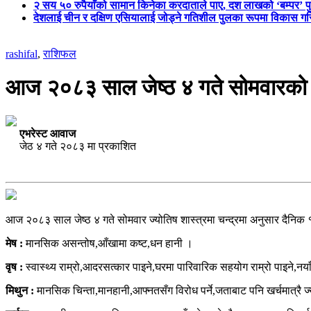
२ सय ५० रुपैयाँको सामान किनेका करदाताले पाए, दश लाखको ‘बम्पर’ प
देशलाई चीन र दक्षिण एसियालाई जोड्ने गतिशील पुलका रूपमा विकास गरिन
rashifal
,
राशिफल
आज २०८३ साल जेष्ठ ४ गते सोमवारको
एभरेस्ट आवाज
जेठ ४ गते २०८३ मा प्रकाशित
आज २०८३ साल जेष्ठ ४ गते सोमवार ज्योतिष शास्त्रमा चन्द्रमा अनुसार दैनिक
मेष :
मानसिक असन्तोष,आँखामा कष्ट,धन हानी ।
वृष :
स्वास्थ्य राम्रो,आदरसत्कार पाइने,घरमा पारिवारिक सहयोग राम्रो पाइने,न
मिथुन :
मानसिक चिन्ता,मानहानी,आफ्नतसँग विरोध पर्ने,जताबाट पनि खर्चमात्रै ज्य