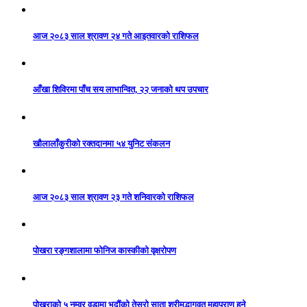
आज २०८३ साल श्रावण २४ गते आइतवारको राशिफल
आँखा शिविरमा पाँच सय लाभान्वित, २२ जनाको थप उपचार
खौलालाँकुरीको रक्तदानमा ५४ युनिट संकलन
आज २०८३ साल श्रावण २३ गते शनिवारको राशिफल
पोखरा रङ्गशालामा फोनिज कास्कीको वृक्षरोपण
पोखराको ५ नम्वर वडामा भदौंको तेस्रो साता श्रीमद्भागवत महापुराण हुने