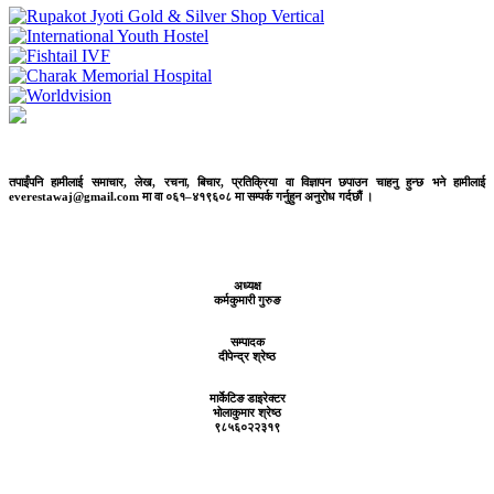
तपाईंपनि हामीलाई समाचार, लेख, रचना, बिचार, प्रतिक्रिया वा विज्ञापन छपाउन चाहनु हुन्छ भने हामीलाई
everestawaj@gmail.com मा वा ०६१–४१९६०८ मा सम्पर्क गर्नुहुन अनुरोध गर्दछौं ।
अध्यक्ष
कर्मकुमारी गुरुङ
सम्पादक
दीपेन्द्र श्रेष्ठ
मार्केटिङ डाइरेक्टर
भोलाकुमार श्रेष्ठ
९८५६०२२३१९