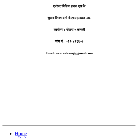
एभरेस्ट मिडिया हाउस प्रा.लि
सूचना बिभाग दर्ता नं:
२०४३/०७७ -७८
कार्यालय :
पोखरा ५ कास्की
फोन नं. :०६१-४१९६०८
Email: everestawaj@gmail.com
Home