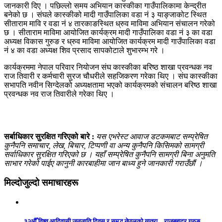
जानकारी दिए । पछिल्लो समय अभियान कास्कीका गाउँपालिकामा केन्द्रीत
बनेको छ । संघले कास्कीको मादी गाउँपालिका वडा नं ३ याङ्जाकोट स्थित
सीताराम मावि र वडा नं ४ तारकाङस्थित ध्रुव माविमा अभियान संचालन गरेको
छ । सीताराम माविमा आयोजित कार्यक्रम मादी गाउँपालिका वडा नं ३ का वडा
अध्यक्ष विकास गुरुङ र ध्रुव माविमा आयोजित कार्यक्रम मादी गाउँपालिका वडा
नं ४ का वडा अध्यक्ष शिव प्रसाद सापकोटाले शुभारम्भ गरे ।
कार्यक्रममा नेपाल परिवार नियोजन संघ कास्कीका बरिष्ठ शाखा प्रवन्धक नव
राज तिवारी र कर्मचारी सुरज चौधरीले सहजिकरण गरेका थिए । संघ कास्कीका
सभापति नवीन सिग्देलको अध्यक्षतामा भएको कार्यक्रमको संचालन बरिष्ठ शाखा
प्रवन्धक नव राज तिवारीले गरेका थिए ।
सर्बाधिकार सुरक्षित गरिएको बारे :
यस एभरेस्ट आवाज डटकमबाट सम्प्रेषित
कुनैपनि समाचार, लेख, बिचार, टिप्पणी वा अन्य कुनैपनि किसिमको सामग्री
सर्वाधिकार सुरक्षित गरिएको छ । यहाँ सम्प्रेषित कुनैपनि सामग्री बिना अनुमति
साभार गरेको पाईए कानुनी कारबाहीमा जान बाध्य हुने जानकारी गराउँछौं ।
मिल्दोजुल्दो समाचारहरू
३२औँ विश्व आदिवासी जनजाति दिवस र समृद्ध नेपालको यात्रा – राजबहादुर गुरुङ