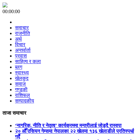
00:00:00
समाचार
राजनीति
अर्थ
विचार
अन्तर्वार्ता
प्रवास
साहित्य र कला
ब्लग
स्वास्थ्य
खेलकुद
समाज
गण्डकी
राशिफल
सम्पादकीय
ताजा समाचार
‘नागरिक, नीति र नेतृत्व’ कार्यक्रममा मन्त्रीलाई जोड्दै रास्वपा
२० औँ एसियन गेम्समा नेपालका २२ खेलमा १३६ खेलाडीले प्रतिस्पर्धा
गर्दै