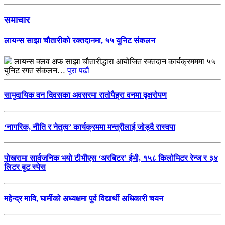
समाचार
लायन्स साझा चौतारीको रक्तदानमा, ५५ युनिट संकलन
लायन्स क्लव अफ साझा चौतारीद्धारा आयोजित रक्तदान कार्यक्रमममा ५५
युनिट रगत संकलन…
पूरा पढौं
सामुदायिक वन दिवसका अवसरमा रातोपैह्रा वनमा वृक्षरोपण
‘नागरिक, नीति र नेतृत्व’ कार्यक्रममा मन्त्रीलाई जोड्दै रास्वपा
पोखरामा सार्वजनिक भयो टीभीएस ‘अरबिटर’ ईभी, १५८ किलोमिटर रेन्ज र ३४
लिटर बुट स्पेस
महेन्द्र मावि, घार्मीको अध्यक्षमा पुर्व विद्यार्थी अधिकारी चयन