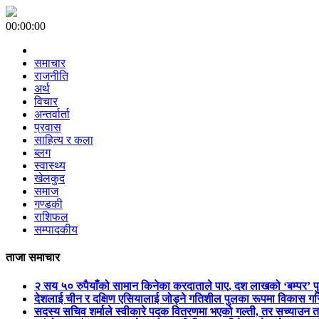
00:00:00
समाचार
राजनीति
अर्थ
विचार
अन्तर्वार्ता
प्रवास
साहित्य र कला
ब्लग
स्वास्थ्य
खेलकुद
समाज
गण्डकी
राशिफल
सम्पादकीय
ताजा समाचार
२ सय ५० रुपैयाँको सामान किनेका करदाताले पाए, दश लाखको ‘बम्पर’ प
देशलाई चीन र दक्षिण एसियालाई जोड्ने गतिशील पुलका रूपमा विकास गरिन
सदस्य सचिव शर्माले स्वीकारे पदक वितरणमा भएको गल्ती, तर सच्याउन 