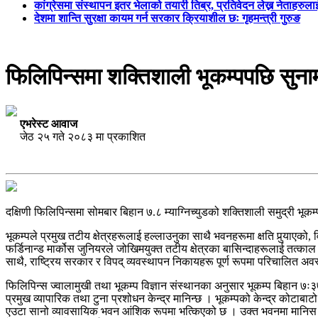
कांग्रेसमा संस्थापन इतर भेलाको तयारी तिब्र, प्रतिवेदन लेख्न नेताहरुलाई 
देशमा शान्ति सुरक्षा कायम गर्न सरकार क्रियाशील छः गृहमन्त्री गुरुङ
फिलिपिन्समा शक्तिशाली भूकम्पपछि सुना
एभरेस्ट आवाज
जेठ २५ गते २०८३ मा प्रकाशित
दक्षिणी फिलिपिन्समा सोमबार बिहान ७.८ म्याग्निच्युडको शक्तिशाली समुद्री भ
भूकम्पले प्रमुख तटीय क्षेत्रहरूलाई हल्लाउनुका साथै भवनहरूमा क्षति पुर्‍याए
फर्डिनान्ड मार्कोस जुनियरले जोखिमयुक्त तटीय क्षेत्रका बासिन्दाहरूलाई तत्काल
साथै, राष्ट्रिय सरकार र विपद् व्यवस्थापन निकायहरू पूर्ण रूपमा परिचालित अ
फिलिपिन्स ज्वालामुखी तथा भूकम्प विज्ञान संस्थानका अनुसार भूकम्प बिहान ७
प्रमुख व्यापारिक तथा टुना प्रशोधन केन्द्र मानिन्छ । भूकम्पको केन्द्र कोटा
एउटा सानो व्यावसायिक भवन आंशिक रूपमा भत्किएको छ । उक्त भवनमा मानिस फस