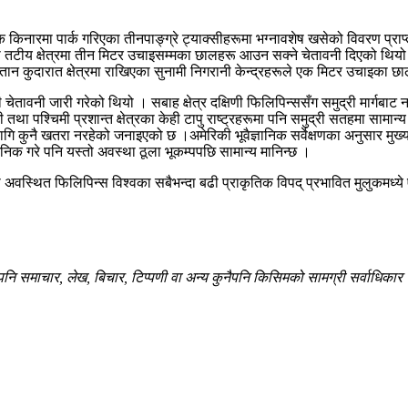
ारमा पार्क गरिएका तीनपाङ्ग्रे ट्याक्सीहरूमा भग्नावशेष खसेको विवरण प्राप्
ही तटीय क्षेत्रमा तीन मिटर उचाइसम्मका छालहरू आउन सक्ने चेतावनी दिएको थियो 
ान कुदारात क्षेत्रमा राखिएका सुनामी निगरानी केन्द्रहरूले एक मिटर उचाइका छ
चेतावनी जारी गरेको थियो । सबाह क्षेत्र दक्षिणी फिलिपिन्ससँग समुद्री मार्गबा
था पश्चिमी प्रशान्त क्षेत्रका केही टापु राष्ट्रहरूमा पनि समुद्री सतहमा सामा
गि कुनै खतरा नरहेको जनाइएको छ ।अमेरिकी भूवैज्ञानिक सर्वेक्षणका अनुसार मुख
िक गरे पनि यस्तो अवस्था ठूला भूकम्पपछि सामान्य मानिन्छ ।
वस्थित फिलिपिन्स विश्वका सबैभन्दा बढी प्राकृतिक विपद् प्रभावित मुलुकमध्ये एक
 समाचार, लेख, बिचार, टिप्पणी वा अन्य कुनैपनि किसिमको सामग्री सर्वाधिकार सु