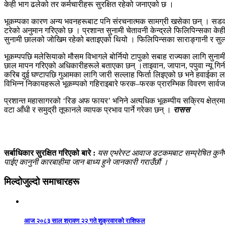
केही भाग ढलेको तर कर्मचारीहरू सुरक्षित रहेको जनाएको छ ।
भूकम्पका कारण अन्य भवनहरूबाट पनि संरचनात्मक सामग्री खसेका छन् । सडक किन
टरेको अनुमान गरिएको छ । प्रशान्त सुनामी चेतावनी केन्द्रले फिलिपिन्सका के
सुनामी छालको जोखिम रहेको बताइएको थियो । फिलिपिन्सका साराङ्गानी र सुल्त
भूकम्पपछि मलेसियाको मौसम विभागले बोर्नियो टापुको सबाह राज्यका लागि सुनामी 
छाल मापन गरिएको अधिकारीहरूले बताएका छन् ।ताइवान, जापान, पपुवा न्यू गिनी त
करिब दुई घण्टापछि गुआमका लागि जारी सल्लाह फिर्ता लिइएको छ भने हवाईका ला
विभिन्न निकायहरूले भूकम्पको गहिराइबारे फरक–फरक प्रारम्भिक विवरण सार्वजन
प्रशान्त महासागरको ‘रिङ अफ फायर’ भनिने अत्यधिक भूकम्पीय सक्रिय क्षेत्रमा अ
वटा आँधी र समुद्री तूफानले व्यापक प्रभाव पार्ने गरेका छन् ।
रासस
सर्बाधिकार सुरक्षित गरिएको बारे :
यस एभरेस्ट आवाज डटकमबाट सम्प्रेषित कुनैपनि
पाईए कानुनी कारबाहीमा जान बाध्य हुने जानकारी गराउँछौं ।
मिल्दोजुल्दो समाचारहरू
आज २०८३ साल श्रावण २२ गते शुक्रवारको राशिफल