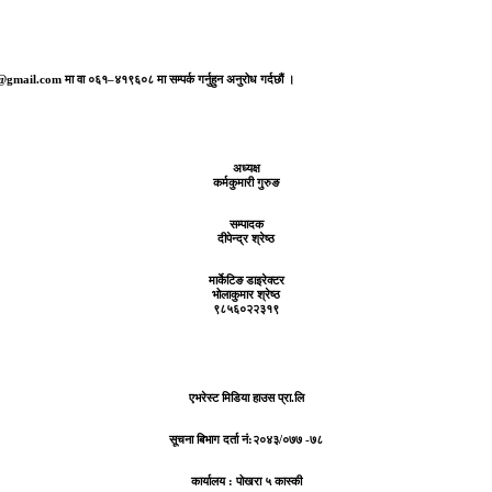
aj@gmail.com मा वा ०६१–४१९६०८ मा सम्पर्क गर्नुहुन अनुरोध गर्दछौं ।
अध्यक्ष
कर्मकुमारी गुरुङ
सम्पादक
दीपेन्द्र श्रेष्ठ
मार्केटिङ डाइरेक्टर
भोलाकुमार श्रेष्ठ
९८५६०२२३१९
एभरेस्ट मिडिया हाउस प्रा.लि
सूचना बिभाग दर्ता नं:
२०४३/०७७ -७८
कार्यालय :
पोखरा ५ कास्की