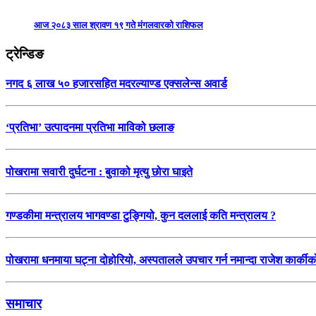
आज २०८३ साल श्रावण १९ गते मंगलवारको राशिफल
ट्रेन्डिङ
नगद ६ लाख ५० हजारसहित मदरल्याण्ड एक्सलेन्स अवार्ड
‘प्रतिभा’ उत्पादनमा प्रतिभा माविको छलाङ
पोखरामा सवारी दुर्घटना : बुवाको मृत्यु छोरा घाइते
गण्डकीमा मन्त्रालय भागवण्डा टुङ्गियो, कुन दललाई कति मन्त्रालय ?
पोखरामा धनमाया घट्ना दोहोरियो, अस्पतालले उपचार गर्न नमान्दा राजेश कार्कीको 
समाचार