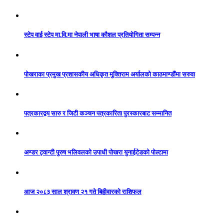
स्टेप वाई स्टेप मा.वि.मा नेपाली भाषा कौशल प्रतियोगिता सम्पन्न
पोखराका प्रमुख प्रशासकीय अधिकृत मुक्तिराम अर्यालको काठमाण्डौंमा सरुवा
पत्रकारद्वय सारु र जिटी कञ्चन पत्रकारिता पुरस्कारबाट सम्मानित
अण्डर ट्वान्टी पुरुष भलिवलको उपाधी पोखरा युनाईटेडको पोल्टामा
आज २०८३ साल श्रावण २१ गते बिहीवारको राशिफल