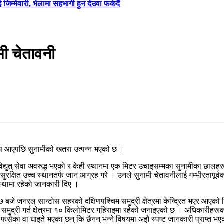
जिम्मेवारी, भेलामा सहभागी हुन देउवा फर्कदैं
मी चेतावनी
ूकम्प आएपछि सुनामीको खतरा उत्पन्न भएको छ ।
को, विद्युत् सेवा अवरुद्ध भएको र केही स्थानमा एक मिटर उचाइसम्मका सुनामीका छ
 सुरक्षित उच्च स्थानतर्फ जान आग्रह गरे । उनले सुनामी चेतावनीलाई गम्भीरतापूर्
वस्थामा रहेको जानकारी दिए ।
ः३७ बजे जनरल सान्टोस सहरको दक्षिणपश्चिम समुद्री क्षेत्रमा केन्द्रित भएर आ
बाटो समुद्री गर्त क्षेत्रमा १० किलोमिटर गहिराइमा रहेको जनाइएको छ । अधिकारीहर
ेका वा घाइते भएका छन् कि छैनन् भन्ने विषयमा अझै स्पष्ट जानकारी प्राप्त भ