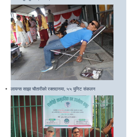
लायन्स साझा चौतारीको रक्तदानमा, ५५ युनिट संकलन