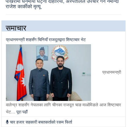
पोखरामा धनमाया घट्ना दोहोरियो, अस्पतालले उपचार गर्न नमान्दा
राजेश कार्कीको मृत्यू
समाचार
प्रधानमन्त्री शाहसँग चिनियाँ राजदूतद्वारा शिष्टाचार भेट
प्रधानमन्त्री
वालेन्द्र शाहसँग नेपालका लागि चीनका राजदूत चाङ माओमिङले आज शिष्टाचार
भेट…
पूरा पढौं
चार हजार सहकारी बचतकर्ताको रकम फिर्ता