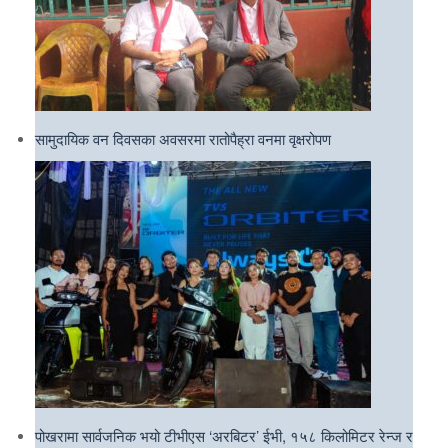
सामुदायिक वन दिवसका अवसरमा रातोपैह्रा वनमा वृक्षरोपण
पोखरामा सार्वजनिक भयो टीभीएस ‘अरबिटर’ ईभी, १५८ किलोमिटर रेन्ज र