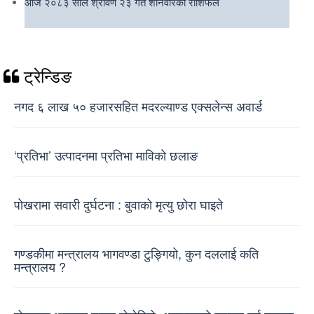
आज २०८३ साल श्रावण २३ गते शनिवारको राशिफल
ट्रेन्डिङ
नगद ६ लाख ५० हजारसहित मदरल्याण्ड एक्सलेन्स अवार्ड
‘प्रतिभा’ उत्पादनमा प्रतिभा माविको छलाङ
पोखरामा सवारी दुर्घटना : बुवाको मृत्यु छोरा घाइते
गण्डकीमा मन्त्रालय भागवण्डा टुङ्गियो, कुन दललाई कति
मन्त्रालय ?