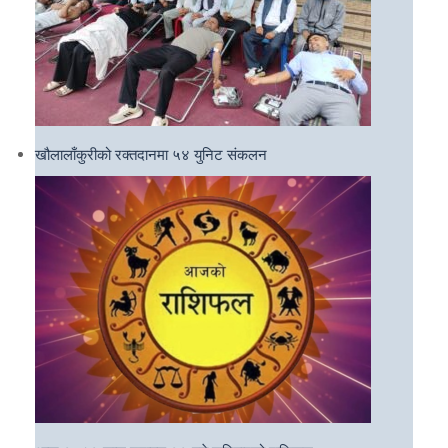
खौलालाँकुरीको रक्तदानमा ५४ युनिट संकलन