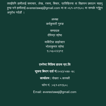
तपाईंपनि हामीलाई समाचार, लेख, रचना, बिचार, प्रतिक्रिया वा विज्ञापन छपाउन चाहनु
हुन्छ भने हामीलाई everestawaj@gmail.com मा वा ०६१–४१९६०८ मा सम्पर्क गर्नुहुन
अनुरोध गर्दछौं ।
अध्यक्ष
कर्मकुमारी गुरुङ
सम्पादक
दीपेन्द्र श्रेष्ठ
मार्केटिङ डाइरेक्टर
भोलाकुमार श्रेष्ठ
९८५६०२२३१९
एभरेस्ट मिडिया हाउस प्रा.लि
सूचना बिभाग दर्ता नं:
२०४३/०७७ -७८
कार्यालय :
पोखरा ५ कास्की
फोन नं. :०६१-४१९६०८
Email: everestawaj@gmail.com