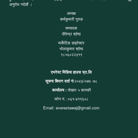
अनुरोध गर्दछौं ।
अध्यक्ष
कर्मकुमारी गुरुङ
सम्पादक
दीपेन्द्र श्रेष्ठ
मार्केटिङ डाइरेक्टर
भोलाकुमार श्रेष्ठ
९८५६०२२३१९
एभरेस्ट मिडिया हाउस प्रा.लि
सूचना बिभाग दर्ता नं:
२०४३/०७७ -७८
कार्यालय :
पोखरा ५ कास्की
फोन नं. :०६१-४१९६०८
Email: everestawaj@gmail.com