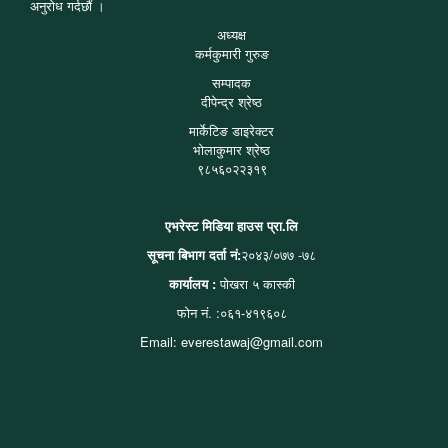
अनुरोध गर्दछौं ।
अध्यक्ष
कर्मकुमारी गुरुङ
सम्पादक
दीपेन्द्र श्रेष्ठ
मार्केटिङ डाइरेक्टर
भोलाकुमार श्रेष्ठ
९८५६०२२३१९
एभरेस्ट मिडिया हाउस प्रा.लि
सूचना बिभाग दर्ता नं:
२०४३/०७७ -७८
कार्यालय :
पोखरा ५ कास्की
फोन नं. :०६१-४१९६०८
Email: everestawaj@gmail.com