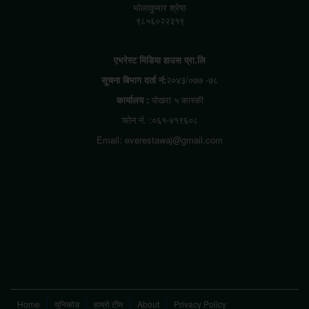
भोलाकुमार श्रेष्ठ
९८५६०२२३१९
एभरेस्ट मिडिया हाउस प्रा.लि
सूचना बिभाग दर्ता नं:
२०४३/०७७ -७८
कार्यालय :
पोखरा ५ कास्की
फोन नं. :०६१-४१९६०८
Email: everestawaj@gmail.com
Home
युनिकोड
हाम्रो टीम
About
Privacy Policy