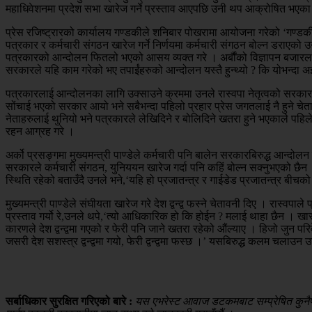
महाधिवेशनमा प्रदेश सभा खारेज गर्ने प्रस्ताव आएपछि उनी थप आक्रोषित भएका 
प्रेस रजिष्ट्रारको कार्यालय गण्डकीले शनिबार पोखरामा आयोजना गरेको ‘गण्डकी
पत्रकार र कर्मचारी संगठन खारेज गर्ने निर्णयमा कर्मचारी संगठन बोल्न डराएक
पत्रकारको आन्दोलन फितलो भएको आसय व्यक्त गरे । अर्बौंको विज्ञापन बजारलाई स
सरकारले यहि काम गरेको भए तपाईंहरुको आन्दोलन यस्तै हुन्थ्यो ? कि योभन्दा अझ चर
पत्रकारलाई आन्दोलनका लागि उक्साउने क्रममा उनले रास्वपा नेतृत्वको सरकार
सोंचाई भएको सरकार आयो भने सबैभन्दा पहिलो प्रहार प्रेस जगतलाई नै हुने चेता
नेताहरुलाई थुनियो भने पत्रकारले लेखिदिने र बोलिदिने खतरा हुने भएकाले पहिल
रहन आग्रह गरे ।
अर्को प्रसङ्गमा मुख्यमन्त्री पाण्डेले कर्मचारी पनि बालेन सरकारबिरुद्ध आन्दोल
सरकारले कर्मचारी संगठन, युनिययन खारेज गर्दा पनि कहिं बोल्न सक्नुभएको छैन
स्थिति रहेको बताउँदै उनले भने,‘यहि हो प्रजातन्त्र र गाईडेड प्रजातन्त्र बीच
मुख्यमन्त्री पाण्डेले संघीयता खारेज गरे देश द्वन्द्व फस्ने चेतावनी दिए । रास्
प्रस्ताव गर्यो रे,उनले थपे,‘त्यो आधिकारिक हो कि होईन ? मलाई थाहा छैन । खास कु
कारणले देश द्वन्द्वमा गएको र फेरी पनि जाने खतरा रहेको औंल्याए । हिजो जुन परि
जसरी देश सशस्त्र द्वन्द्वमा गयो, फेरी द्वन्द्वमा फस्छ ।’ यसबिरुद्ध कलम चलाउ
सर्बाधिकार सुरक्षित गरिएको बारे :
यस एभरेस्ट आवाज डटकमबाट सम्प्रेषित कुनैपनि