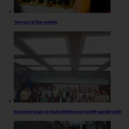
‘पेन्सन पट्टा’को टिजर सार्वजनिक
पोउवा संघद्वारा देउखुरी उवा संघको प्रतिनिधिमण्डलाई स्वागतसँगै सहकार्यको सहमति