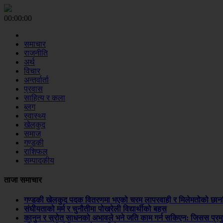
00:00:00
समाचार
राजनीति
अर्थ
विचार
अन्तर्वार्ता
प्रवास
साहित्य र कला
ब्लग
स्वास्थ्य
खेलकुद
समाज
गण्डकी
राशिफल
सम्पादकीय
ताजा समाचार
गण्डकी खेलकुद पदक वितरणमा भएको चरम लापरवाही र मिलेमतोको छानबि
संघीयताको मर्म र चुनौतीमा पोखरेली विद्यार्थीको बहस
कानुन र स्रोत साधनको अभावले भने जति काम गर्न सकिएन: जिसस प्रम