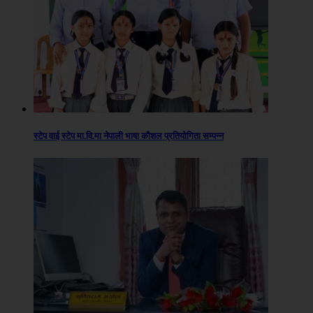
स्टेप वाई स्टेप मा.वि.मा नेपाली भाषा कौशल प्रतियोगिता सम्पन्न