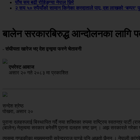
पाँच सय बढी रोहिङ्ग्या नेपाल छिरे
२ सय ५० रुपैयाँको सामान किनेका करदाताले पाए, दश लाखको ‘बम्पर’ प
बालेन सरकारबिरुद्ध आन्दोलनका लागि पत्
- संघीयता खारेज भए देश द्वन्द्वमा फस्ने चेतावनी
एभरेस्ट आवाज
असार २० गते २०८३ मा प्रकाशित
सन्देश श्रेष्ठ
पोखरा, असार २०
पुराना दलहरुलाई बिस्थापित गर्दै नया शक्तिका रुपमा राष्ट्रिय स्वतन्त्र पार्टी 
(बालेन) नेतृत्वमा सरकार बनेसँगै पुराना दलहरु रुष्ट छन् । अझ सरकारले गरेका
त्यसमा गण्डकीका मुख्यमन्त्री सुरेन्द्रराज पाण्डे पनि अछुतो छैनन् । नेपाली का