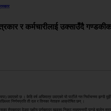
ुरस्कार
रकार र कर्मचारीलाई उक्साउँदै गण्डकीका 
(रास्वपा) उदाएको छ । केहि वर्ष अघिमात्र उदाएको यो पार्टीले गत निर्वाचनमा झण्डै 
 पछिल्ला निर्णयप्रति ती दल र तिनका नेताहरु आक्रोषित छन् ।
ंग्रेसका शेरबहादुर देउवा पक्षीय पूर्णबहादुर खड्का निकट मुख्यमन्त्री पाण्डे बाले