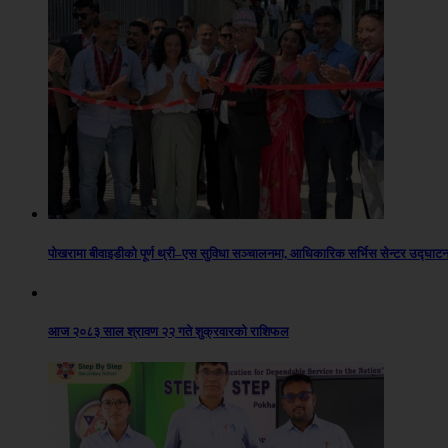
पोखरामा बीवाइडीको पूर्ण थ्री–एस सुविधा सञ्चालनमा, आधिकारिक सर्भिस सेन्टर उद्घाट
आज २०८३ साल श्रावण २२ गते शुक्रवारको राशिफल