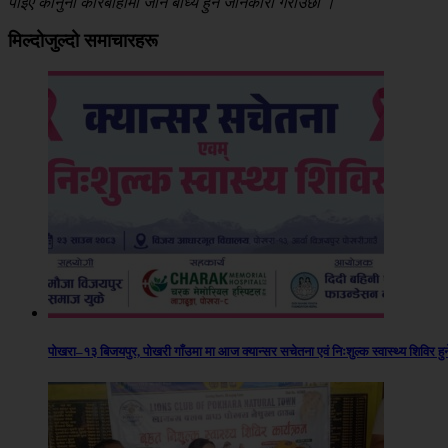
पाईए कानुनी कारबाहीमा जान बाध्य हुने जानकारी गराउँछौं ।
मिल्दोजुल्दो समाचारहरू
पोखरा–१३ बिजयपुर, पोखरी गाँउमा मा आज क्यान्सर सचेतना एवं निःशुल्क स्वास्थ्य शिविर हुन