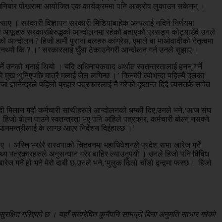
डेले शनिबार पोखरामा आयोजित एक कार्यक्रममा पनि आक्रोष लुकाउन सकेनन् ।
क्साए । सरकारी विज्ञापन सरकारी मिडियाबाहेक अन्यलाई नदिने निर्णयमा
लले आफूहरु सरकारबिरुद्धको आन्दोलनमा रहेको बताएको प्रसङ्ग कोट्याउँदै उनले
ो आन्दोलन ? हिजो हामी पुराना दलहरु कांग्रेस, एमाले वा माओवादीको नेतृत्वमा
 हुँदैनथ्यो कि ? ।’ सरकारलाई घुँडा टेकाउनेगरी आन्दोलन गर्न उनले सुझाए ।
े उनको भनाई थियो । यदि अधिनायकवाद अर्थात स्वतन्त्रतालाई हनन् गर्ने
ो मुख थुनिएपछि मात्रै मलाई जेल लगिन्छ ।’ किनकी त्योभन्दा पहिल्यै दलका
नेन्द्रले पहिलो प्रहार पत्रकारलाई नै गरेको दृष्टान्त दिदै त्यसतर्फ सचेत
दरबन्दी मिलान गर्दा कर्मचारी साथीहरुले आन्दोलनको धम्की दिए,उनले भने,‘आज संघ
जो बोल्न पाउने स्वतन्त्रता भए पनि अहिले पत्रकार, कर्मचारी बोल्न नसक्ने
ानमन्त्रीलाई के लाग्छ आएर निर्देशन दिईहाल्छ ।’
बताए । अस्ति भर्खरै रास्वपाको चितवनमा महाधिवेशनले प्रदेश सभा खारेज गर्ने
्यतथ्य पत्रकारहरुले अनुसन्धान गरेर बाहिर ल्याउनुपर्यो । उनले हिजो पनि विविध
 गर्ने हो भने मेरो दाबी छ,उनले भने,‘मुलुक ढिलो चाँडो द्वन्द्वमा फस्छ । हिजो
रक्षित गरिएको छ । यहाँ सम्प्रेषित कुनैपनि सामग्री बिना अनुमति साभार गरेको