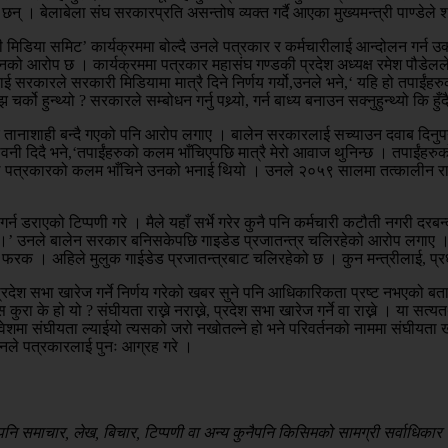
छन् । बेलाबेला संघ सरकारप्रति असन्तोष व्यक्त गर्दै आएका मुख्यमन्त्री पाण्
 मिडिया समिट’ कार्यक्रममा बोल्दै उनले पत्रकार र कर्मचारीलाई आन्दोलन गर्न उ
ो उनको आरोप छ । कार्यक्रममा पत्रकार महासंघ गण्डकी प्रदेश अध्यक्ष रमेश पौडे
रकारले सरकारी मिडियामा मात्रै दिने निर्णय गर्यो,उनले भने,‘ यहि हो तपाईंहरुक
्को हुन्थ्यो ? सरकारले सम्बोधन गर्नु पथ्र्यो, गर्न बाध्य बनाउन सक्नुहुन्थ्यो कि
 तानाशाही बन्दै गएको पनि आरोप लगाए । बालेन सरकारलाई सच्याउन दवाब दिनुपर्न
वनी दिदै भने,‘तपाईंहरुको कलम भाँचिएपछि मात्रै मेरो आवाज थुनिन्छ । तपाईंहरुक
े पत्रकारको कलम भाँचिने उनको भनाई थियो । उनले २०५९ सालमा तत्कालीन राजा ज्ञा
न गर्न डराएको टिप्पणी गरे । मैले यहाँ सर्भे गरेर कुनै पनि कर्मचारी कटौती नगरी 
 ।’ उनले बालेन सरकार बनिसकेपछि गाइडेड प्रजातन्त्र चलिरहेको आरोप लगाए । हि
को फरक । अहिले मुलुक गाईडेड प्रजातन्त्रबाट चलिरहेको छ । कुन मन्त्रीलाई, प्रध
वपाले प्रदेश सभा खारेज गर्ने निर्णय गरेको खबर सुने पनि आधिकारिकता प्रष्ट नभएको 
रा के हो यो ? संघीयता राख्ने नराख्ने, प्रदेश सभा खारेज गर्ने वा राख्ने । या सत
वेशमा संघीयता ल्याईयो त्यसको जरो नखोतल्ने हो भने परिवर्तनको नाममा संघीयता खारेज
न उनले पत्रकारलाई पुनः आग्रह गरे ।
 समाचार, लेख, बिचार, टिप्पणी वा अन्य कुनैपनि किसिमको सामग्री सर्वाधिकार सु