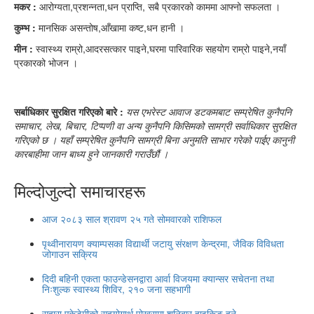
मकर :
आरोग्यता,प्रशन्नता,धन प्राप्ति, सबै प्रकारको काममा आफ्नो सफलता ।
कुम्भ :
मानसिक असन्तोष,आँखामा कष्ट,धन हानी ।
मीन :
स्वास्थ्य राम्रो,आदरसत्कार पाइने,घरमा पारिवारिक सहयोग राम्रो पाइने,नयाँ
प्रकारको भोजन ।
सर्बाधिकार सुरक्षित गरिएको बारे :
यस एभरेस्ट आवाज डटकमबाट सम्प्रेषित कुनैपनि
समाचार, लेख, बिचार, टिप्पणी वा अन्य कुनैपनि किसिमको सामग्री सर्वाधिकार सुरक्षित
गरिएको छ । यहाँ सम्प्रेषित कुनैपनि सामग्री बिना अनुमति साभार गरेको पाईए कानुनी
कारबाहीमा जान बाध्य हुने जानकारी गराउँछौं ।
मिल्दोजुल्दो समाचारहरू
आज २०८३ साल श्रावण २५ गते सोमवारको राशिफल
पृथ्वीनारायण क्याम्पसका विद्यार्थी जटायु संरक्षण केन्द्रमा, जैविक विविधता
जोगाउन सक्रिय
दिदी बहिनी एकता फाउन्डेसनद्वारा आर्वा विजयमा क्यान्सर सचेतना तथा
निःशुल्क स्वास्थ्य शिविर, २१० जना सहभागी
सहारा एकेडेमीको सहयोगार्थ पोखरामा शनिबार हाइकिङ हुने