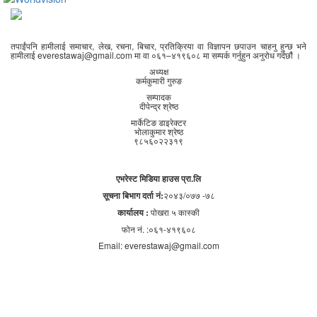
तपाईंपनि हामीलाई समाचार, लेख, रचना, बिचार, प्रतिक्रिया वा विज्ञापन छपाउन चाहनु हुन्छ भने
हामीलाई everestawaj@gmail.com मा वा ०६१–४१९६०८ मा सम्पर्क गर्नुहुन अनुरोध गर्दछौं ।
अध्यक्ष
कर्मकुमारी गुरुङ
सम्पादक
दीपेन्द्र श्रेष्ठ
मार्केटिङ डाइरेक्टर
भोलाकुमार श्रेष्ठ
९८५६०२२३१९
एभरेस्ट मिडिया हाउस प्रा.लि
सूचना बिभाग दर्ता नं:
२०४३/०७७ -७८
कार्यालय :
पोखरा ५ कास्की
फोन नं. :०६१-४१९६०८
Email: everestawaj@gmail.com