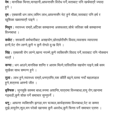
मेष :
मानसिक चिन्ता,मानहानी,आफन्तसँग विरोध पर्ने,जताबाट पनि खर्चमात्रै ज्यादा
हुने ।
वृष :
एक्कासी धन लाभ,जमिन लाभ,आफन्तसँग भेट हुने मौका,जताबाट पनि हर्ष र
खुशिका खबरमात्रै पाइने ।
मिथुन :
स्वास्थ्य राम्रो,आँटेका कामहरुमा असफलता,सोचे जतिका सबै कामहरुमा
विध्नबाधा ।
कर्कट :
सरकारी कर्मचारीबाट असहयोग,छोराछोरीसँग विवाद,व्यवसाय व्यापारमा
हानी,पेट रोग लाग्ने,कुनै न कुनै रोगले दुःख दिने ।
सिंह :
एक्कासी रोग लाग्ने,खाना नपच्ने,कुनै व्यक्तिसँग विवाद पर्ने,जताबाट पनि नोक्सान
मात्रै ।
कन्या :
धन आउने,मानसिक शान्ति र आराम मिल्ने,पारिवारिक सहयोग पाइने,सबै काम
सुखैका साथ सम्पन्न हुने ।
तुला :
लाभ हुने,स्वास्थ्य राम्रो,धनप्राप्ति,यश कीर्ति बढ्ने,घरमा नयाँ चहलपहल
हुने,शत्रुमा आफ्नो जीत ।
बृश्चिक :
जुनसुकै काममा बाधा,मनमा अशान्ति,यात्रामा विध्नबाधा,वायू रोग,खानामा
गड्बडी,कुनै शोक पर्ने समाचार सुन्नुपर्ने ।
धनु :
आफन्त व्यक्तिसँग झगडा,मन चञ्चल,कार्यक्रममा विध्नबाधा,पेट वा कम्मर
दुख्ने,वायुरोग,शुल,मन परेको खानामा कुनै अवरोध,कुनै चिन्ता पर्ने समाचार प्राप्त ।