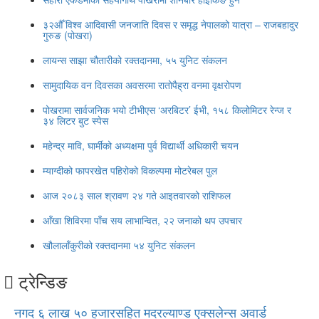
३२औँ विश्व आदिवासी जनजाति दिवस र समृद्ध नेपालको यात्रा – राजबहादुर
गुरुङ (पोखरा)
लायन्स साझा चौतारीको रक्तदानमा, ५५ युनिट संकलन
सामुदायिक वन दिवसका अवसरमा रातोपैह्रा वनमा वृक्षरोपण
पोखरामा सार्वजनिक भयो टीभीएस ‘अरबिटर’ ईभी, १५८ किलोमिटर रेन्ज र
३४ लिटर बुट स्पेस
महेन्द्र मावि, घार्मीको अध्यक्षमा पुर्व विद्यार्थी अधिकारी चयन
म्याग्दीको फापरखेत पहिरोको विकल्पमा मोटरेबल पुल
आज २०८३ साल श्रावण २४ गते आइतवारको राशिफल
आँखा शिविरमा पाँच सय लाभान्वित, २२ जनाको थप उपचार
खौलालाँकुरीको रक्तदानमा ५४ युनिट संकलन
ट्रेन्डिङ
नगद ६ लाख ५० हजारसहित मदरल्याण्ड एक्सलेन्स अवार्ड