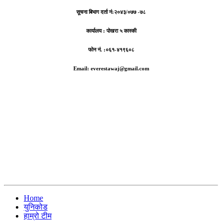
सूचना बिभाग दर्ता नं:
२०४३/०७७ -७८
कार्यालय :
पोखरा ५ कास्की
फोन नं. :०६१-४१९६०८
Email: everestawaj@gmail.com
Home
युनिकोड
हाम्रो टीम