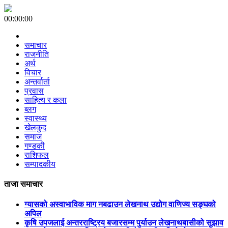
00:00:00
समाचार
राजनीति
अर्थ
विचार
अन्तर्वार्ता
प्रवास
साहित्य र कला
ब्लग
स्वास्थ्य
खेलकुद
समाज
गण्डकी
राशिफल
सम्पादकीय
ताजा समाचार
ग्यासको अस्वाभाविक माग नबढाउन लेखनाथ उद्योग वाणिज्य सङ्घको
अपिल
कृषि उपजलाई अन्तरराष्ट्रिय बजारसम्म पुर्याउन लेखनाथबासीको सुझाव