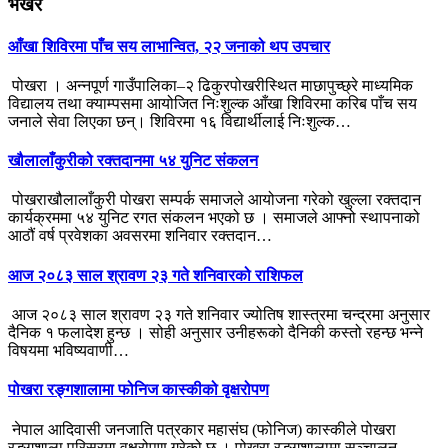
भर्खरै
आँखा शिविरमा पाँच सय लाभान्वित, २२ जनाको थप उपचार
पोखरा । अन्नपूर्ण गाउँपालिका–२ ढिकुरपोखरीस्थित माछापुच्छ्रे माध्यमिक
विद्यालय तथा क्याम्पसमा आयोजित निःशुल्क आँखा शिविरमा करिब पाँच सय
जनाले सेवा लिएका छन्। शिविरमा १६ विद्यार्थीलाई निःशुल्क…
खौलालाँकुरीको रक्तदानमा ५४ युनिट संकलन
पोखराखौलालाँकुरी पोखरा सम्पर्क समाजले आयोजना गरेको खुल्ला रक्तदान
कार्यक्रममा ५४ युनिट रगत संकलन भएको छ । समाजले आफ्नो स्थापनाको
आठौं वर्ष प्रवेशका अवसरमा शनिवार रक्तदान…
आज २०८३ साल श्रावण २३ गते शनिवारको राशिफल
आज २०८३ साल श्रावण २३ गते शनिवार ज्योतिष शास्त्रमा चन्द्रमा अनुसार
दैनिक १ फलादेश हुन्छ । सोही अनुसार उनीहरूको दैनिकी कस्तो रहन्छ भन्ने
विषयमा भविष्यवाणी…
पोखरा रङ्गशालामा फोनिज कास्कीको वृक्षरोपण
नेपाल आदिवासी जनजाति पत्रकार महासंघ (फोनिज) कास्कीले पोखरा
रङ्गशाला परिसरमा वृक्षरोपण गरेको छ । पोखरा रङ्गशालामा सञ्चालन