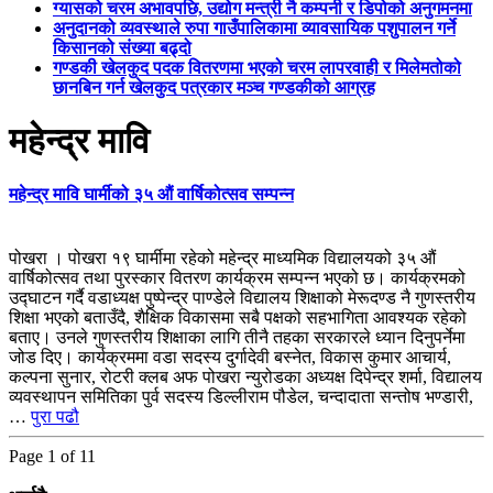
ग्यासको चरम अभावपछि, उद्योग मन्त्री नै कम्पनी र डिपोको अनुगमनमा
अनुदानको व्यवस्थाले रुपा गाउँपालिकामा व्यावसायिक पशुपालन गर्ने
किसानको संख्या बढ्दो
गण्डकी खेलकुद पदक वितरणमा भएको चरम लापरवाही र मिलेमतोको
छानबिन गर्न खेलकुद पत्रकार मञ्च गण्डकीको आग्रह
महेन्द्र मावि
महेन्द्र मावि घार्मीको ३५ औं वार्षिकोत्सव सम्पन्न
पोखरा । पोखरा १९ घार्मीमा रहेको महेन्द्र माध्यमिक विद्यालयको ३५ औं
वार्षिकोत्सव तथा पुरस्कार वितरण कार्यक्रम सम्पन्न भएको छ। कार्यक्रमको
उद्घाटन गर्दै वडाध्यक्ष पुष्पेन्द्र पाण्डेले विद्यालय शिक्षाको मेरूदण्ड नै गुणस्तरीय
शिक्षा भएको बताउँदै, शैक्षिक विकासमा सबै पक्षको सहभागिता आवश्यक रहेको
बताए। उनले गुणस्तरीय शिक्षाका लागि तीनै तहका सरकारले ध्यान दिनुपर्नेमा
जोड दिए। कार्यक्रममा वडा सदस्य दुर्गादेवी बस्नेत, विकास कुमार आचार्य,
कल्पना सुनार, रोटरी क्लब अफ पोखरा न्युरोडका अध्यक्ष दिपेन्द्र शर्मा, विद्यालय
व्यवस्थापन समितिका पुर्व सदस्य डिल्लीराम पौडेल, चन्दादाता सन्तोष भण्डारी,
…
पुरा पढौ
Page 1 of 1
1