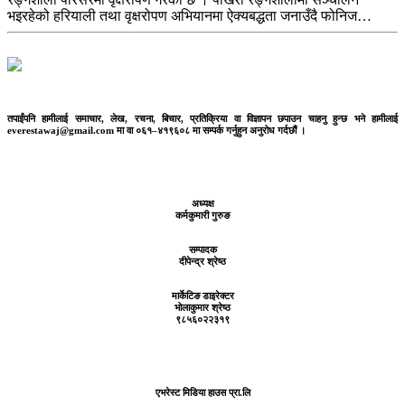
भइरहेको हरियाली तथा वृक्षरोपण अभियानमा ऐक्यबद्धता जनाउँदै फोनिज…
तपाईंपनि हामीलाई समाचार, लेख, रचना, बिचार, प्रतिक्रिया वा विज्ञापन छपाउन चाहनु हुन्छ भने हामीलाई
everestawaj@gmail.com मा वा ०६१–४१९६०८ मा सम्पर्क गर्नुहुन अनुरोध गर्दछौं ।
अध्यक्ष
कर्मकुमारी गुरुङ
सम्पादक
दीपेन्द्र श्रेष्ठ
मार्केटिङ डाइरेक्टर
भोलाकुमार श्रेष्ठ
९८५६०२२३१९
एभरेस्ट मिडिया हाउस प्रा.लि