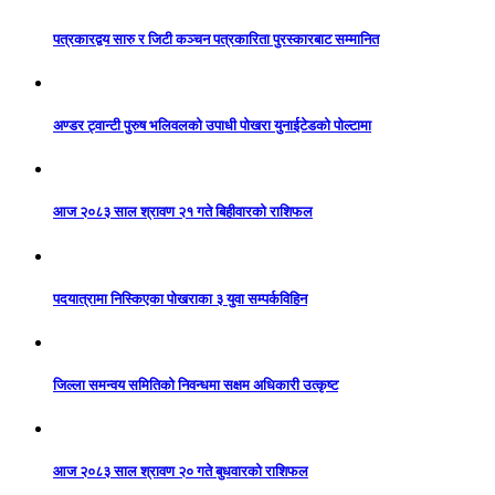
पत्रकारद्वय सारु र जिटी कञ्चन पत्रकारिता पुरस्कारबाट सम्मानित
अण्डर ट्वान्टी पुरुष भलिवलको उपाधी पोखरा युनाईटेडको पोल्टामा
आज २०८३ साल श्रावण २१ गते बिहीवारको राशिफल
पदयात्रामा निस्किएका पोखराका ३ युवा सम्पर्कविहिन
जिल्ला समन्वय समितिको निवन्धमा सक्षम अधिकारी उत्कृष्ट
आज २०८३ साल श्रावण २० गते बुधवारको राशिफल