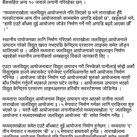
बैंकसहित अन्य १० जनाले लगानी गरिरहेका छन् ।
“मध्यताराखोला जलविद्युत् आयोजनाले गति लिएको छ भने ताराखोला हुँदै
गलकोटसम्म अन्य तीन आयोजनाको कामसमेत अगाडि बढेको छ”, खड्काले भने,
“हामी एउटै बाँधमा दुई आयोजना जोडेर निर्माण गर्ने गरी अगाडि बढ्दै आएका छौँ
।”
स्थानीय पायोजनका लागि निर्माण गरिएको ताराखोला जलविद्युत् आयोजनाले
उत्पादन गरेको विद्युत् खपत नभएपछि केन्द्रिय प्रसारण लाइनमा समेत जोड्न
थालिएको छ । अहिले मध्यतारा जलविद्युत् आयोजनाको पाइपलाइन निर्माण
भइरहेको स्थानीय लगानीकर्ता धनबहादुर विकले जानकारी दिए ।
एउटा जलविद्युत् आयोजनाबाट विद्युत् उत्पादन गरी निस्केको पानीलाई सोझै अर्को
विद्युत्गृहमा हाल्ने क्यासकेट प्रोजेक्ट प्रविधिअन्तर्गत चारै आयोजना निर्माण
गरिनेछ । आयोजना जोडेर निर्माण गर्दा आयोजनाको शुरुको आयोजनामा मात्रै
बाँध निर्माण गर्नुपर्ने भएकाले लागत घटेर जानेछ । आयोजनामा उत्पादन भएको
विद्युत् केन्द्रिय प्रसारण लाइनअन्र्तगत हरिचौर सवस्टेशनमा जोडिनेछ ।
मध्यतारा जलविद्युत् आयोजनामा विद्युत् उत्पादन भएर आएको पानीमा तल्लो
ताराखोला जलविद्युत् आयोजना ३।५ मेगावाट निर्माण गर्नका लागि प्रक्रिया शुरु
भएको छ । यस्तै यही आयोजनाका लगानीकर्ताले मध्यदरमखोला ‘ए’ जलविद्युत
आयोजना र मध्यदरमखोला जलविद्युत आयोजना ‘बी’ समेत निर्माण गर्नेछ ।
मध्यदरमखोला समेत एउटै बाँधबाट दुई आयोजना निर्माण हुनेछन् । मध्यदरम ‘ए’
तीन मेगावाट र मध्यदरम ‘बी’ ४।५ मेगावाट क्षमताको हुनेछ । ताराखोलामा
जलविद्युत् आयोजना निर्माणले गति लिएपछि स्थानीयवासीहरुको समेत लगानी