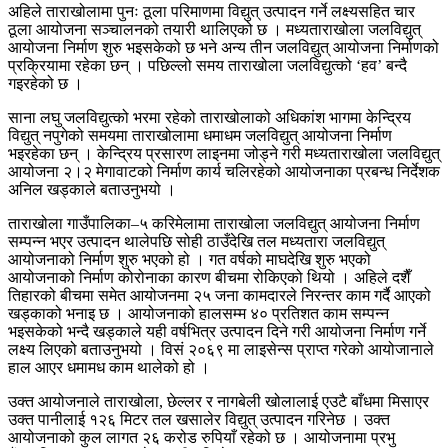
अहिले ताराखोलामा पुनः ठूला परिमाणमा विद्युत् उत्पादन गर्ने लक्ष्यसहित चार
ठूला आयोजना सञ्चालनको तयारी थालिएको छ । मध्यताराखोला जलविद्युत्
आयोजना निर्माण शुरु भइसकेको छ भने अन्य तीन जलविद्युत् आयोजना निर्माणको
प्रक्रियामा रहेका छन् । पछिल्लो समय ताराखोला जलविद्युत्को ‘हव’ बन्दै
गइरहेको छ ।
साना लघु जलविद्युत्को भरमा रहेको ताराखोलाको अधिकांश भागमा केन्द्रिय
विद्युत् नपुगेको समयमा ताराखोलामा धमाधम जलविद्युत् आयोजना निर्माण
भइरहेका छन् । केन्द्रिय प्रसारण लाइनमा जोड्ने गरी मध्यताराखोला जलविद्युत्
आयोजना २।२ मेगावाटको निर्माण कार्य चलिरहेको आयोजनाका प्रबन्ध निर्देशक
अनिल खड्काले बताउनुभयो ।
ताराखोला गाउँपालिका–५ करिमेलामा ताराखोला जलविद्युत् आयोजना निर्माण
सम्पन्न भएर उत्पादन थालेपछि सोही ठाउँदेखि तल मध्यतारा जलविद्युत्
आयोजनाको निर्माण शुरु भएको हो । गत वर्षको माघदेखि शुरु भएको
आयोजनाको निर्माण कोरोनाका कारण बीचमा रोकिएको थियो । अहिले दशैँ
तिहारको बीचमा समेत आयोजनमा २५ जना कामदारले निरन्तर काम गर्दै आएको
खड्काको भनाइ छ । आयोजनाको हालसम्म ४० प्रतिशत काम सम्पन्न
भइसकेको भन्दै खड्काले यही वर्षभित्र उत्पादन दिने गरी आयोजना निर्माण गर्ने
लक्ष्य लिएको बताउनुभयो । विसं २०६९ मा लाइसेन्स प्राप्त गरेको आयोजानाले
हाल आएर धमामध काम थालेको हो ।
उक्त आयोजनाले ताराखोला, छेल्लर र नागबेली खोलालाई एउटै बाँधमा मिसाएर
उक्त पानीलाई १२६ मिटर तल खसालेर विद्युत् उत्पादन गरिनेछ । उक्त
आयोजनाको कुल लागत २६ करोड रुपियाँ रहेको छ । आयोजनामा प्रभु