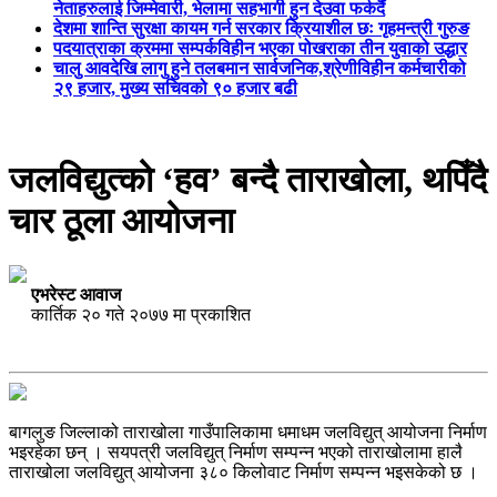
नेताहरुलाई जिम्मेवारी, भेलामा सहभागी हुन देउवा फर्कदैं
देशमा शान्ति सुरक्षा कायम गर्न सरकार क्रियाशील छः गृहमन्त्री गुरुङ
पदयात्राका क्रममा सम्पर्कविहीन भएका पोखराका तीन युवाको उद्धार
चालु आवदेखि लागु हुने तलबमान सार्वजनिक,श्रेणीविहीन कर्मचारीको
२९ हजार, मुख्य सचिवको ९० हजार बढी
जलविद्युत्को ‘हव’ बन्दै ताराखोला, थपिँदै
चार ठूला आयोजना
एभरेस्ट आवाज
कार्तिक २० गते २०७७ मा प्रकाशित
बागलुङ जिल्लाको ताराखोला गाउँपालिकामा धमाधम जलविद्युत् आयोजना निर्माण
भइरहेका छन् । सयपत्री जलविद्युत् निर्माण सम्पन्न भएको ताराखोलामा हालै
ताराखोला जलविद्युत् आयोजना ३८० किलोवाट निर्माण सम्पन्न भइसकेको छ ।