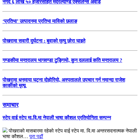
नगद ६ लाख ५० हजारसहित मदरल्याण्ड एक्सलेन्स अवार्ड
‘प्रतिभा’ उत्पादनमा प्रतिभा माविको छलाङ
पोखरामा सवारी दुर्घटना : बुवाको मृत्यु छोरा घाइते
गण्डकीमा मन्त्रालय भागवण्डा टुङ्गियो, कुन दललाई कति मन्त्रालय ?
पोखरामा धनमाया घट्ना दोहोरियो, अस्पतालले उपचार गर्न नमान्दा राजेश
कार्कीको मृत्यू
समाचार
स्टेप वाई स्टेप मा.वि.मा नेपाली भाषा कौशल प्रतियोगिता सम्पन्न
पोखराको मासबारमा रहेको स्टेप वाई स्टेप मा. वि.मा अन्तरसदनात्मक नेपाली
भाषा कौशल…
पूरा पढौं