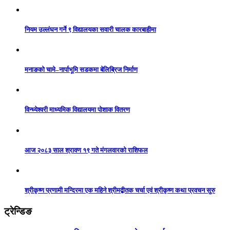
नियम उल्लंघन गर्ने ९ विद्यालयका सवारी चालक कारबाहीमा
मनाङको चामे–नार्पाभूमि सडकमा बेलिब्रिज निर्माण
विन्ध्येश्वरी माध्यमिक विद्यालयमा पोशाक वितरण
आज २०८३ साल श्रावण १९ गते मंगलवारको राशिफल
श्रीकृष्ण प्रणामी मन्दिरमा एक महिने श्रीमद्बीतक चर्चा एवं श्रीकृष्ण कथा प्रवचन सुरु
ट्रेन्डिङ