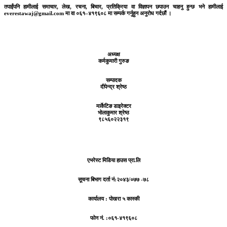
तपाईंपनि हामीलाई समाचार, लेख, रचना, बिचार, प्रतिक्रिया वा विज्ञापन छपाउन चाहनु हुन्छ भने हामीलाई
everestawaj@gmail.com मा वा ०६१–४१९६०८ मा सम्पर्क गर्नुहुन अनुरोध गर्दछौं ।
अध्यक्ष
कर्मकुमारी गुरुङ
सम्पादक
दीपेन्द्र श्रेष्ठ
मार्केटिङ डाइरेक्टर
भोलाकुमार श्रेष्ठ
९८५६०२२३१९
एभरेस्ट मिडिया हाउस प्रा.लि
सूचना बिभाग दर्ता नं:
२०४३/०७७ -७८
कार्यालय :
पोखरा ५ कास्की
फोन नं. :०६१-४१९६०८