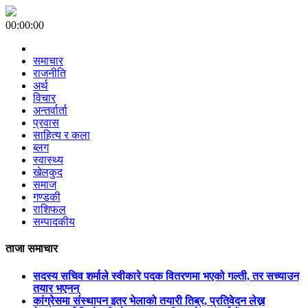
00:00:00
समाचार
राजनीति
अर्थ
विचार
अन्तर्वार्ता
प्रवास
साहित्य र कला
ब्लग
स्वास्थ्य
खेलकुद
समाज
गण्डकी
राशिफल
सम्पादकीय
ताजा समाचार
सदस्य सचिव शर्माले स्वीकारे पदक वितरणमा भएको गल्ती, तर सच्याउन
तयार भएनन्
कांग्रेसमा संस्थापन इतर भेलाको तयारी तिब्र, प्रतिवेदन लेख्न