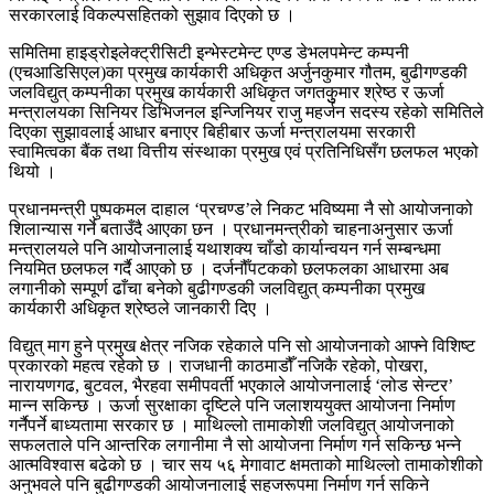
सरकारलाई विकल्पसहितको सुझाव दिएको छ ।
समितिमा हाइड्रोइलेक्ट्रीसिटी इन्भेस्टमेन्ट एण्ड डेभलपमेन्ट कम्पनी
(एचआडिसिएल)का प्रमुख कार्यकारी अधिकृत अर्जुनकुमार गौतम, बुढीगण्डकी
जलविद्युत् कम्पनीका प्रमुख कार्यकारी अधिकृत जगतकुुमार श्रेष्ठ र ऊर्जा
मन्त्रालयका सिनियर डिभिजनल इन्जिनियर राजु महर्जन सदस्य रहेको समितिले
दिएका सुझावलाई आधार बनाएर बिहीबार ऊर्जा मन्त्रालयमा सरकारी
स्वामित्वका बैंक तथा वित्तीय संस्थाका प्रमुख एवं प्रतिनिधिसँग छलफल भएको
थियो ।
प्रधानमन्त्री पुष्पकमल दाहाल ‘प्रचण्ड’ले निकट भविष्यमा नै सो आयोजनाको
शिलान्यास गर्ने बताउँदै आएका छन । प्रधानमन्त्रीको चाहनाअनुसार ऊर्जा
मन्त्रालयले पनि आयोजनालाई यथाशक्य चाँडो कार्यान्वयन गर्न सम्बन्धमा
नियमित छलफल गर्दै आएको छ । दर्जनौँपटकको छलफलका आधारमा अब
लगानीको सम्पूर्ण ढाँचा बनेको बुढीगण्डकी जलविद्युत् कम्पनीका प्रमुख
कार्यकारी अधिकृत श्रेष्ठले जानकारी दिए ।
विद्युत् माग हुने प्रमुख क्षेत्र नजिक रहेकाले पनि सो आयोजनाको आफ्ने विशिष्ट
प्रकारको महत्व रहेको छ । राजधानी काठमाडौँ नजिकै रहेको, पोखरा,
नारायणगढ, बुटवल, भैरहवा समीपवर्ती भएकाले आयोजनालाई ‘लोड सेन्टर’
मान्न सकिन्छ । ऊर्जा सुरक्षाका दृष्टिले पनि जलाशययुक्त आयोजना निर्माण
गर्नैपर्ने बाध्यतामा सरकार छ । माथिल्लो तामाकोशी जलविद्युत् आयोजनाको
सफलताले पनि आन्तरिक लगानीमा नै सो आयोजना निर्माण गर्न सकिन्छ भन्ने
आत्मविश्वास बढेको छ । चार सय ५६ मेगावाट क्षमताको माथिल्लो तामाकोशीको
अनुभवले पनि बुढीगण्डकी आयोजनालाई सहजरूपमा निर्माण गर्न सकिने