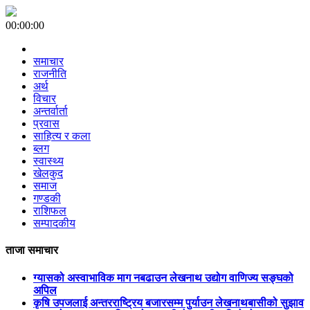
00:00:00
समाचार
राजनीति
अर्थ
विचार
अन्तर्वार्ता
प्रवास
साहित्य र कला
ब्लग
स्वास्थ्य
खेलकुद
समाज
गण्डकी
राशिफल
सम्पादकीय
ताजा समाचार
ग्यासको अस्वाभाविक माग नबढाउन लेखनाथ उद्योग वाणिज्य सङ्घको
अपिल
कृषि उपजलाई अन्तरराष्ट्रिय बजारसम्म पुर्याउन लेखनाथबासीको सुझाव