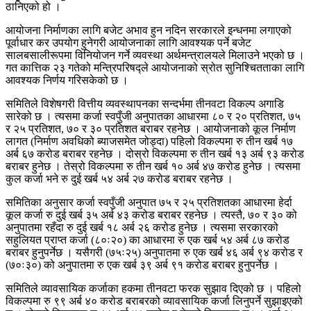
ठानिएको हो ।
आयोजना निर्माणका लागि बजेट अभाव हुन नदिन सरकारले इन्धनमा लगाएको
पूर्वाधार कर उपयोग हुनेगरी आयोजनाका लागि आवश्यक पर्ने बजेट
सालबसालीरूपमा विनियोजन गर्ने व्यवस्था अर्थमन्त्रालयले मिलाउने भएको छ ।
गत कात्तिक २३ गतेको मन्त्रिपरिषद्ले आयोजनाको स्रोत सुनिश्चितताका लागि
आवश्यक निर्णय गरिसकेको छ ।
समितिले विशेषगरी वित्तीय व्यवस्थापनका सन्दर्भमा तीनवटा विकल्प अगाडि
सारेको छ । त्यसमा कर्जा स्वपुँजी अनुपातका आधारमा ८० र २० प्रतिशत, ७५
र २५ प्रतिशत, ७० र ३० प्रतिशत बराबर रहनेछ । आयोजनाको कूल निर्माण
लागत (निर्माण अवधिको ब्याजसमेत जोड्दा) पहिलो विकल्पमा रु तीन खर्ब १७
अर्ब ६७ करोड बराबर रहनेछ । दोस्रो विकल्पमा रु तीन खर्ब १३ अर्ब ९३ करोड
बराबर हुनेछ । तेस्रो विकल्पमा रु तीन खर्ब १० अर्ब ४७ करोड हुनेछ । त्यसमा
कुल कर्जा भने रु दुई खर्ब ५४ अर्ब २७ करोड बराबर रहनेछ ।
समितिका अनुसार कर्जा स्वपुँजी अनुपात ७५ र २५ प्रतिशतका आधारमा हेर्दा
कूल कर्जा रु दुई खर्ब ३५ अर्ब ४३ करोड बराबर रहनेछ । त्यस्तै, ७० र ३० को
अनुपातमा रहँदा रु दुई खर्ब १८ अर्ब २६ करोड हुनेछ । त्यसमा सरकारको
सहुलियत प्राप्त कर्जा (८०ः२०) का आधारमा रु एक खर्ब ५४ अर्ब ८७ करोड
बराबर हुनुपर्नेछ । यसैगरी (७५ः२५) अनुपातमा रु एक खर्ब ४६ अर्ब ९४ करोड र
(७०ः३०) को अनुपातमा रु एक खर्ब ३९ अर्ब ९१ करोड बराबर हुनुपर्नेछ ।
समितिले व्यावसायिक कर्जाका हकमा तीनवटा फरक सुझाव दिएको छ । पहिलो
विकल्पमा रु ९९ अर्ब ४० करोड बराबरको व्यावसायिक कर्जा लिनुपर्ने सुझाइएको