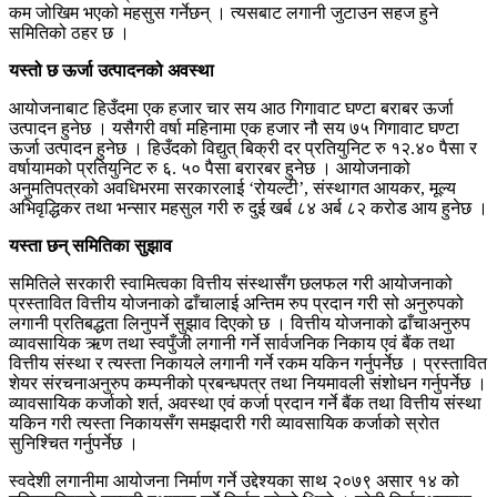
कम जोखिम भएको महसुस गर्नेछन् । त्यसबाट लगानी जुटाउन सहज हुने
समितिको ठहर छ ।
यस्तो छ ऊर्जा उत्पादनको अवस्था
आयोजनाबाट हिउँदमा एक हजार चार सय आठ गिगावाट घण्टा बराबर ऊर्जा
उत्पादन हुनेछ । यसैगरी वर्षा महिनामा एक हजार नौ सय ७५ गिगावाट घण्टा
ऊर्जा उत्पादन हुनेछ । हिउँदको विद्युत् बिक्री दर प्रतियुनिट रु १२.४० पैसा र
वर्षायामको प्रतियुनिट रु ६. ५० पैसा बरारबर हुनेछ । आयोजनाको
अनुमतिपत्रको अवधिभरमा सरकारलाई ‘रोयल्टी’, संस्थागत आयकर, मूल्य
अभिवृद्धिकर तथा भन्सार महसुल गरी रु दुई खर्ब ८४ अर्ब ८२ करोड आय हुनेछ ।
यस्ता छन् समितिका सुझाव
समितिले सरकारी स्वामित्वका वित्तीय संस्थासँग छलफल गरी आयोजनाको
प्रस्तावित वित्तीय योजनाको ढाँचालाई अन्तिम रुप प्रदान गरी सो अनुरुपको
लगानी प्रतिबद्धता लिनुपर्ने सुझाव दिएको छ । वित्तीय योजनाको ढाँचाअनुरुप
व्यावसायिक ऋण तथा स्वपुँजी लगानी गर्ने सार्वजनिक निकाय एवं बैंक तथा
वित्तीय संस्था र त्यस्ता निकायले लगानी गर्ने रकम यकिन गर्नुपर्नेछ । प्रस्तावित
शेयर संरचनाअनुरुप कम्पनीको प्रबन्धपत्र तथा नियमावली संशोधन गर्नुपर्नेछ ।
व्यावसायिक कर्जाको शर्त, अवस्था एवं कर्जा प्रदान गर्ने बैंक तथा वित्तीय संस्था
यकिन गरी त्यस्ता निकायसँग समझदारी गरी व्यावसायिक कर्जाको स्रोत
सुनिश्चित गर्नुपर्नेछ ।
स्वदेशी लगानीमा आयोजना निर्माण गर्ने उद्देश्यका साथ २०७९ असार १४ को