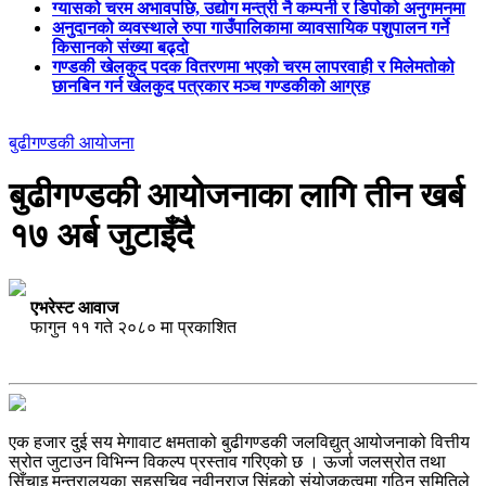
ग्यासको चरम अभावपछि, उद्योग मन्त्री नै कम्पनी र डिपोको अनुगमनमा
अनुदानको व्यवस्थाले रुपा गाउँपालिकामा व्यावसायिक पशुपालन गर्ने
किसानको संख्या बढ्दो
गण्डकी खेलकुद पदक वितरणमा भएको चरम लापरवाही र मिलेमतोको
छानबिन गर्न खेलकुद पत्रकार मञ्च गण्डकीको आग्रह
बुढीगण्डकी आयोजना
बुढीगण्डकी आयोजनाका लागि तीन खर्ब
१७ अर्ब जुटाइँदै
एभरेस्ट आवाज
फागुन ११ गते २०८० मा प्रकाशित
एक हजार दुई सय मेगावाट क्षमताको बुढीगण्डकी जलविद्युत् आयोजनाको वित्तीय
स्रोत जुटाउन विभिन्न विकल्प प्रस्ताव गरिएको छ । ऊर्जा जलस्रोत तथा
सिँचाइ मन्त्रालयका सहसचिव नवीनराज सिंहको संयोजकत्वमा गठिन समितिले