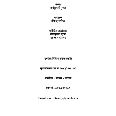
अध्यक्ष
कर्मकुमारी गुरुङ
सम्पादक
दीपेन्द्र श्रेष्ठ
मार्केटिङ डाइरेक्टर
भोलाकुमार श्रेष्ठ
९८५६०२२३१९
एभरेस्ट मिडिया हाउस प्रा.लि
सूचना बिभाग दर्ता नं:
२०४३/०७७ -७८
कार्यालय :
पोखरा ५ कास्की
फोन नं. :०६१-४१९६०८
Email: everestawaj@gmail.com