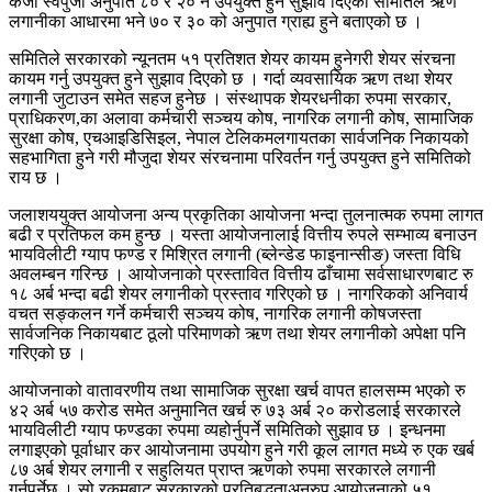
कर्जा स्वपुँजी अनुपात ८० र २० नै उपयुक्त हुने सुझाव दिएको समितिले ऋण
लगानीका आधारमा भने ७० र ३० को अनुपात ग्राह्य हुने बताएको छ ।
समितिले सरकारको न्यूनतम ५१ प्रतिशत शेयर कायम हुनेगरी शेयर संरचना
कायम गर्नु उपयुक्त हुने सुझाव दिएको छ । गर्दा व्यवसायिक ऋण तथा शेयर
लगानी जुटाउन समेत सहज हुनेछ । संस्थापक शेयरधनीका रुपमा सरकार,
प्राधिकरण,का अलावा कर्मचारी सञ्चय कोष, नागरिक लगानी कोष, सामाजिक
सुरक्षा कोष, एचआइडिसिइल, नेपाल टेलिकमलगायतका सार्वजनिक निकायको
सहभागिता हुने गरी मौजुदा शेयर संरचनामा परिवर्तन गर्नु उपयुक्त हुने समितिको
राय छ ।
जलाशययुक्त आयोजना अन्य प्रकृतिका आयोजना भन्दा तुलनात्मक रुपमा लागत
बढी र प्रतिफल कम हुन्छ । यस्ता आयोजनालाई वित्तीय रुपले सम्भाव्य बनाउन
भायविलीटी ग्याप फण्ड र मिश्रित लगानी (ब्लेन्डेड फाइनान्सीङ) जस्ता विधि
अवलम्बन गरिन्छ । आयोजनाको प्रस्तावित वित्तीय ढाँचामा सर्वसाधारणबाट रु
१८ अर्ब भन्दा बढी शेयर लगानीको प्रस्ताव गरिएको छ । नागरिकको अनिवार्य
वचत सङ्कलन गर्ने कर्मचारी सञ्चय कोष, नागरिक लगानी कोषजस्ता
सार्वजनिक निकायबाट ठूलो परिमाणको ऋण तथा शेयर लगानीको अपेक्षा पनि
गरिएको छ ।
आयोजनाको वातावरणीय तथा सामाजिक सुरक्षा खर्च वापत हालसम्म भएको रु
४२ अर्ब ५७ करोड समेत अनुमानित खर्च रु ७३ अर्ब २० करोडलाई सरकारले
भायविलीटी ग्याप फण्डका रुपमा व्यहोर्नुपर्ने समितिको सुझाव छ । इन्धनमा
लगाइएको पूर्वाधार कर आयोजनामा उपयोग हुने गरी कूल लागत मध्ये रु एक खर्ब
८७ अर्ब शेयर लगानी र सहुलियत प्राप्त ऋणको रुपमा सरकारले लगानी
गर्नुपर्नेछ । सो रकमबाट सरकारको प्रतिबद्धताअनुरुप आयोजनाको ५१