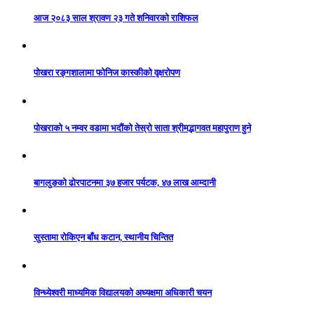
आज २०८३ साल श्रावण २३ गते शनिवारको राशिफल
पोखरा रङ्गशालामा फोनिज कास्कीको वृक्षरोपण
पोखराको ५ नम्वर वडामा भदौंको तेस्रो साता श्रीमद्भागवत महापुराण हुने
बागलुङको ढोरपाटनमा ३७ हजार पर्यटक, ४७ लाख आम्दानी
सुस्तामा रोकिएन बाँध कटान, स्थानीय चिन्तित
विन्ध्येश्वरी माध्यमिक विद्यालयको अध्यक्षमा अधिकारी चयन