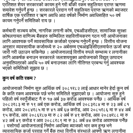
प्रतिशत शेयर सरकारको कायम हुने गरी बाँकी रकम सहुलियत प्राप्त ऋणमा
समावेश गर्नुपर्ने हुन्छ । सरकारले प्रदान गर्ने सहुलियत प्राप्त ऋणको ब्याजदर
वार्षिक एक प्रतिशत र ऋण अवधि आठ वर्षको निर्माण अवधिसहित ५० वर्ष
कायम गर्नुपर्ने समितिको राय छ ।
कर्मचारी सञ्चय कोष, नागरिक लगानी कोष, एचआीडसीएल, सामाजिक सुरक्षा
कोषलगायत वाणिज्य बैंकहरु सम्मिलित सहवित्तीयकरण गठन गरी आयोजनाका
लागि आवश्यक पर्ने व्यावसायिक कर्जाको प्रबन्ध गर्नुपर्ने हुन्छ । वित्तीय योजना
अनुसार व्यावसायीक कर्जामध्ये रु २० अर्बसम्म एचआइडिसीएलमार्फत ऊर्जा बण्ड
जारी गरी उठाउन सकिनेछ । आयोजनालाई वित्तीय रुपले सम्भाव्य र लगानीका
लागि आकर्षक बनाउन सरकारले जलाशययुक्त आयोजनाको विद्युत् उत्पादन
अनुमतिपत्रको अवधि ५० वर्ष बनाउनका लागि नीतिगत प्रबन्ध गर्नु आवश्यक
भएको समितिको सुझाव छ ।
कुन वर्ष कति रकम ?
आयोजनाको निर्माण सुरु आर्थिक वर्ष २०८१र८२ लाई आधार मानेर हेर्दा कुन वर्ष
के कति रकम आवश्यक पर्छ भनेर समितिले सुझाएको छ । आयोजना सुरु हुने
पहिलो वर्ष स्वपुँजीबाट नै रु १७ अर्ब ३७ करोड आवश्यक पर्नेछ । आर्थिक वर्ष
२०८२र८३ मा रु १९ अर्ब एक करोड, आर्थिक वर्ष २०८३र८४ मा रु २३ अर्ब ८१
करोड, आव २०८४र८५ मा रु ४१ अर्ब ६७ करोड, आव २०८५र८६ मा रु ४४ अर्ब
९५ करोड, आव २०८६र८७ मा रु ८२ अर्ब रु ४९ करोड, आव २०८७र८८ मा रु
४२ अर्ब ४९ करोड र आव २०८८र८९ मा रु ३८ अर्ब ७४ करोड आवश्यक पर्नेछ
। यसोगर्दा आयोजनालाई निर्माण अवधिमा ब्याजको भार कम हुन्छ भने
व्यावसायिक कर्जा प्रवाह गर्ने बैंक तथा वित्तीय संस्थाले आफ्नो ऋण लगानीमा