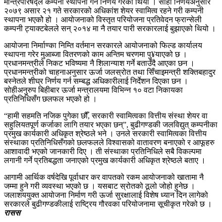
मन्त्रिपरिषद्ले कम्पनी स्थापना गर्ने निर्णय गरेको थियो । सोही निर्णयअनुसार
२०७९ असार २१ गते सरकारको अधिकांश शेयर स्वामित्व रहने गरी कम्पनी
स्थापना भएकोे हो । आयोजनाको विस्तृत परियोजना प्रतिवेदन फ्रान्सेली
कम्पनी ट्याक्टबेलले सन् २०१४ मा नै तयार पारी सरकारलाई बुझाएको थियो ।
आयोजना निर्मााण्का निम्ति वर्तमान सरकारले आयोजनाको फिल्ड कार्यालय
स्थापना गरेर मुआब्जा वितरणको काम अन्तिम चरणमा पु¥याएको छ ।
प्रधानमन्त्रीले निकट भविष्यमा नै शिलान्याश गर्ने बताउँदै आएका छन ।
प्रधानमन्त्रीको चाहनाअनुसार ऊर्जा जलस्रोत तथा सिँचाइमन्त्री शक्तिबहादुर
बस्नेतले शीघ्र निर्णय गर्न सम्बद्ध अधिकारीलाई निर्देशन दिएका छन ।
सोहीअनुरुप बिहीबार ऊर्जा मन्त्रालयमा विभिन्न १० वटा निकायका
प्रतिनिधिसँग छलफल भएको हो ।
“हामी सहमति नजिक पुगेका छौँ, सरकारी स्वामित्वका वित्तीय संस्था शेयर वा
सहुलियतपूर्ण कर्जाका लागि तयार भएका छन्”, बुढीगण्डकी जलविद्युत् कम्पनीका
प्रमुख कार्यकारी अधिकृत श्रेष्ठले भने । उनले सरकारी स्वामित्वका वित्तीय
संस्थाका प्रतिनिधिसँगको छलफलले विश्वासको वातावरण बनाएको र आफूहरु
आशावादी भएको जानकारी दिए । ती संस्थाका प्रतिनिधिले सबै विकल्पमा
लगानी गर्ने प्रतिबद्धता जनाएको प्रमुख कार्यकारी अधिकृत श्रेष्ठले बताए ।
आगामी आर्थिक वर्षदेखि पूर्वाधार कर वापतको रकम आयोजनाको खातामा नै
जम्मा हुने गरी व्यवस्था भएको छ । यसबाट स्रोतको ठूलो जोहो हुनेछ ।
जलाशययुक्त आयोजना निर्माण गरी ऊर्जा सुरक्षालाई विशेष ध्यान दिन लागेको
सरकारले बुढीगण्डकीलाई राष्ट्रिय गौरवका परियोजनामा सूचीकृत गरेको छ ।
रासस