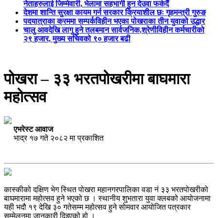
नेताहरुलाई जिम्मेवारी, भेलामा सहभागी हुन देउवा फर्कदैं
देशमा शान्ति सुरक्षा कायम गर्न सरकार क्रियाशील छः गृहमन्त्री गुरुङ
पदयात्राका क्रममा सम्पर्कविहीन भएका पोखराका तीन युवाको उद्धार
चालु आवदेखि लागु हुने तलबमान सार्वजनिक,श्रेणीविहीन कर्मचारीको
२९ हजार, मुख्य सचिवको ९० हजार बढी
पोखरा – ३३ भरतपोखरीमा बाघमारा
महोत्सव
एभरेस्ट आवाज
भाद्र १७ गते २०८२ मा प्रकाशित
कास्कीको दक्षिण भेग स्थित पोखरा महानगरपालिका वडा नं ३३ भरतपोखरीको
बाघमारामा महोत्सव हुने भएको छ । स्थानीय शुभतारा युवा क्लबको आयोजनामा
यही भदौ १९ देखि ३० गतेसम्म महोत्सव हुने सोमवार आयोजित पत्रकार
सम्मेलनमा जानकारी दिइएको हो ।