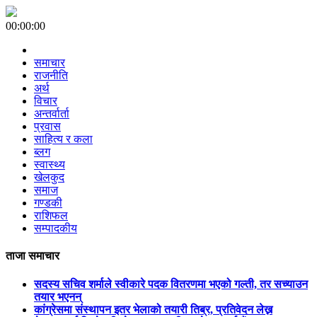
00:00:00
समाचार
राजनीति
अर्थ
विचार
अन्तर्वार्ता
प्रवास
साहित्य र कला
ब्लग
स्वास्थ्य
खेलकुद
समाज
गण्डकी
राशिफल
सम्पादकीय
ताजा समाचार
सदस्य सचिव शर्माले स्वीकारे पदक वितरणमा भएको गल्ती, तर सच्याउन
तयार भएनन्
कांग्रेसमा संस्थापन इतर भेलाको तयारी तिब्र, प्रतिवेदन लेख्न