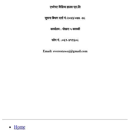
एभरेस्ट मिडिया हाउस प्रा.लि
सूचना बिभाग दर्ता नं:
२०४३/०७७ -७८
कार्यालय :
पोखरा ५ कास्की
फोन नं. :०६१-४१९६०८
Email: everestawaj@gmail.com
Home