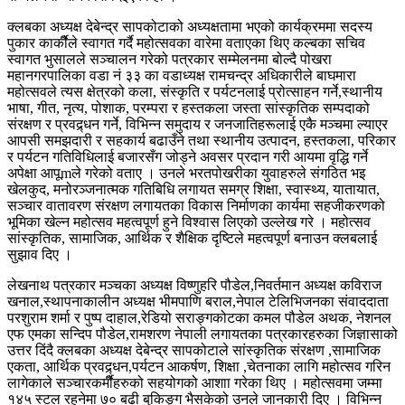
क्लबका अध्यक्ष देबेन्द्र सापकोटाको अध्यक्षतामा भएको कार्यक्रममा सदस्य
पुकार कार्कीैले स्वागत गर्दै महोत्सवका वारेमा वताएका थिए कल्बका सचिव
स्वागत भुसालले सञ्चालन गरेको पत्रकार सम्मेलनमा बोल्दै पोखरा
महानगरपालिका वडा नं ३३ का वडाध्यक्ष रामचन्द्र अधिकारीले बाघमारा
महोत्सवले त्यस क्षेत्रको कला, संस्कृति र पर्यटनलाई प्रोत्साहन गर्ने,स्थानीय
भाषा, गीत, नृत्य, पोशाक, परम्परा र हस्तकला जस्ता सांस्कृतिक सम्पदाको
संरक्षण र प्रवद्र्धन गर्ने, विभिन्न समुदाय र जनजातिहरूलाई एकै मञ्चमा ल्याएर
आपसी समझदारी र सहकार्य बढाउँने तथा स्थानीय उत्पादन, हस्तकला, परिकार
र पर्यटन गतिविधिलाई बजारसँग जोड्ने अवसर प्रदान गरी आयमा वृद्धि गर्ने
अपेक्षा आपूmले गरेको वताए । उनले भरतपोखरीका युवाहरुले संगठित भइ
खेलकुद, मनोरञ्जनात्मक गतिबिधि लगायत समग्र शिक्षा, स्वास्थ्य, यातायात,
सञ्चार वातावरण संरक्षण लगायतका विकास निर्माणका कार्यमा सहजीकरणको
भूमिका खेल्न महोत्सव महत्वपूर्ण हुने विश्वास लिएको उल्लेख गरे । महोत्सव
सांस्कृतिक, सामाजिक, आर्थिक र शैक्षिक दृष्टिले महत्वपूर्ण बनाउन क्लबलाई
सुझाव दिए ।
लेखनाथ पत्रकार मञ्चका अध्यक्ष विष्णुहरि पौडेल,निवर्तमान अध्यक्ष कविराज
खनाल,स्थापनाकालीन अध्यक्ष भीमपाणि बराल,नेपाल टेलिभिजनका संवाददाता
परशुराम शर्मा र पुष्प दाहाल,रेडियो सराङ्गकोटका कमल पौडेल अथक, नेशनल
एफ एमका सन्दिप पौडेल,रामशरण नेपाली लगायतका पत्रकारहरुका जिज्ञासाको
उत्तर दिंदै क्लबका अध्यक्ष देबेन्द्र सापकोटाले सांस्कृतिक संरक्षण ,सामाजिक
एकता, आर्थिक प्रवद्र्धन,पर्यटन आकर्षण, शिक्षा ,चेतनाका लागि महोत्सव गरिन
लागेकाले सञ्चारकर्मीैहरुको सहयोगको आशाा गरेका थिए । महोत्सवमा जम्मा
१४५ स्टल रहनेमा ७० बढी बुकिङ्ग भैसकेको उनले जानकारी दिए । विभिन्न