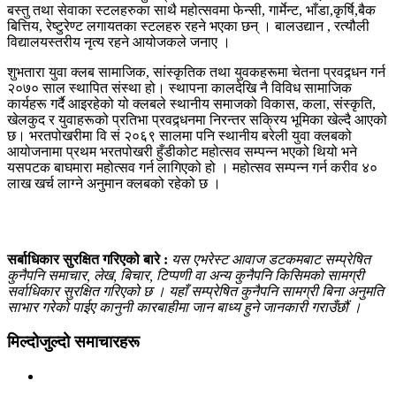
बस्तु तथा सेवाका स्टलहरुका साथै महोत्सवमा फेन्सी, गार्मेन्ट, भाँडा,कृर्षि,बैक
बित्तिय, रेष्टुरेण्ट लगायतका स्टलहरु रहने भएका छन् । बालउद्यान , रत्यौली
विद्यालयस्तरीय नृत्य रहने आयोजकले जनाए ।
शुभतारा युवा क्लब सामाजिक, सांस्कृतिक तथा युवकहरूमा चेतना प्रवद्र्धन गर्न
२०७० साल स्थापित संस्था हो। स्थापना कालदेखि नै विविध सामाजिक
कार्यहरू गर्दै आइरहेको यो क्लबले स्थानीय समाजको विकास, कला, संस्कृति,
खेलकुद र युवाहरूको प्रतिभा प्रवद्र्धनमा निरन्तर सक्रिय भूमिका खेल्दै आएको
छ। भरतपोखरीमा वि सं २०६९ सालमा पनि स्थानीय बरेली युवा क्लबको
आयोजनामा प्रथम भरतपोखरी हुँडीकोट महोत्सव सम्पन्न भएको थियो भने
यसपटक बाघमारा महोत्सव गर्न लागिएको हो । महोत्सव सम्पन्न गर्न करीव ४०
लाख खर्च लाग्ने अनुमान क्लबको रहेको छ ।
सर्बाधिकार सुरक्षित गरिएको बारे :
यस एभरेस्ट आवाज डटकमबाट सम्प्रेषित
कुनैपनि समाचार, लेख, बिचार, टिप्पणी वा अन्य कुनैपनि किसिमको सामग्री
सर्वाधिकार सुरक्षित गरिएको छ । यहाँ सम्प्रेषित कुनैपनि सामग्री बिना अनुमति
साभार गरेको पाईए कानुनी कारबाहीमा जान बाध्य हुने जानकारी गराउँछौं ।
मिल्दोजुल्दो समाचारहरू