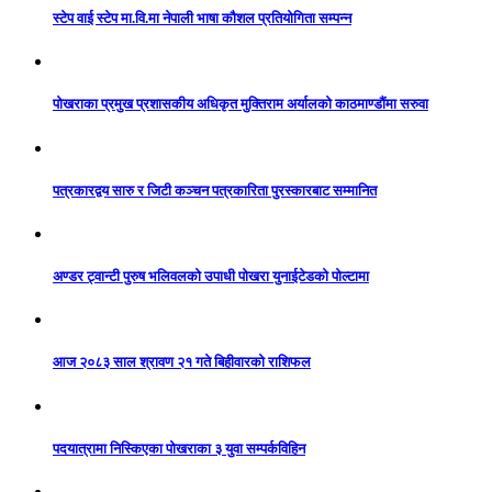
स्टेप वाई स्टेप मा.वि.मा नेपाली भाषा कौशल प्रतियोगिता सम्पन्न
पोखराका प्रमुख प्रशासकीय अधिकृत मुक्तिराम अर्यालको काठमाण्डौंमा सरुवा
पत्रकारद्वय सारु र जिटी कञ्चन पत्रकारिता पुरस्कारबाट सम्मानित
अण्डर ट्वान्टी पुरुष भलिवलको उपाधी पोखरा युनाईटेडको पोल्टामा
आज २०८३ साल श्रावण २१ गते बिहीवारको राशिफल
पदयात्रामा निस्किएका पोखराका ३ युवा सम्पर्कविहिन