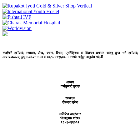
तपाईंपनि हामीलाई समाचार, लेख, रचना, बिचार, प्रतिक्रिया वा विज्ञापन छपाउन चाहनु हुन्छ भने हामीलाई
everestawaj@gmail.com मा वा ०६१–४१९६०८ मा सम्पर्क गर्नुहुन अनुरोध गर्दछौं ।
अध्यक्ष
कर्मकुमारी गुरुङ
सम्पादक
दीपेन्द्र श्रेष्ठ
मार्केटिङ डाइरेक्टर
भोलाकुमार श्रेष्ठ
९८५६०२२३१९