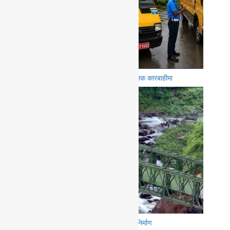
नियम उल्लंघन गर्ने ९ विद्यालयका सवारी चालक कारबाहीमा
मनाङको चामे–नार्पाभूमि सडकमा बेलिब्रिज निर्माण