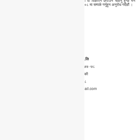
तपाईंपनि हामीलाई समाचार, लेख, रचना, बिचार, प्रतिक्रिया वा विज्ञापन छपाउन चाहनु हुन्छ भने
हामीलाई everestawaj@gmail.com मा वा ०६१–४१९६०८ मा सम्पर्क गर्नुहुन अनुरोध गर्दछौं ।
अध्यक्ष
कर्मकुमारी गुरुङ
सम्पादक
दीपेन्द्र श्रेष्ठ
मार्केटिङ डाइरेक्टर
भोलाकुमार श्रेष्ठ
९८५६०२२३१९
एभरेस्ट मिडिया हाउस प्रा.लि
सूचना बिभाग दर्ता नं:
२०४३/०७७ -७८
कार्यालय :
पोखरा ५ कास्की
फोन नं. :०६१-४१९६०८
Email: everestawaj@gmail.com