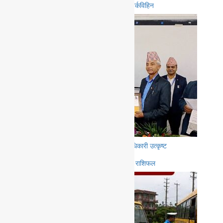
पदयात्रामा निस्किएका पोखराका ३ युवा सम्पर्कविहिन
जिल्ला समन्वय समितिको निवन्धमा सक्षम अधिकारी उत्कृष्ट
आज २०८३ साल श्रावण २० गते बुधवारको राशिफल