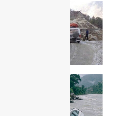
पहिरोले बेनी जोमसोम सडक अवरुद्ध