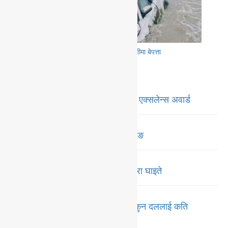
मध्यपहाडी लोकमार्गबाट खसेको कार सुनकोशीमा बेपत्ता
ट्रेन्डिङ
नगद ६ लाख ५० हजारसहित मदरल्याण्ड एक्सलेन्स अवार्ड
‘प्रतिभा’ उत्पादनमा प्रतिभा माविको छलाङ
पोखरामा सवारी दुर्घटना : बुवाको मृत्यु छोरा घाइते
गण्डकीमा मन्त्रालय भागवण्डा टुङ्गियो, कुन दललाई कति
मन्त्रालय ?