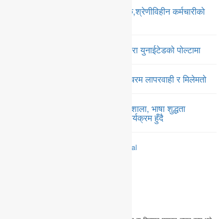
चालु आवदेखि लागु हुने तलबमान सार्वजनिक,श्रेणीविहीन कर्मचारीको
२९ हजार, मुख्य सचिवको ९० हजार बढी
अण्डर ट्वान्टी पुरुष भलिवलको उपाधी पोखरा युनाईटेडको पोल्टामा
गण्डकी खेलकुद परिषदको पदक वितरणमा चरम लापरवाही र मिलेमतो
गण्डकी प्रज्ञा प्रतिष्ठानमा ‘न्यूरो आर्ट’ कार्यशाला, भाषा शुद्धता
अभियानदेखि अनुसन्धान प्रवर्द्धनसम्मका कार्यक्रम हुँदै