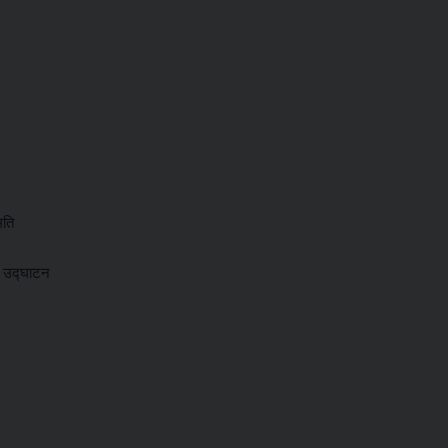
मति
र उद्घाटन