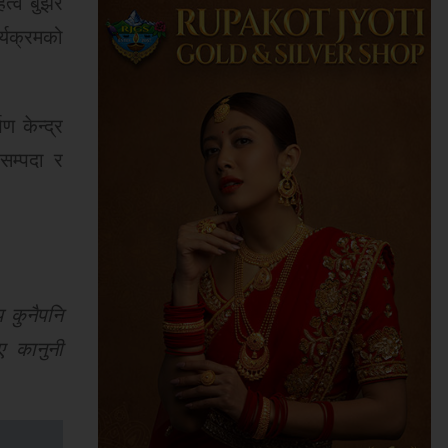
त्व बुझेर
्यक्रमको
 केन्द्र
 सम्पदा र
 कुनैपनि
ए कानुनी