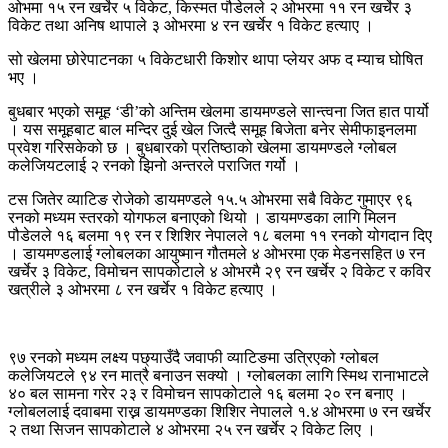
ओभमा १५ रन खर्चेर ५ विकेट, किस्मत पौडेलले २ ओभरमा ११ रन खर्चेर ३
विकेट तथा अनिष थापाले ३ ओभरमा ४ रन खर्चेर १ विकेट हत्याए ।
सो खेलमा छोरेपाटनका ५ विकेटधारी किशोर थापा प्लेयर अफ द म्याच घोषित
भए ।
बुधबार भएको समूह ‘डी’को अन्तिम खेलमा डायमण्डले सान्त्वना जित हात पार्यो
। यस समूहबाट बाल मन्दिर दुई खेल जित्दै समूह बिजेता बनेर सेमीफाइनलमा
प्रवेश गरिसकेको छ । बुधबारको प्रतिष्ठाको खेलमा डायमण्डले ग्लोबल
कलेजियटलाई २ रनको झिनो अन्तरले पराजित गर्यो ।
टस जितेर व्याटिङ रोजेको डायमण्डले १५.५ ओभरमा सबै विकेट गुमाएर ९६
रनको मध्यम स्तरको योगफल बनाएको थियो । डायमण्डका लागि मिलन
पौडेलले १६ बलमा १९ रन र शिशिर नेपालले १८ बलमा ११ रनको योगदान दिए
। डायमण्डलाई ग्लोबलका आयुष्मान गौतमले ४ ओभरमा एक मेडनसहित ७ रन
खर्चेर ३ विकेट, विमोचन सापकोटाले ४ ओभरमै २९ रन खर्चेर २ विकेट र कविर
खत्रीले ३ ओभरमा ८ रन खर्चेर १ विकेट हत्याए ।
९७ रनको मध्यम लक्ष्य पछ्याउँदै जवाफी व्याटिङमा उत्रिएको ग्लोबल
कलेजियटले ९४ रन मात्रै बनाउन सक्यो । ग्लोबलका लागि स्मिथ रानाभाटले
४० बल सामना गरेर २३ र विमोचन सापकोटाले १६ बलमा २० रन बनाए ।
ग्लोबललाई दवाबमा राख्न डायमण्डका शिशिर नेपालले १.४ ओभरमा ७ रन खर्चेर
२ तथा सिजन सापकोटाले ४ ओभरमा २५ रन खर्चेर २ विकेट लिए ।