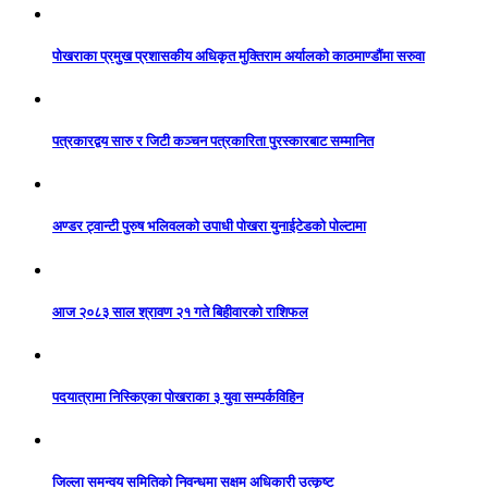
पोखराका प्रमुख प्रशासकीय अधिकृत मुक्तिराम अर्यालको काठमाण्डौंमा सरुवा
पत्रकारद्वय सारु र जिटी कञ्चन पत्रकारिता पुरस्कारबाट सम्मानित
अण्डर ट्वान्टी पुरुष भलिवलको उपाधी पोखरा युनाईटेडको पोल्टामा
आज २०८३ साल श्रावण २१ गते बिहीवारको राशिफल
पदयात्रामा निस्किएका पोखराका ३ युवा सम्पर्कविहिन
जिल्ला समन्वय समितिको निवन्धमा सक्षम अधिकारी उत्कृष्ट