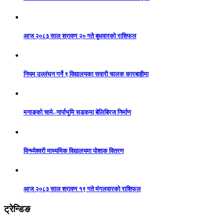
आज २०८३ साल श्रावण २० गते बुधवारको राशिफल
नियम उल्लंघन गर्ने ९ विद्यालयका सवारी चालक कारबाहीमा
मनाङको चामे–नार्पाभूमि सडकमा बेलिब्रिज निर्माण
विन्ध्येश्वरी माध्यमिक विद्यालयमा पोशाक वितरण
आज २०८३ साल श्रावण १९ गते मंगलवारको राशिफल
ट्रेन्डिङ