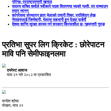
गरिन्छ: परराष्ट्रमन्त्री खनाल
सदस्य सचिव शर्माले स्वीकारे पदक वितरणमा भएको गल्ती, तर सच्याउन
तयार भएनन्
कांग्रेसमा संस्थापन इतर भेलाको तयारी तिब्र, प्रतिवेदन लेख्न
नेताहरुलाई जिम्मेवारी, भेलामा सहभागी हुन देउवा फर्कदैं
देशमा शान्ति सुरक्षा कायम गर्न सरकार क्रियाशील छः गृहमन्त्री गुरुङ
प्रतिभा सुपर लिग क्रिकेट : छोरेपाटन
मावि पनि सेमीफाइनलमा
एभरेस्ट आवाज
माघ २१ गते २०८२ मा प्रकाशित
सन्देश श्रेष्ठ
पोखरा, माघ २१