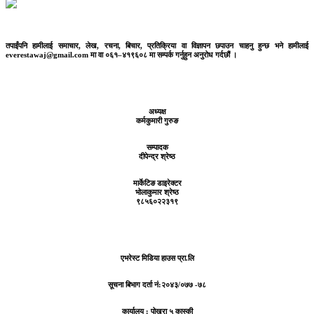
तपाईंपनि हामीलाई समाचार, लेख, रचना, बिचार, प्रतिक्रिया वा विज्ञापन छपाउन चाहनु हुन्छ भने हामीलाई
everestawaj@gmail.com मा वा ०६१–४१९६०८ मा सम्पर्क गर्नुहुन अनुरोध गर्दछौं ।
अध्यक्ष
कर्मकुमारी गुरुङ
सम्पादक
दीपेन्द्र श्रेष्ठ
मार्केटिङ डाइरेक्टर
भोलाकुमार श्रेष्ठ
९८५६०२२३१९
एभरेस्ट मिडिया हाउस प्रा.लि
सूचना बिभाग दर्ता नं:
२०४३/०७७ -७८
कार्यालय :
पोखरा ५ कास्की