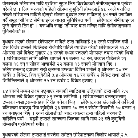
पोखराको छोरेपाटन मावि प्रतिभा सुपर लिग क्रिकेटको सेमीफाइनलमा प्रवेश
गरेको छ । लिग चरणको पहिलो खेलमा कुमुदिनी होम्सलाई ४८ रनले पराजित
गरेको छोरेपाटन माविले दोस्रो खेलमा बुधबार टप्स माविलाई ३४ रनले पराजित
गर्दै समूह ‘सी’बाट सेमीफाइनल यात्रा सुनिश्चित गर्यो । छोरेपाटन सेमीफाइनल
पुग्ने दोस्रो टिम हो । यसअघि समूह ‘डी’बाट बाल मन्दिर मावि सेमीफाइनलमा
पुगिसकेको छ ।
बुधबार भएको खेलमा छोरेपाटन माविले टप्स माविलाई ३४ रनले पराजित गर्यो ।
टस जितेर टप्सले फिल्डिङ रोजेपछि पहिले व्याटिङ गरेको छोरेपाटनले १६.४
ओभरमा सबै विकेट गुमाएर ८३ रनको मध्यम स्तरको योगफल तयार गरेको थियो
। छोरेपाटनका लागि अनिष थापाले ११ बलमा १८ रन, उज्वल पौडेलले २९
बलमा १६ रन र सोहन आचार्यले २२ बलमा १३ रनको योगदान दिए ।
छोरेपाटनलाई दवाबमा राख्ने क्रममा टप्सका विपिन शर्माले ३ ओभरमा २० रन
खर्चेर ३ विकेट, शिव सुवेदीले ३.४ ओभरमा १६ रन खर्चेर २ विकेट तथा सौरव
तिमिल्सिनाले ३ ओभरमा १५ रन खर्चेर २ विकेट हत्याए ।
८४ रनको मध्यम लक्ष्य पछ्याएर जवाफी व्याटिङमा उत्रिएको टप्स मावि ९.५
ओभरमा सबै विकेट गुमाएर ४९ रनमा समेटियो । छोरेपाटनका बलरहरुसामु
टप्सका व्यडाट्सम्यानहरु निरीह बनेका थिए । छोरेपाटनका खेलाडीको कसिलो
बलिङका बाबजुद शिव सुवेदीले २३ बलमा १० रन र संयोग तिवारीले १० बलमा ९
रन बनाएका थिए । अन्य खेलाडीको व्याट नचल्दा टप्स पहिलो चरणबाटै
बाहिरिन पर्यो । यद्वपी टप्सले सान्त्वना जितका लागि माघ २३ गते कुमुदिनी
होम्ससँग प्रतिष्पर्धा गर्नेछ ।
बुधबारको खेलमा टप्सलाई सस्तैमा समेट्न छोरेपाटनका किशोर थापाले २.५