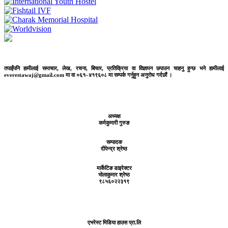
तपाईंपनि हामीलाई समाचार, लेख, रचना, बिचार, प्रतिक्रिया वा विज्ञापन छपाउन चाहनु हुन्छ भने हामीलाई
everestawaj@gmail.com मा वा ०६१–४१९६०८ मा सम्पर्क गर्नुहुन अनुरोध गर्दछौं ।
अध्यक्ष
कर्मकुमारी गुरुङ
सम्पादक
दीपेन्द्र श्रेष्ठ
मार्केटिङ डाइरेक्टर
भोलाकुमार श्रेष्ठ
९८५६०२२३१९
एभरेस्ट मिडिया हाउस प्रा.लि