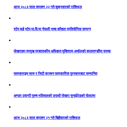
आज २०८३ साल श्रावण २२ गते शुक्रवारको राशिफल
स्टेप वाई स्टेप मा.वि.मा नेपाली भाषा कौशल प्रतियोगिता सम्पन्न
पोखराका प्रमुख प्रशासकीय अधिकृत मुक्तिराम अर्यालको काठमाण्डौंमा सरुवा
पत्रकारद्वय सारु र जिटी कञ्चन पत्रकारिता पुरस्कारबाट सम्मानित
अण्डर ट्वान्टी पुरुष भलिवलको उपाधी पोखरा युनाईटेडको पोल्टामा
आज २०८३ साल श्रावण २१ गते बिहीवारको राशिफल