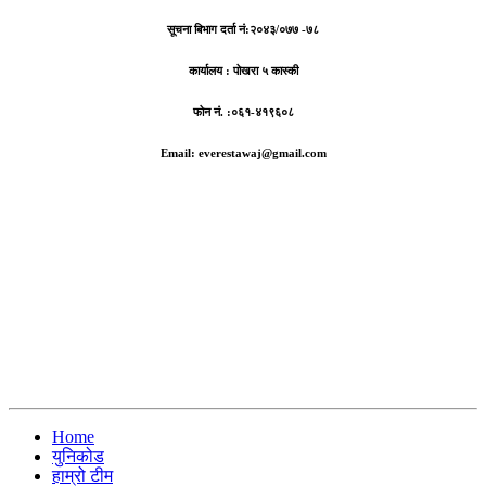
सूचना बिभाग दर्ता नं:
२०४३/०७७ -७८
कार्यालय :
पोखरा ५ कास्की
फोन नं. :०६१-४१९६०८
Email: everestawaj@gmail.com
Home
युनिकोड
हाम्रो टीम