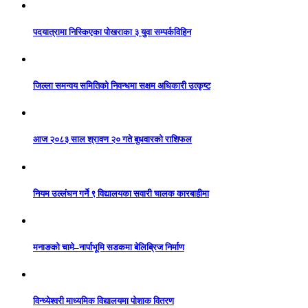
पदयात्रामा निस्किएका पोखराका ३ युवा सम्पर्कविहिन
जिल्ला समन्वय समितिको निवन्धमा सक्षम अधिकारी उत्कृष्ट
आज २०८३ साल श्रावण २० गते बुधवारको राशिफल
नियम उल्लंघन गर्ने ९ विद्यालयका सवारी चालक कारबाहीमा
मनाङको चामे–नार्पाभूमि सडकमा बेलिब्रिज निर्माण
विन्ध्येश्वरी माध्यमिक विद्यालयमा पोशाक वितरण