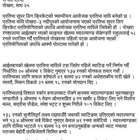
पोखरा, माघ २५
प्रतिभा सुपर लिग क्रिकेटको च्याम्पीयन आयोजक प्रतिभा मावि बनेको छ ।
प्रतिभा मावि पोखरा–३ नदीपुरको आयोजनामा भएको प्रतिभा सुपर लिग
क्रिकेट प्रतियोगिताको उपाधि आयोजक प्रतिभा माविले जितेको हो । पोखरा
रंगशालामा आईतबार भएको फाइनल खेलमा मदरल्याण्ड सेकेण्डरी स्कुललाई ५८
रनले पराजित गर्दै प्रतिभाले पोखरामा पहिलो पटक आयोजना भएको
प्रतियोगिताको उपाधि आफ्नो पोल्टामा पारेको हो ।
आईतबारको खेलमा प्रतिभा माविले टस जितेर पहिले व्याटिङ गर्ने निर्णय गर्दै
निर्धारित २० ओभरमा ९ विकेट गुमाएर १३७ रनको योगफल तयार गर्यो ।
प्रतिभाका लागि सफल श्रेष्ठले ४९ बलमा ७२ रनको अर्धसतकीय पारी खेले ।
त्यस्तै, मिसन विकले २१ ब्लमा १८ रनको योगदान दिए ।
प्रतिभालाई विशाल स्कोर बनाउनबाट रोक्ने क्रममा मदरल्याण्डका भुवनबहादुर
भण्डारीले ३ ओभरमा १ मेडन ओभरसहित ४ रन खर्चेर ३ विकेट लिए भने विलोभ
मल्ल, सद्रीस पौडेल, रमेश भट्ट र शुभम गिरीले १÷१ विकेट लिए ।
१३८ रनको चुनौतिपूर्ण लक्ष्य पछ्याउँदै जवाफी व्याटिङमा उत्रिएको मदरल्याण्ड
भने १३.४ ओभरमा सबै विकेट गुमाएर केवल ७९ रनमा समेटियो । मदरल्याण्डका
लागि रोमिस भट्टले ११ बलमा १३ रन बनाउनुबाहेक अन्यको व्याट नचल्दा
पराजय बेहोर्दै उपबिजेतामै सिमित बन्यो ।