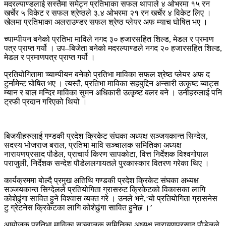
मदरल्याण्डलाई सस्तैमा समेट्न प्रतिभाका सफल थापाले ४ ओभरमा १५ रन
खर्चेर ५ विकेट र सफल श्रेष्ठले ३.४ ओभरमा २१ रन खर्चेर ४ विकेट लिए ।
खेलमा प्रतिभाका अलराउण्डर सफल श्रेष्ठ प्लेयर अफ म्याच घोषित भए ।
च्याम्पीयन बनेको प्रतिभा माविले नगद ३० हजारसहित शिल्ड, मेडल र प्रमाण
पत्र प्राप्त गर्यो । उप–बिजेता बनेको मदरल्याण्डले नगद २० हजारसहित शिल्ड,
मेडल र प्रमाणपत्र प्राप्त गर्यो ।
प्रतियोगितामा च्याम्पीयन बनेको प्रतिभा माविका सफल श्रेष्ठ प्लेयर अफ द
टुर्नामेन्ट घोषित भए । त्यस्तै, प्रतिभा माविका सहबुद्दिन अन्सारी उत्कृष्ट ब्याट्स
म्यान र बाल मन्दिर माविका सुमन अधिकारी उत्कृष्ट बलर बने । उनीहरुलाई पनि
ट्रफी प्रदान गरिएको थियो ।
बिजयीहरुलाई गण्डकी प्रदेश क्रिकेट संघका अध्यक्ष सञ्जयकान्त सिग्देल,
सदस्य भोजराज बराल, प्रतिभा मावि सञ्चालक समितिका अध्यक्ष
नारायणप्रसाद पौडेल, प्राचार्य किरण सापकोटा, वित्त निर्देशक विश्वगोपाल
पराजुली, निर्देशक सन्देश पौडेललगायतले पुरकास्कार वितरण गरेका थिए ।
कार्यक्रममा बोल्दै प्रमुख अतिथि गण्डकी प्रदेश क्रिकेट संघका अध्यक्ष
सञ्जयकान्त सिग्देलले प्रतियोगिता ग्रासरुट क्रिकेटको विकासका लागि
कोशेढुंगा सावित हुने विश्वास व्यक्त गरे । उनले भने,‘यो प्रतियोगिता ग्रासनेस
टु ग्रेटनेस क्रिकेटका लागि कोशेढुंगा सावित हुनेछ ।’
आयोजक प्रतिभा माविका सञ्चालक समितिका अध्यक्ष नारायणप्रसाद पौडेलले