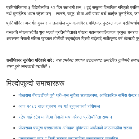
प्रतियोगितामा ३ विदेशीसहित १२ टिम सहभागी छन् । दुई समूहमा विभाजित गरिएको प्रति
नर्थ युनाईटेड भारत रहेका छन् । त्यस्तै, समूह ‘बी’मा अपी पावर चर्च ब्वाईज युनाईटेड, 
प्रतियोगिता अन्तर्गत बुधबार जाउलाखेल युथ क्लवबिरुद्द मच्छिन्द्र फुटबल क्लव प्रतिष्प
यसअघि मंगलबारदेखि शुरु भएको प्रतियोगिताको पोखरा महानगरपालिकाका प्रमुख धनराज आ
अवसरमा नेपाली महिला फुटबल टोलीकी स्ट्राईकर प्रिती राईलाई सर्वोत्कृष्ट वर्ष खेलाड
सर्बाधिकार सुरक्षित गरिएको बारे :
यस एभरेस्ट आवाज डटकमबाट सम्प्रेषित कुनैपनि समाचार, 
बाध्य हुने जानकारी गराउँछौं ।
मिल्दोजुल्दो समाचारहरू
पोखरामा बीवाइडीको पूर्ण थ्री–एस सुविधा सञ्चालनमा, आधिकारिक सर्भिस सेन्टर
आज २०८३ साल श्रावण २२ गते शुक्रवारको राशिफल
स्टेप वाई स्टेप मा.वि.मा नेपाली भाषा कौशल प्रतियोगिता सम्पन्न
पोखराका प्रमुख प्रशासकीय अधिकृत मुक्तिराम अर्यालको काठमाण्डौंमा सरुवा
पत्रकारद्वय सारु र जिटी कञ्चन पत्रकारिता पुरस्कारबाट सम्मानित