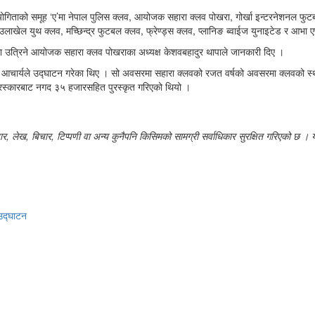
योगिताको समूह ‘ए’मा नेपाल पुलिस क्लव, आयोजक सहारा क्लव पोखरा, गोर्खा इन्टरनेशनल फु
जाउलाखेल युथ क्लव, मच्छिन्द्र फुटबल क्लव, फ्रेण्ड्स क्लव, प्लानिङ ब्वाईज युनाइटेड र आभा
र्धामा उत्रिने आयोजक सहारा क्लव पोखराका अध्यक्ष केशवबहादुर थापाले जानकारी दिए ।
चार्यले उद्घाटन गरेका थिए । सो अवसरमा सहारा क्लवको रजत वर्षको अवसरमा क्लवको स्थाप
ी पुरस्कारबाट नगद ३५ हजारसहित पुरस्कृत गरिएको थियो ।
लेख, बिचार, टिप्पणी वा अन्य कुनैपनि किसिमको सामग्री सर्वाधिकार सुरक्षित गरिएको छ । यह
 उद्घाटन