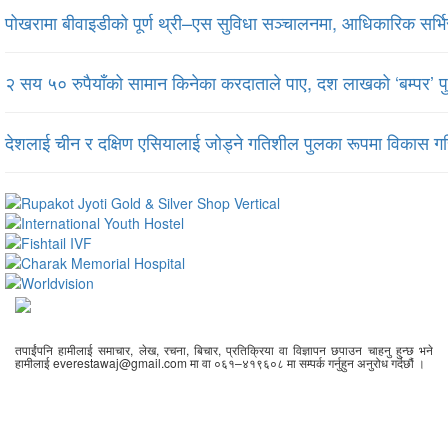
पोखरामा बीवाइडीको पूर्ण थ्री–एस सुविधा सञ्चालनमा, आधिकारिक सर्भि
२ सय ५० रुपैयाँको सामान किनेका करदाताले पाए, दश लाखको ‘बम्पर’ प
देशलाई चीन र दक्षिण एसियालाई जोड्ने गतिशील पुलका रूपमा विकास गरिन
तपाईंपनि हामीलाई समाचार, लेख, रचना, बिचार, प्रतिक्रिया वा विज्ञापन छपाउन चाहनु हुन्छ भने
हामीलाई everestawaj@gmail.com मा वा ०६१–४१९६०८ मा सम्पर्क गर्नुहुन अनुरोध गर्दछौं ।