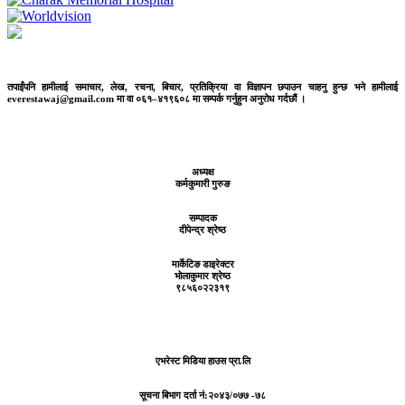
तपाईंपनि हामीलाई समाचार, लेख, रचना, बिचार, प्रतिक्रिया वा विज्ञापन छपाउन चाहनु हुन्छ भने हामीलाई
everestawaj@gmail.com मा वा ०६१–४१९६०८ मा सम्पर्क गर्नुहुन अनुरोध गर्दछौं ।
अध्यक्ष
कर्मकुमारी गुरुङ
सम्पादक
दीपेन्द्र श्रेष्ठ
मार्केटिङ डाइरेक्टर
भोलाकुमार श्रेष्ठ
९८५६०२२३१९
एभरेस्ट मिडिया हाउस प्रा.लि
सूचना बिभाग दर्ता नं:
२०४३/०७७ -७८