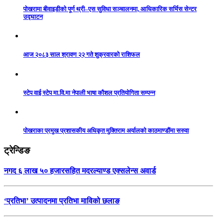
पोखरामा बीवाइडीको पूर्ण थ्री–एस सुविधा सञ्चालनमा, आधिकारिक सर्भिस सेन्टर
उद्घाटन
आज २०८३ साल श्रावण २२ गते शुक्रवारको राशिफल
स्टेप वाई स्टेप मा.वि.मा नेपाली भाषा कौशल प्रतियोगिता सम्पन्न
पोखराका प्रमुख प्रशासकीय अधिकृत मुक्तिराम अर्यालको काठमाण्डौंमा सरुवा
ट्रेन्डिङ
नगद ६ लाख ५० हजारसहित मदरल्याण्ड एक्सलेन्स अवार्ड
‘प्रतिभा’ उत्पादनमा प्रतिभा माविको छलाङ