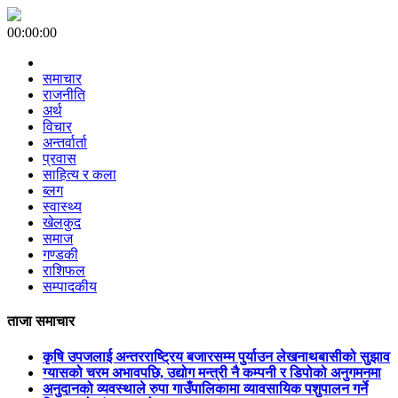
00:00:00
समाचार
राजनीति
अर्थ
विचार
अन्तर्वार्ता
प्रवास
साहित्य र कला
ब्लग
स्वास्थ्य
खेलकुद
समाज
गण्डकी
राशिफल
सम्पादकीय
ताजा समाचार
कृषि उपजलाई अन्तरराष्ट्रिय बजारसम्म पुर्याउन लेखनाथबासीको सुझाव
ग्यासको चरम अभावपछि, उद्योग मन्त्री नै कम्पनी र डिपोको अनुगमनमा
अनुदानको व्यवस्थाले रुपा गाउँपालिकामा व्यावसायिक पशुपालन गर्ने