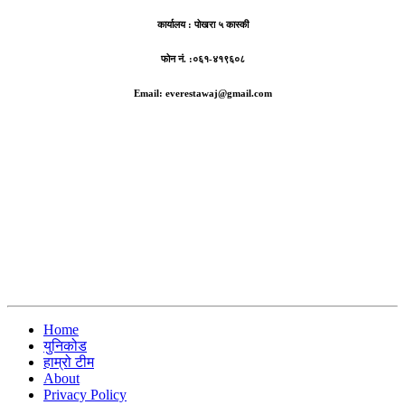
कार्यालय :
पोखरा ५ कास्की
फोन नं. :०६१-४१९६०८
Email: everestawaj@gmail.com
Home
युनिकोड
हाम्रो टीम
About
Privacy Policy