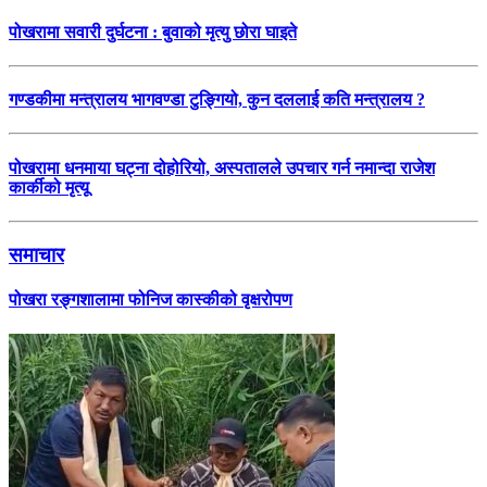
पोखरामा सवारी दुर्घटना : बुवाको मृत्यु छोरा घाइते
गण्डकीमा मन्त्रालय भागवण्डा टुङ्गियो, कुन दललाई कति मन्त्रालय ?
पोखरामा धनमाया घट्ना दोहोरियो, अस्पतालले उपचार गर्न नमान्दा राजेश
कार्कीको मृत्यू
समाचार
पोखरा रङ्गशालामा फोनिज कास्कीको वृक्षरोपण