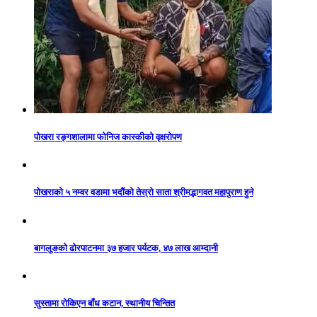
पोखरा रङ्गशालामा फोनिज कास्कीको वृक्षरोपण
पोखराको ५ नम्वर वडामा भदौंको तेस्रो साता श्रीमद्भागवत महापुराण हुने
बागलुङको ढोरपाटनमा ३७ हजार पर्यटक, ४७ लाख आम्दानी
सुस्तामा रोकिएन बाँध कटान, स्थानीय चिन्तित