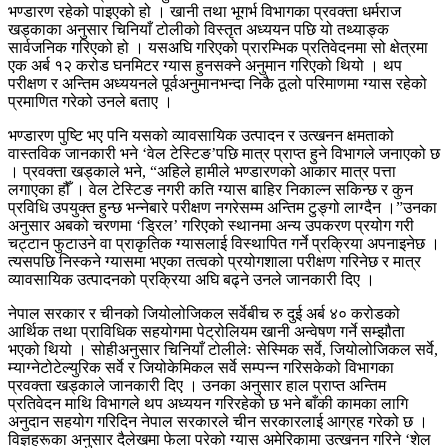
भण्डारण रहेको पाइएको हो । खानी तथा भूगर्भ विभागका प्रवक्ता धर्मराज
खड्काका अनुसार चिनियाँ टोलीको विस्तृत अध्ययन पछि यो तथ्याङ्क
सार्वजनिक गरिएको हो । यसअघि गरिएको प्रारम्भिक प्रतिवेदनमा सो क्षेत्रमा
एक अर्ब १२ करोड घनमिटर ग्यास हुनसक्ने अनुमान गरिएको थियो । थप
परीक्षण र अन्तिम अध्ययनले पूर्वअनुमानभन्दा निकै ठूलो परिमाणमा ग्यास रहेको
प्रमाणित गरेको उनले बताए ।
भण्डारण पुष्टि भए पनि यसको व्यावसायिक उत्पादन र उत्खनन क्षमताको
वास्तविक जानकारी भने ‘वेल टेस्टिङ’पछि मात्र प्राप्त हुने विभागले जनाएको छ
। प्रवक्ता खड्काले भने, “अहिले हामीले भण्डारणको आकार मात्र पत्ता
लगाएका हौँ । वेल टेस्टिङ नगरी कति ग्यास बाहिर निकाल्न सकिन्छ र कुन
प्रविधि उपयुक्त हुन्छ भन्नेबारे परीक्षण नगरेसम्म अन्तिम टुङ्गो लाग्दैन ।”उनका
अनुसार अबको चरणमा ‘ड्रिल’ गरिएको स्थानमा अन्य उपकरण प्रयोग गरी
चट्टान फुटाउने वा प्राकृतिक ग्यासलाई विस्थापित गर्ने प्रक्रिया अपनाइनेछ ।
त्यसपछि निस्कने ग्यासमा भएका तत्वको प्रयोगशाला परीक्षण गरिनेछ र मात्र
व्यावसायिक उत्पादनको प्रक्रिया अघि बढ्ने उनले जानकारी दिए ।
नेपाल सरकार र चीनको जियोलोजिकल सर्वेबीच रु दुई अर्ब ४० करोडको
आर्थिक तथा प्राविधिक सहयोगमा पेट्रोलियम खानी अन्वेषण गर्ने सम्झौता
भएको थियो । सोहीअनुसार चिनियाँ टोलीलेः सेस्मिक सर्वे, जियोलोजिकल सर्वे,
म्याग्नेटोटेल्युरिक सर्वे र जियोकेमिकल सर्वे सम्पन्न गरिसकेको विभागका
प्रवक्ता खड्काले जानकारी दिए । उनका अनुसार हाल प्राप्त अन्तिम
प्रतिवेदन माथि विभागले थप अध्ययन गरिरहेको छ भने बाँकी कामका लागि
अनुदान सहयोग गरिदिन नेपाल सरकारले चीन सरकारलाई आग्रह गरेको छ ।
विज्ञहरूका अनुसार दैलेखमा फेला परेको ग्यास अमेरिकामा उत्खनन गरिने ‘शेल