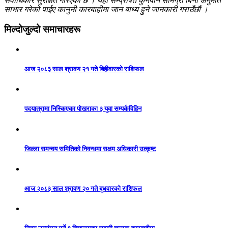
सर्वाधिकार सुरक्षित गरिएको छ । यहाँ सम्प्रेषित कुनैपनि सामग्री बिना अनुमति
साभार गरेको पाईए कानुनी कारबाहीमा जान बाध्य हुने जानकारी गराउँछौं ।
मिल्दोजुल्दो समाचारहरू
आज २०८३ साल श्रावण २१ गते बिहीवारको राशिफल
पदयात्रामा निस्किएका पोखराका ३ युवा सम्पर्कविहिन
जिल्ला समन्वय समितिको निवन्धमा सक्षम अधिकारी उत्कृष्ट
आज २०८३ साल श्रावण २० गते बुधवारको राशिफल