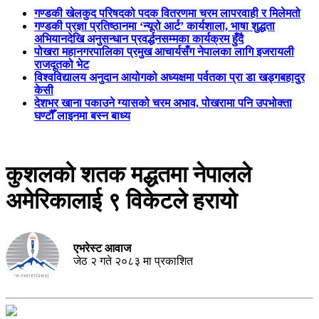
गण्डकी खेलकुद परिषदको पदक वितरणमा चरम लापरवाही र मिलेमतो
गण्डकी प्रज्ञा प्रतिष्ठानमा ‘न्यूरो आर्ट’ कार्यशाला, भाषा शुद्धता
अभियानदेखि अनुसन्धान प्रवर्द्धनसम्मका कार्यक्रम हुँदै
पोखरा महानगरपालिका प्रमुख आचार्यसँग नेपालका लागि इजरायली
राजदूतको भेट
विश्वविद्यालय अनुदान आयोगको अध्यक्षमा पर्वतका प्रा डा खड्गबहादुर
केसी
देशभर खाना पकाउने ग्यासको चरम अभाव, पोखरामा पनि उपभोक्ता
घण्टौँ लाइनमा बस्न बाध्य
कुशलको शतक मद्धतमा नेपालले
अमेरिकालाई ९ विकेटले हरायो
एभरेस्ट आवाज
जेठ २ गते २०८३ मा प्रकाशित