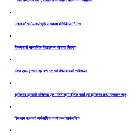
नियम उल्लंघन गर्ने ९ विद्यालयका सवारी चालक कारबाहीमा
मनाङको चामे–नार्पाभूमि सडकमा बेलिब्रिज निर्माण
विन्ध्येश्वरी माध्यमिक विद्यालयमा पोशाक वितरण
आज २०८३ साल श्रावण १९ गते मंगलवारको राशिफल
श्रीकृष्ण प्रणामी मन्दिरमा एक महिने श्रीमद्बीतक चर्चा एवं श्रीकृष्ण कथा प्रवचन सुरु
हिमालय क्लवको अर्धबार्षिक कार्यक्रम सार्वजनिक