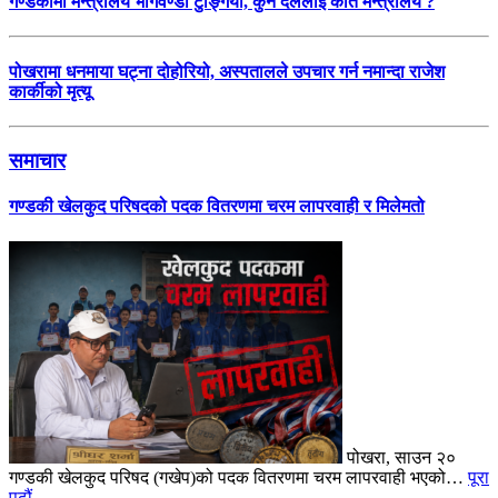
गण्डकीमा मन्त्रालय भागवण्डा टुङ्गियो, कुन दललाई कति मन्त्रालय ?
पोखरामा धनमाया घट्ना दोहोरियो, अस्पतालले उपचार गर्न नमान्दा राजेश
कार्कीको मृत्यू
समाचार
गण्डकी खेलकुद परिषदको पदक वितरणमा चरम लापरवाही र मिलेमतो
पोखरा, साउन २०
गण्डकी खेलकुद परिषद (गखेप)को पदक वितरणमा चरम लापरवाही भएको…
पूरा
पढौं