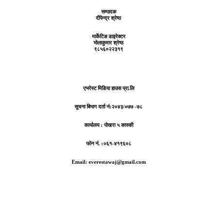
सम्पादक
दीपेन्द्र श्रेष्ठ
मार्केटिङ डाइरेक्टर
भोलाकुमार श्रेष्ठ
९८५६०२२३१९
एभरेस्ट मिडिया हाउस प्रा.लि
सूचना बिभाग दर्ता नं:
२०४३/०७७ -७८
कार्यालय :
पोखरा ५ कास्की
फोन नं. :०६१-४१९६०८
Email: everestawaj@gmail.com