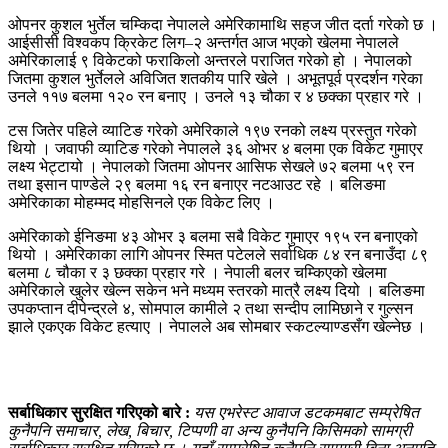
ओपनर कुशल भुर्तेल चम्किदा नेपालले अमेरिकामाथि सहज जीत दर्ता गरेको छ ।
आईसीसी विश्वकप क्रिकेट लिग–२ अन्तर्गत आज भएको खेलमा नेपालले
अमेरिकालाई ९ विकेटको फराकिलो अन्तरले पराजित गरेको हो । नेपालको
जितमा कुशल भुर्तेलले अविजित शतकीय पारि खेले । अभूतपूर्व प्रदर्शन गरेका
उनले ११७ बलमा १२० रन बनाए । उनले १३ चौका र ४ छक्का प्रहार गरे ।
टस जितेर पहिले व्याटिङ गरेको अमेरिकाले १९७ रनको लक्ष्य प्रस्तुत गरेको
थियो । जवाफी व्याटिङ गरेको नेपालले ३६ ओभर ४ बलमा एक विकेट गुमाएर
लक्ष्य भेट्टायो । नेपालको जितमा ओपनर आसिफ सेखले ७२ बलमा ५९ रन
तथा इसान पाण्डेले २९ बलमा १६ रन बनाएर नटआउट रहे । बलिङमा
अमेरिकाका मोहम्मद मोहसिनले एक विकेट लिए ।
अमेरिकाको ईनिङमा ४३ ओभर ३ बलमा सबै विकेट गुमाएर १९५ रन बनाएको
थियो । अमेरिकाका लागि ओपनर स्मित पटेलले सर्वाधिक ८४ रन बनाउँदा ८९
बलमा ८ चौका र ३ छक्का प्रहार गरे । नेपाली बलर चम्किएको खेलमा
अमेरिकाले खुलेर खेल्न सकेन भने मध्यम स्तरको मात्रै लक्ष्य दियो । बलिङमा
उपकप्तान दीपेन्द्रले ४, सोमपाल कामीले २ तथा सन्दीप लामिछाने र गुल्सन
झाले एकएक विकेट हत्याए । नेपालले अब सोमबार स्कटल्याण्डसँग खेल्नेछ ।
सर्बाधिकार सुरक्षित गरिएको बारे :
यस एभरेस्ट आवाज डटकमबाट सम्प्रेषित
कुनैपनि समाचार, लेख, बिचार, टिप्पणी वा अन्य कुनैपनि किसिमको सामग्री