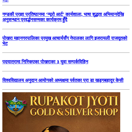
गण्डकी प्रज्ञा प्रतिष्ठानमा ‘न्यूरो आर्ट’ कार्यशाला, भाषा शुद्धता अभियानदेखि
अनुसन्धान प्रवर्द्धनसम्मका कार्यक्रम हुँदै
पोखरा महानगरपालिका प्रमुख आचार्यसँग नेपालका लागि इजरायली राजदूतको
भेट
पदयात्रामा निस्किएका पोखराका ३ युवा सम्पर्कविहिन
विश्वविद्यालय अनुदान आयोगको अध्यक्षमा पर्वतका प्रा डा खड्गबहादुर केसी