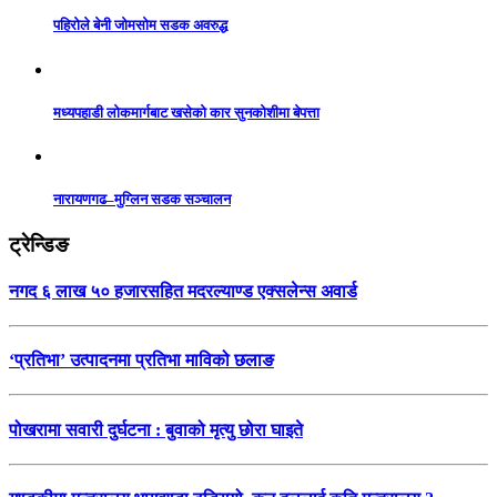
पहिरोले बेनी जोमसोम सडक अवरुद्ध
मध्यपहाडी लोकमार्गबाट खसेको कार सुनकोशीमा बेपत्ता
नारायणगढ–मुग्लिन सडक सञ्चालन
ट्रेन्डिङ
नगद ६ लाख ५० हजारसहित मदरल्याण्ड एक्सलेन्स अवार्ड
‘प्रतिभा’ उत्पादनमा प्रतिभा माविको छलाङ
पोखरामा सवारी दुर्घटना : बुवाको मृत्यु छोरा घाइते