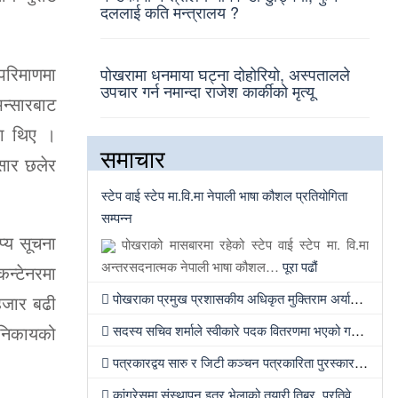
दललाई कति मन्त्रालय ?
परिमाणमा
पोखरामा धनमाया घट्ना दोहोरियो, अस्पतालले
उपचार गर्न नमान्दा राजेश कार्कीको मृत्यू
भन्सारबाट
ा थिए ।
समाचार
्सार छलेर
स्टेप वाई स्टेप मा.वि.मा नेपाली भाषा कौशल प्रतियोगिता
सम्पन्न
प्य सूचना
पोखराको मासबारमा रहेको स्टेप वाई स्टेप मा. वि.मा
अन्तरसदनात्मक नेपाली भाषा कौशल…
पूरा पढौं
न्टेनरमा
पोखराका प्रमुख प्रशासकीय अधिकृत मुक्तिराम अर्यालको काठमाण्डौंमा सरुवा
हजार बढी
 निकायको
सदस्य सचिव शर्माले स्वीकारे पदक वितरणमा भएको गल्ती, तर सच्याउन तयार भएनन्
पत्रकारद्वय सारु र जिटी कञ्चन पत्रकारिता पुरस्कारबाट सम्मानित
कांग्रेसमा संस्थापन इतर भेलाको तयारी तिब्र, प्रतिवेदन लेख्न नेताहरुलाई जिम्मेवारी, भेलामा सहभागी हुन देउवा फर्कदैं