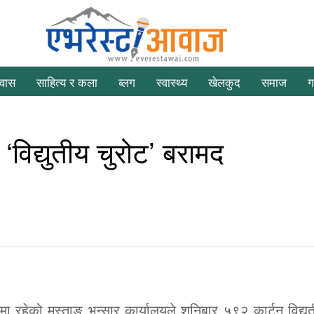
रवास
साहित्य र कला
ब्लग
स्वास्थ्य
खेलकुद
समाज
ग
‘विद्युतीय चुरोट’ बरामद
ा रहेको मुस्ताङ भन्सार कार्यालयले शनिबार ५९२ कार्टुन विद्यु