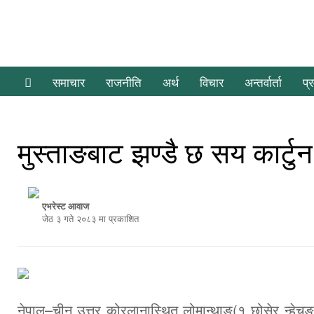
समाचार
राजनीति
अर्थ
विचार
अन्तर्वार्ता
प्
मुस्ताङबाट झण्डै छ सय कार्टुन 
एभरेस्ट आवाज
जेठ ३ गते २०८३ मा प्रकाशित
नेपाल–चीन उत्तर कोरलानास्थित लोमान्थाङ(१ छोसेर न्हेचुङम