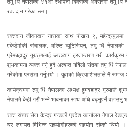
तमु धिं नेपालको ४१औं स्थापना दिवस‌को अवसरमा तमु धिं ने
रक्तदान गरेका छन।
रक्तदान जीवनदान नाराका साथ पोखरा ९, महेन्द्र‌पुलमा आ
एकेडेमीकी संचालक, वरिष्ठ ब्युटिसियन, तमु धिं नेपालकी क
प्रेमबहादुर गुरु‌ङ्गलाई ब्लड‌ब्याग हस्तान्तरण गरी कार्य
शुभकामना व्यक्त गर्नु हुदै अत्यन्तै गर्बिलो संख्या तमु धि
गरेकोमा प्रसंशा गर्नुभयो । युवाको क्रियाशिलताले नै समाज 
कार्यक्रममा तमु धिं नेपालका अध्यक्ष हुमवहादुर गुरुङले श
नेपालमै केही गरौं भन्ने भावनाका साथ अघि बढ्नुपर्ने वताउनु
रक्त संचार सेवा केन्द्र गण्डकी प्रदेश कार्यालय नेपाल रे
घर लगायत विभिन्न सहयोगीहरुको सहयोग रहेको थियो । तमु ध