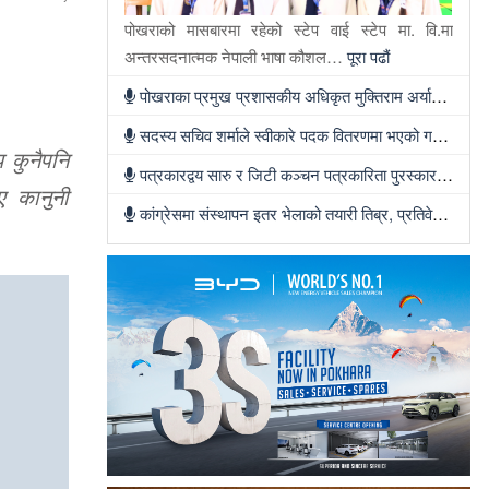
पोखराको मासबारमा रहेको स्टेप वाई स्टेप मा. वि.मा
अन्तरसदनात्मक नेपाली भाषा कौशल…
पूरा पढौं
पोखराका प्रमुख प्रशासकीय अधिकृत मुक्तिराम अर्यालको काठमाण्डौंमा सरुवा
सदस्य सचिव शर्माले स्वीकारे पदक वितरणमा भएको गल्ती, तर सच्याउन तयार भएनन्
 कुनैपनि
पत्रकारद्वय सारु र जिटी कञ्चन पत्रकारिता पुरस्कारबाट सम्मानित
ए कानुनी
कांग्रेसमा संस्थापन इतर भेलाको तयारी तिब्र, प्रतिवेदन लेख्न नेताहरुलाई जिम्मेवारी, भेलामा सहभागी हुन देउवा फर्कदैं