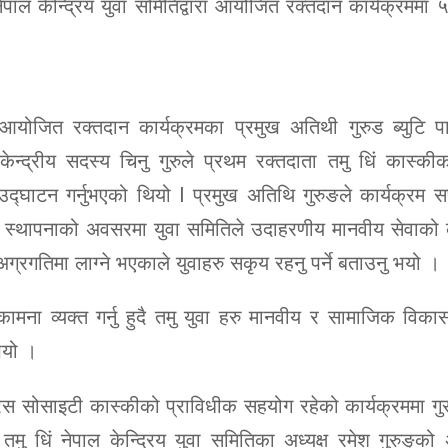
पाल केन्द्रिय युवा समितिद्वारा आयोजित रक्तदान कार्यक्रममा
योजित रक्तदान कार्यक्रमका प्रमुख अतिथी गुरुड ब्युटि पार
ेन्द्रीय सदस्य चिनु गुरु‌ले प्रथम रक्तदाता तमु धिं कास्कीक
क्रम उद्घाटन गर्नुभएको थियो I प्रमुख अतिथि गुरुङले कार्यक्र
ं नेपाल स्थापनाको अवसरमा युवा समितिले उदाहरणीय मानवीय सेवाको 
अग्रगतिमा लाग्ने भएकाले युवाहरु सकृय रहनु पर्ने बताउनु भयो ।
ुभकामना व्यक्त गर्नु हुदै तमु युवा हरु मानवीय र सामाजिक विक
 भयो ।
डक्रस सोसाइटी कास्कीको प्राविधीक सह‌योग रहेको कार्यक्रममा ग
िं नेपाल केन्द्रिय युवा समितिका अध्यक्ष रमेश गुरु‌ङ्‌को अ