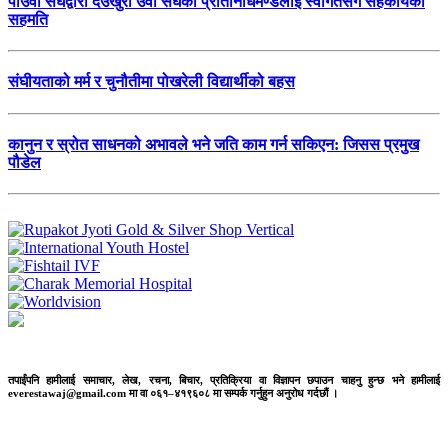
पोउवा संघद्वारा देउखुरी उवा संघको प्रतिनिधिमण्डलाई स्वागतसँगै सहकार्यको
सहमति
संघीयताको मर्म र चुनौतीमा पोखरेली विद्यार्थीको बहस
कानुन र स्रोत साधनको अभावले भने जति काम गर्न सकिएन: जिसस प्रमुख
पौडेल
तपाईंपनि हामीलाई समाचार, लेख, रचना, बिचार, प्रतिक्रिया वा विज्ञापन छपाउन चाहनु हुन्छ भने हामीलाई
everestawaj@gmail.com मा वा ०६१–४१९६०८ मा सम्पर्क गर्नुहुन अनुरोध गर्दछौं ।