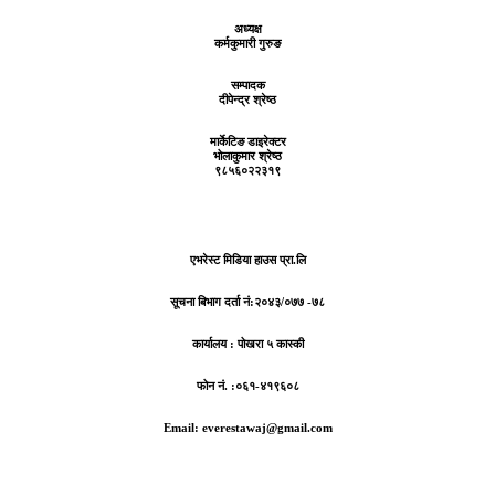
अध्यक्ष
कर्मकुमारी गुरुङ
सम्पादक
दीपेन्द्र श्रेष्ठ
मार्केटिङ डाइरेक्टर
भोलाकुमार श्रेष्ठ
९८५६०२२३१९
एभरेस्ट मिडिया हाउस प्रा.लि
सूचना बिभाग दर्ता नं:
२०४३/०७७ -७८
कार्यालय :
पोखरा ५ कास्की
फोन नं. :०६१-४१९६०८
Email: everestawaj@gmail.com