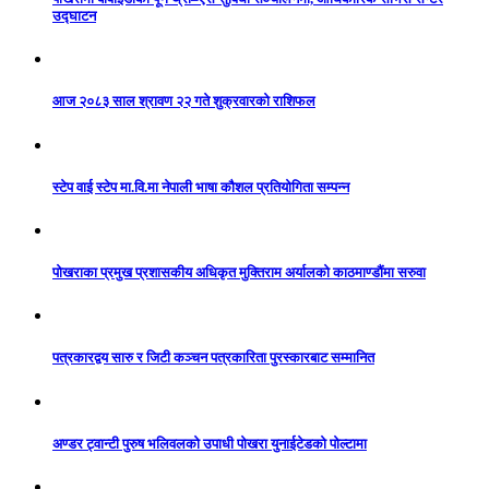
उद्घाटन
आज २०८३ साल श्रावण २२ गते शुक्रवारको राशिफल
स्टेप वाई स्टेप मा.वि.मा नेपाली भाषा कौशल प्रतियोगिता सम्पन्न
पोखराका प्रमुख प्रशासकीय अधिकृत मुक्तिराम अर्यालको काठमाण्डौंमा सरुवा
पत्रकारद्वय सारु र जिटी कञ्चन पत्रकारिता पुरस्कारबाट सम्मानित
अण्डर ट्वान्टी पुरुष भलिवलको उपाधी पोखरा युनाईटेडको पोल्टामा