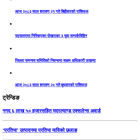
आज २०८३ साल श्रावण २१ गते बिहीवारको राशिफल
पदयात्रामा निस्किएका पोखराका ३ युवा सम्पर्कविहिन
जिल्ला समन्वय समितिको निवन्धमा सक्षम अधिकारी उत्कृष्ट
आज २०८३ साल श्रावण २० गते बुधवारको राशिफल
ट्रेन्डिङ
नगद ६ लाख ५० हजारसहित मदरल्याण्ड एक्सलेन्स अवार्ड
‘प्रतिभा’ उत्पादनमा प्रतिभा माविको छलाङ