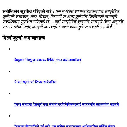
सर्बाधिकार सुरक्षित गरिएको बारे :
यस एभरेस्ट आवाज डटकमबाट सम्प्रेषित
कुनैपनि समाचार, लेख, बिचार, टिप्पणी वा अन्य कुनैपनि किसिमको सामग्री
सर्वाधिकार सुरक्षित गरिएको छ । यहाँ सम्प्रेषित कुनैपनि सामग्री बिना अनुमति
साभार गरेको पाईए कानुनी कारबाहीमा जान बाध्य हुने जानकारी गराउँछौं ।
मिल्दोजुल्दो समाचारहरू
शिशुवामा निःशुल्क स्वास्थ्य शिविर, १५० बढी लाभान्वित
‘पेन्सन पट्टा’को टिजर सार्वजनिक
पोउवा संघद्वारा देउखुरी उवा संघको प्रतिनिधिमण्डलाई स्वागतसँगै सहकार्यको सहमति
पोखरामा बीवाइडीको पूर्ण थ्री–एस सुविधा सञ्चालनमा, आधिकारिक सर्भिस सेन्टर