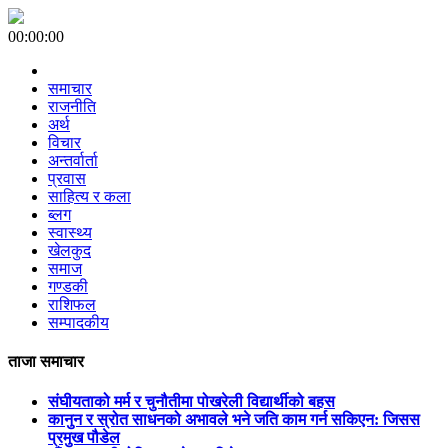
00:00:00
समाचार
राजनीति
अर्थ
विचार
अन्तर्वार्ता
प्रवास
साहित्य र कला
ब्लग
स्वास्थ्य
खेलकुद
समाज
गण्डकी
राशिफल
सम्पादकीय
ताजा समाचार
संघीयताको मर्म र चुनौतीमा पोखरेली विद्यार्थीको बहस
कानुन र स्रोत साधनको अभावले भने जति काम गर्न सकिएन: जिसस
प्रमुख पौडेल