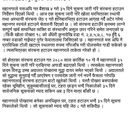
महानगरले यसअघि गत बैशाख ४ गते ३५ दिने सुचना जारी गरि संरचना हटाउन
निर्देशन दिएको थियो । आज एक सुचना जारी गरि खोला घरभित्रका स्थायी
तथा अस्थायी संरचना जेठ ९ गते शनिबारभित्र हटाउन आग्रह गर्दै अटेर गरेमा
महानगर स्वयंले हटाउने चेतावनी दिएको छ । सो संरचना हटाउँने क्रममा लाग्ने
सम्पुर्ण खर्च सम्वन्धित व्यक्ति वा संस्थासँग असुल उपर गरिने समेत जनाएको छ
।फिर्के खोला पोखरा १८ को अँधेरी कुनादेखि वडा नं. २,४,५,७,८, १७ हुँदै ६
नम्बर वडाको गाईघाट पुगेर फेवातालमा जिसिएको छ । महानगरले यस अघि नै
प्राविधिक टोली खटाएर स्थलगत रुपमा नाँपजाँच गरी पोलसमेत गाडी सकेको छ
। त्यसभित्रका संरचना हटाउन महानगरले ताकेता गरेको हो ।
सो क्षेत्रका संरचना हटाउन गत २०८० साल कार्तिक १० गो नै महानगरले ३५
दिने सुचना जारी गरि प्रक्रिया अगाडी बढाएको थियो । त्यसबेला महानगरको
कदम विरुद्ध उच्च अदालत पोखरामा मुद्धा दायर समेत भएको थियो । अदालतले
सो मुद्धामा सुनुवाई गर्दै उत्प्रेषण र परमादेश जारी गर्न नपर्ने फैसला गरेपछि
महानगरलाई संरचना हटाउन बाटो खुलेको थियो । यस्तै पोखरा बसपार्कमा
रहेका भूमिहीन, सुकुमबासीलाई घर, टहरा छाड्न भन्दै निकालेको ३५ दिने
सार्वजनिक सूचनाको म्याद सकिन अब ३ दिन मात्र बाँकी छ ।
महानगरले पोखरामा बनेका अनधिकृत घर, टहरा हटाउन भन्दै ३५ दिने सूचना
निकालेको थियो । सो सूचनाको म्याद यहि जेठ ८ गते सकिदैछ ।