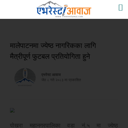
मालेपाटनमा ज्येष्ठ नागरिकका लागि
मैत्रीपूर्ण फुटबल प्रतियोगिता हुने
एभरेस्ट आवाज
जेठ ८ गते २०८३ मा प्रकाशित
पोखरा महानगरपालिका वडा नं.५ मा ज्येष्ठ