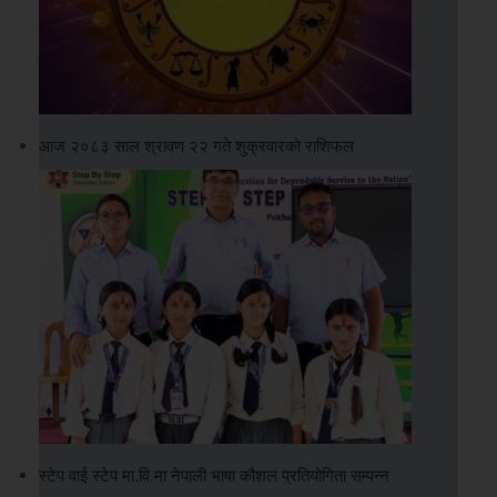
आज २०८३ साल श्रावण २२ गते शुक्रवारको राशिफल
स्टेप वाई स्टेप मा.वि.मा नेपाली भाषा कौशल प्रतियोगिता सम्पन्न