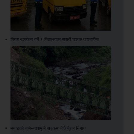
नियम उल्लंघन गर्ने ९ विद्यालयका सवारी चालक कारबाहीमा
मनाङको चामे–नार्पाभूमि सडकमा बेलिब्रिज निर्माण