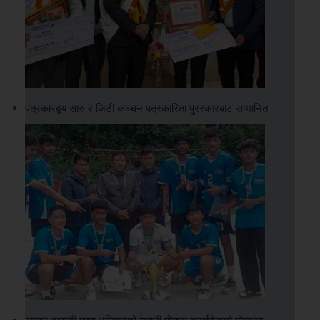
पत्रकारद्वय सारु र जिटी कञ्चन पत्रकारिता पुरस्कारबाट सम्मानित
अण्डर ट्वान्टी पुरुष भलिवलको उपाधी पोखरा युनाईटेडको पोल्टामा