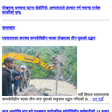
पोखरामा धनमाया घट्ना दोहोरियो, अस्पतालले उपचार गर्न नमान्दा राजेश
कार्कीको मृत्यू
समाचार
पदयात्राका क्रममा सम्पर्कविहीन भएका पोखराका तीन युवाको उद्धार
मर्दी हिमाल पदयात्रामा
सम्पर्कविहीन भएका तीन जना युवाको सकुशल उद्धार गरिएको छ…
पूरा पढौं
चालु आवदेखि लागु हुने तलबमान सार्वजनिक,श्रेणीविहीन कर्मचारीको २९ हजार,