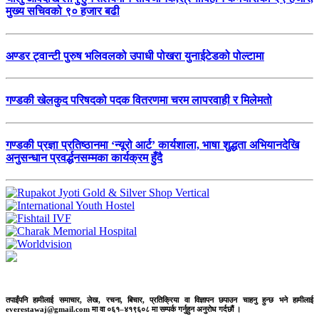
मुख्य सचिवको ९० हजार बढी
अण्डर ट्वान्टी पुरुष भलिवलको उपाधी पोखरा युनाईटेडको पोल्टामा
गण्डकी खेलकुद परिषदको पदक वितरणमा चरम लापरवाही र मिलेमतो
गण्डकी प्रज्ञा प्रतिष्ठानमा ‘न्यूरो आर्ट’ कार्यशाला, भाषा शुद्धता अभियानदेखि
अनुसन्धान प्रवर्द्धनसम्मका कार्यक्रम हुँदै
तपाईंपनि हामीलाई समाचार, लेख, रचना, बिचार, प्रतिक्रिया वा विज्ञापन छपाउन चाहनु हुन्छ भने हामीलाई
everestawaj@gmail.com मा वा ०६१–४१९६०८ मा सम्पर्क गर्नुहुन अनुरोध गर्दछौं ।