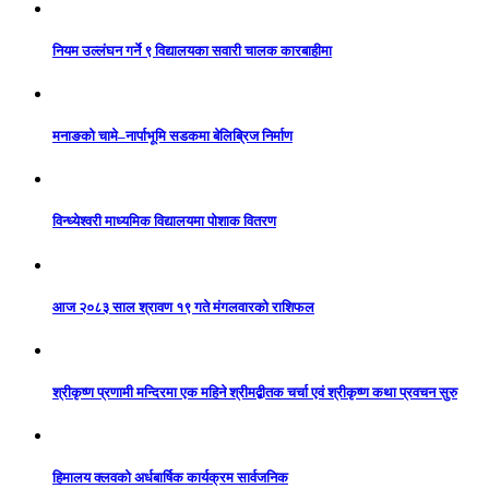
नियम उल्लंघन गर्ने ९ विद्यालयका सवारी चालक कारबाहीमा
मनाङको चामे–नार्पाभूमि सडकमा बेलिब्रिज निर्माण
विन्ध्येश्वरी माध्यमिक विद्यालयमा पोशाक वितरण
आज २०८३ साल श्रावण १९ गते मंगलवारको राशिफल
श्रीकृष्ण प्रणामी मन्दिरमा एक महिने श्रीमद्बीतक चर्चा एवं श्रीकृष्ण कथा प्रवचन सुरु
हिमालय क्लवको अर्धबार्षिक कार्यक्रम सार्वजनिक