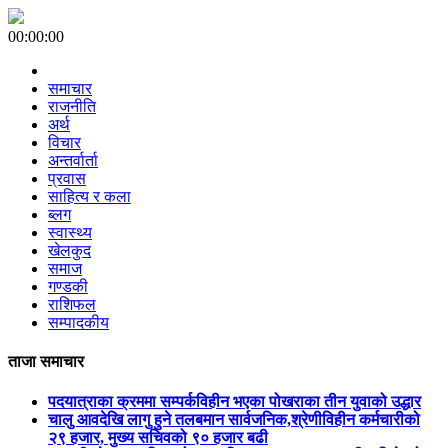
00:00:00
समाचार
राजनीति
अर्थ
विचार
अन्तर्वार्ता
प्रवास
साहित्य र कला
ब्लग
स्वास्थ्य
खेलकुद
समाज
गण्डकी
राशिफल
सम्पादकीय
ताजा समाचार
पदयात्राका क्रममा सम्पर्कविहीन भएका पोखराका तीन युवाको उद्धार
चालु आवदेखि लागु हुने तलबमान सार्वजनिक,श्रेणीविहीन कर्मचारीको
२९ हजार, मुख्य सचिवको ९० हजार बढी