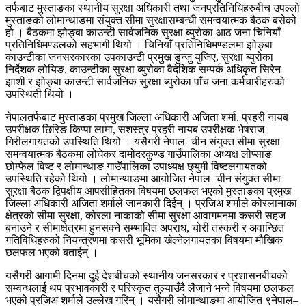
तर्फबाट मुस्ताङका स्थानीय सुरक्षा अधिकारी तथा जनप्रतिनिधिहरुबीच उपल्लो
मुस्ताङको लोमान्थाङमा संयुक्त सीमा सुरक्षासम्बन्धी समन्वयात्मक बैठक बसेको
हो । बैठकमा झोङ्बा काउन्टी सार्वजनिक सुरक्षा ब्युरोका आठ जना चिनियाँ
प्रतिनिधिमण्डलको सहभागी थियो । चिनियाँ प्रतिनिधिमण्डलमा झोङ्बा
काउन्टीका जनसरकारका उपकाउन्टी प्रमुख डुन्जु युजिए, सुरक्षा ब्युरोका
निर्देशक लोयिङ, काउन्टीका सुरक्षा ब्युरोका वैदेशिक सम्पर्क अधिकृत सिरेन
झाशी र झोङ्बा काउन्टी सार्वजनिक सुरक्षा ब्युरोका पाँच जना कर्मचारीहरुको
उपस्थिती थियो ।
नेपालतर्फबाट मुस्ताङका प्रमुख जिल्ला अधिकारी अजिता शर्मा, प्रहरी नायब
उपरीक्षक छिरिङ किप्पा लामा, सशस्त्र प्रहरी नायब उपरीक्षक भेषराज
गिरीलगायतको उपस्थिति थियो । यसैगरी नेपाल–चीन संयुक्त सीमा सुरक्षा
समन्वयात्मक बैठकमा लोघेकर दामोदरकुण्ड गाउँपालिका अध्यक्ष लोप्साङ
छोम्फेल विष्ट र लोमान्थाङ गाउँपालिका उपाध्यक्ष छ्युमी विष्टलगायतको
उपस्थिति रहेको थियो । लोमान्थाङमा आयोजित नेपाल–चीन संयुक्त सीमा
सुरक्षा बैठक द्विपक्षीय आपसीहितका विषयमा छलफल भएको मुस्ताङका प्रमुख
जिल्ला अधिकारी अजिता शर्माले जानकारी दिईन् । प्रजिअ शर्माले कोरलानाका
क्षेत्रको सीमा सुरक्षा, कोरला नाकाको सीमा सुरक्षा आवागमनमा कसरी सहज
बनाउने र सीमाक्षेत्रमा हुनसक्ने सम्भावित अपराध, चोरी तस्करी र अवान्छित
गतिविधिहरुको नियन्त्रणमा कसरी भूमिका खेल्नेलगायतका विषयमा मौखिक
छलफल भएको बताईन् ।
यसैगरी आगामी दिनमा दुई देशबीचको स्थानीय जनसरकार र प्रशासनबीचको
सम्वन्धलाई थप प्रभावकारी र परिस्कृत तुल्याउँदै लैजाने भन्ने विषयमा छलफल
भएको प्रजिअ शर्माले उल्लेख गरिन् । यसैगरी लोमान्थाङमा आयोजित ९नेपाल–