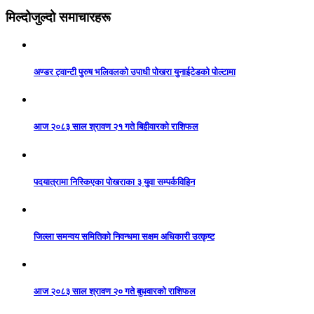
मिल्दोजुल्दो समाचारहरू
अण्डर ट्वान्टी पुरुष भलिवलको उपाधी पोखरा युनाईटेडको पोल्टामा
आज २०८३ साल श्रावण २१ गते बिहीवारको राशिफल
पदयात्रामा निस्किएका पोखराका ३ युवा सम्पर्कविहिन
जिल्ला समन्वय समितिको निवन्धमा सक्षम अधिकारी उत्कृष्ट
आज २०८३ साल श्रावण २० गते बुधवारको राशिफल