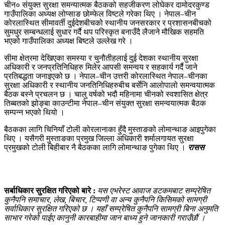
चीन० संयुक्त सुरक्षा समन्यात्मक बैठकको सहजीकरण लोघेकर दामोदरकुण्ड
गाउँपालिका अध्यक्ष लोप्साङ छोम्फेल विष्टले गरेका थिए । नेपाल–चीन
कोरलास्थित सीमावर्ती दुईदेशबीचको स्थानीय जनसरकार र प्रशासनबीचको
सुमधुर सम्बन्धलाई सुधार गर्दै थप परिस्कृत बनाउँदै लैजाने मौखिक सहमति
भएको गाउँपालिका अध्यक्ष बिष्टले उल्लेख गरे ।
सीमा क्षेत्रमा देखिएका समस्या र चुनौतीहलाई दुई देशका स्थानीय सुरक्षा
अधिकारी र जनप्रतिनिधिहरु मिलेर आपसी समन्वय र सहकार्य गर्दै जाने
प्रतिबद्धता जनाइएको छ । नेपाल–चीन उत्तरी कोरलास्थित नेपाल–चीनका
सुरक्षा अधिकारी र स्थानीय जनतिनिधिहरुबीच बर्सेनि आलोपालो समन्वयात्मक
बैठक बस्ने प्रचलन छ । चालु वर्षको भदौ महिनामा चीनको स्वशासित क्षेत्र
तिब्बतको झोङ्बा काउन्टीमा नेपाल–चीन संयुक्त सुरक्षा समन्वयात्मक बैठक
सम्पन्न भएको थियो ।
बैठकका लागि चिनियाँ टोली कोरलानाका हुँदै मुस्ताङको लोमान्थाङ आइपुगेका
थिए । यसैगरी मुस्ताङका प्रमुख जिल्ला अधिकारी शर्मालगायत सुरक्षा
प्रमुखको टोली बिहीबार नै बैठकका लागि लोमान्थाङ पुगेका थिए ।
रासस
सर्बाधिकार सुरक्षित गरिएको बारे :
यस एभरेस्ट आवाज डटकमबाट सम्प्रेषित
कुनैपनि समाचार, लेख, बिचार, टिप्पणी वा अन्य कुनैपनि किसिमको सामग्री
सर्वाधिकार सुरक्षित गरिएको छ । यहाँ सम्प्रेषित कुनैपनि सामग्री बिना अनुमति
साभार गरेको पाईए कानुनी कारबाहीमा जान बाध्य हुने जानकारी गराउँछौं ।