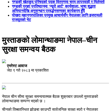
गण्डकी खेलकुद परिषदको पदक वितरणमा चरम लापरवाही र मिलेमतो
गण्डकी प्रज्ञा प्रतिष्ठानमा ‘न्यूरो आर्ट’ कार्यशाला, भाषा शुद्धता
अभियानदेखि अनुसन्धान प्रवर्द्धनसम्मका कार्यक्रम हुँदै
पोखरा महानगरपालिका प्रमुख आचार्यसँग नेपालका लागि इजरायली
राजदूतको भेट
मुस्ताङको लोमान्थाङमा नेपाल–चीन
सुरक्षा समन्वय बैठक
एभरेस्ट आवाज
जेठ ९ गते २०८३ मा प्रकाशित
नेपाल चीन सीमा सुरक्षा समन्वयात्मक बैठक शुक्रबार उपल्लो मुस्ताङको
लोमान्थाङमा सम्पन्न भएको छ ।
चीनको तिब्बतस्थित झोङ्बा काउन्टी सार्वजनिक सुरक्षा ब्युरो र नेपालका