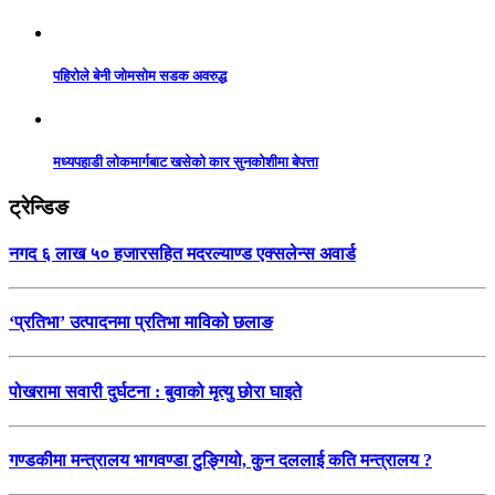
पहिरोले बेनी जोमसोम सडक अवरुद्ध
मध्यपहाडी लोकमार्गबाट खसेको कार सुनकोशीमा बेपत्ता
ट्रेन्डिङ
नगद ६ लाख ५० हजारसहित मदरल्याण्ड एक्सलेन्स अवार्ड
‘प्रतिभा’ उत्पादनमा प्रतिभा माविको छलाङ
पोखरामा सवारी दुर्घटना : बुवाको मृत्यु छोरा घाइते
गण्डकीमा मन्त्रालय भागवण्डा टुङ्गियो, कुन दललाई कति मन्त्रालय ?