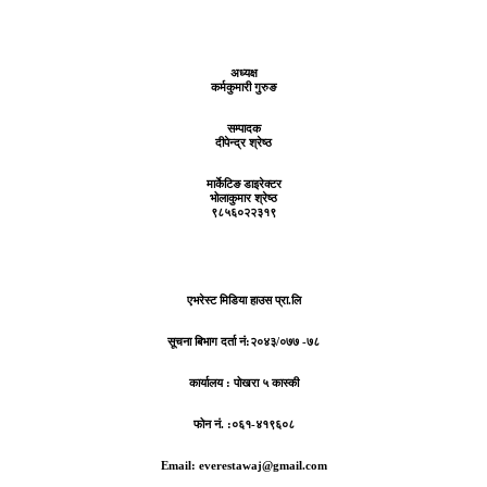
अध्यक्ष
कर्मकुमारी गुरुङ
सम्पादक
दीपेन्द्र श्रेष्ठ
मार्केटिङ डाइरेक्टर
भोलाकुमार श्रेष्ठ
९८५६०२२३१९
एभरेस्ट मिडिया हाउस प्रा.लि
सूचना बिभाग दर्ता नं:
२०४३/०७७ -७८
कार्यालय :
पोखरा ५ कास्की
फोन नं. :०६१-४१९६०८
Email: everestawaj@gmail.com