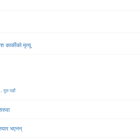
 कार्कीको मृत्यू
शल…
पूरा पढौं
सरुवा
तयार भएनन्