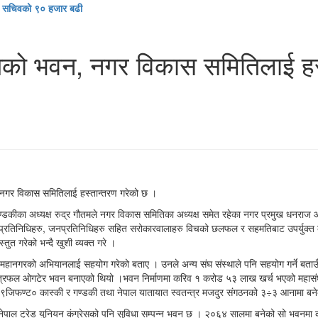
ख्य सचिवको ९० हजार बढी
घको भवन, नगर विकास समितिलाई हस
ा नगर विकास समितिलाई हस्तान्तरण गरेको छ ।
कीका अध्यक्ष रुद्र गौतमले नगर विकास समितिका अध्यक्ष समेत रहेका नगर प्रमुख धनराज आचा
का प्रतिनिधिहरु, जनप्रतिनिधिहरु सहित सरोकारवालाहरु विचको छलफल र सहमतिबाट उपर्युक्त
ुत गरेको भन्दै खुशी व्यक्त गरे ।
महानगरको अभियानलाई सहयोग गरेको बताए । उनले अन्य संघ संस्थाले पनि सहयोग गर्ने बताउँ
षेत्रफल ओगटेर भवन बनाएको थियो ।भवन निर्माणमा करिव १ करोड ५३ लाख खर्च भएको महासंघ
९जिफण्ट० कास्की र गण्डकी तथा नेपाल यातायात स्वतन्त्र मजदुर संगठनको ३÷३ आनामा बने
 नेपाल ट्रेड युनियन कंग्रेसको पनि सुविधा सम्पन्न भवन छ । २०६४ सालमा बनेको सो भवनमा 