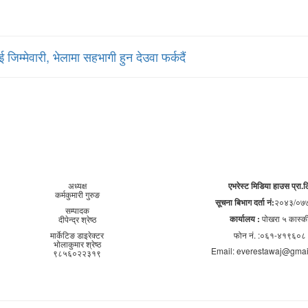
 जिम्मेवारी, भेलामा सहभागी हुन देउवा फर्कदैं
अध्यक्ष
एभरेस्ट मिडिया हाउस प्रा.ल
कर्मकुमारी गुरुङ
सूचना बिभाग दर्ता नं:
२०४३/०७७
सम्पादक
कार्यालय :
पोखरा ५ कास्क
दीपेन्द्र श्रेष्ठ
मार्केटिङ डाइरेक्टर
फोन नं. :०६१-४१९६०८
भोलाकुमार श्रेष्ठ
Email: everestawaj@gmai
९८५६०२२३१९