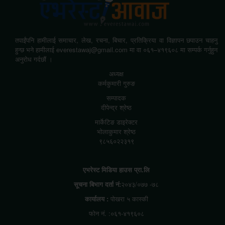
तपाईंपनि हामीलाई समाचार, लेख, रचना, बिचार, प्रतिक्रिया वा विज्ञापन छपाउन चाहनु
हुन्छ भने हामीलाई everestawaj@gmail.com मा वा ०६१–४१९६०८ मा सम्पर्क गर्नुहुन
अनुरोध गर्दछौं ।
अध्यक्ष
कर्मकुमारी गुरुङ
सम्पादक
दीपेन्द्र श्रेष्ठ
मार्केटिङ डाइरेक्टर
भोलाकुमार श्रेष्ठ
९८५६०२२३१९
एभरेस्ट मिडिया हाउस प्रा.लि
सूचना बिभाग दर्ता नं:
२०४३/०७७ -७८
कार्यालय :
पोखरा ५ कास्की
फोन नं. :०६१-४१९६०८