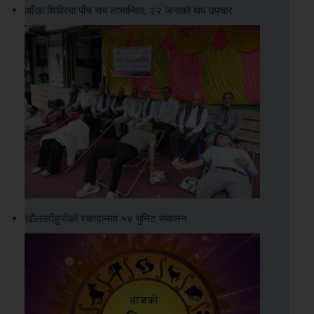
आँखा शिविरमा पाँच सय लाभान्वित, २२ जनाको थप उपचार
खौलालाँकुरीको रक्तदानमा ५४ युनिट संकलन