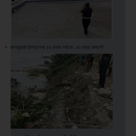
बागलुङको ढोरपाटनमा ३७ हजार पर्यटक, ४७ लाख आम्दानी