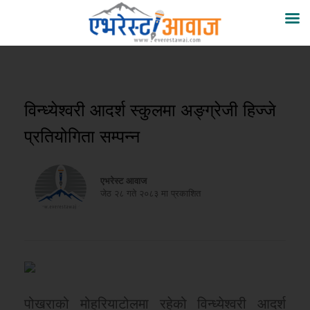
विन्ध्येश्वरी आदर्श स्कुलमा अङ्ग्रेजी हिज्जे
प्रतियोगिता सम्पन्न
एभरेस्ट आवाज
जेठ २८ गते २०८३ मा प्रकाशित
पोखराको मोहरियाटोलमा रहेको विन्ध्येश्वरी आदर्श