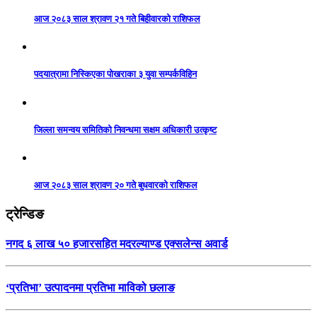
आज २०८३ साल श्रावण २१ गते बिहीवारको राशिफल
पदयात्रामा निस्किएका पोखराका ३ युवा सम्पर्कविहिन
जिल्ला समन्वय समितिको निवन्धमा सक्षम अधिकारी उत्कृष्ट
आज २०८३ साल श्रावण २० गते बुधवारको राशिफल
ट्रेन्डिङ
नगद ६ लाख ५० हजारसहित मदरल्याण्ड एक्सलेन्स अवार्ड
‘प्रतिभा’ उत्पादनमा प्रतिभा माविको छलाङ