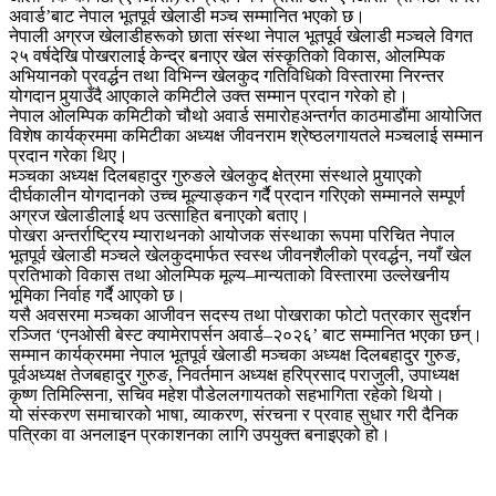
अवार्ड’बाट नेपाल भूतपूर्व खेलाडी मञ्च सम्मानित भएको छ।
नेपाली अग्रज खेलाडीहरूको छाता संस्था नेपाल भूतपूर्व खेलाडी मञ्चले विगत
२५ वर्षदेखि पोखरालाई केन्द्र बनाएर खेल संस्कृतिको विकास, ओलम्पिक
अभियानको प्रवर्द्धन तथा विभिन्न खेलकुद गतिविधिको विस्तारमा निरन्तर
योगदान पुर्‍याउँदै आएकाले कमिटीले उक्त सम्मान प्रदान गरेको हो।
नेपाल ओलम्पिक कमिटीको चौथो अवार्ड समारोहअन्तर्गत काठमाडौंमा आयोजित
विशेष कार्यक्रममा कमिटीका अध्यक्ष जीवनराम श्रेष्ठलगायतले मञ्चलाई सम्मान
प्रदान गरेका थिए।
मञ्चका अध्यक्ष दिलबहादुर गुरुङले खेलकुद क्षेत्रमा संस्थाले पुर्‍याएको
दीर्घकालीन योगदानको उच्च मूल्याङ्कन गर्दै प्रदान गरिएको सम्मानले सम्पूर्ण
अग्रज खेलाडीलाई थप उत्साहित बनाएको बताए।
पोखरा अन्तर्राष्ट्रिय म्याराथनको आयोजक संस्थाका रूपमा परिचित नेपाल
भूतपूर्व खेलाडी मञ्चले खेलकुदमार्फत स्वस्थ जीवनशैलीको प्रवर्द्धन, नयाँ खेल
प्रतिभाको विकास तथा ओलम्पिक मूल्य–मान्यताको विस्तारमा उल्लेखनीय
भूमिका निर्वाह गर्दै आएको छ।
यसै अवसरमा मञ्चका आजीवन सदस्य तथा पोखराका फोटो पत्रकार सुदर्शन
रञ्जित ‘एनओसी बेस्ट क्यामेरापर्सन अवार्ड–२०२६’ बाट सम्मानित भएका छन्।
सम्मान कार्यक्रममा नेपाल भूतपूर्व खेलाडी मञ्चका अध्यक्ष दिलबहादुर गुरुङ,
पूर्वअध्यक्ष तेजबहादुर गुरुङ, निवर्तमान अध्यक्ष हरिप्रसाद पराजुली, उपाध्यक्ष
कृष्ण तिमिल्सिना, सचिव महेश पौडेललगायतको सहभागिता रहेको थियो।
यो संस्करण समाचारको भाषा, व्याकरण, संरचना र प्रवाह सुधार गरी दैनिक
पत्रिका वा अनलाइन प्रकाशनका लागि उपयुक्त बनाइएको हो।