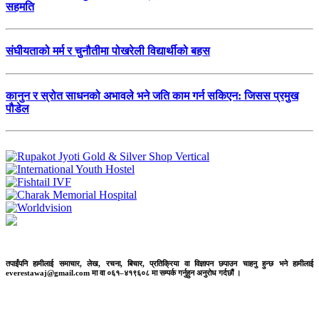
सहमति
संघीयताको मर्म र चुनौतीमा पोखरेली विद्यार्थीको बहस
कानुन र स्रोत साधनको अभावले भने जति काम गर्न सकिएन: जिसस प्रमुख
पौडेल
तपाईंपनि हामीलाई समाचार, लेख, रचना, बिचार, प्रतिक्रिया वा विज्ञापन छपाउन चाहनु हुन्छ भने हामीलाई
everestawaj@gmail.com मा वा ०६१–४१९६०८ मा सम्पर्क गर्नुहुन अनुरोध गर्दछौं ।