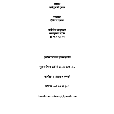
अध्यक्ष
कर्मकुमारी गुरुङ
सम्पादक
दीपेन्द्र श्रेष्ठ
मार्केटिङ डाइरेक्टर
भोलाकुमार श्रेष्ठ
९८५६०२२३१९
एभरेस्ट मिडिया हाउस प्रा.लि
सूचना बिभाग दर्ता नं:
२०४३/०७७ -७८
कार्यालय :
पोखरा ५ कास्की
फोन नं. :०६१-४१९६०८
Email: everestawaj@gmail.com