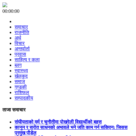
00:00:00
समाचार
राजनीति
अर्थ
विचार
अन्तर्वार्ता
प्रवास
साहित्य र कला
ब्लग
स्वास्थ्य
खेलकुद
समाज
गण्डकी
राशिफल
सम्पादकीय
ताजा समाचार
संघीयताको मर्म र चुनौतीमा पोखरेली विद्यार्थीको बहस
कानुन र स्रोत साधनको अभावले भने जति काम गर्न सकिएन: जिसस
प्रमुख पौडेल