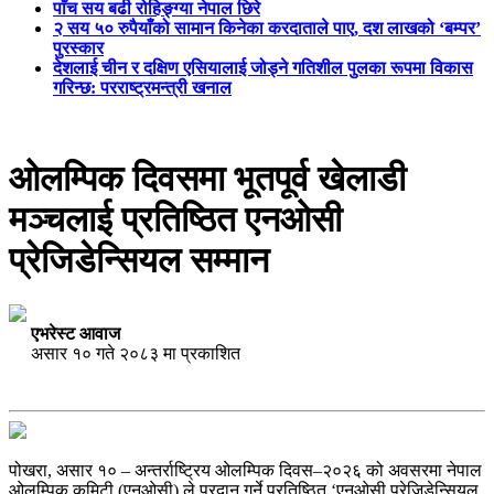
पाँच सय बढी रोहिङ्ग्या नेपाल छिरे
२ सय ५० रुपैयाँको सामान किनेका करदाताले पाए, दश लाखको ‘बम्पर’
पुरस्कार
देशलाई चीन र दक्षिण एसियालाई जोड्ने गतिशील पुलका रूपमा विकास
गरिन्छ: परराष्ट्रमन्त्री खनाल
ओलम्पिक दिवसमा भूतपूर्व खेलाडी
मञ्चलाई प्रतिष्ठित एनओसी
प्रेजिडेन्सियल सम्मान
एभरेस्ट आवाज
असार १० गते २०८३ मा प्रकाशित
पोखरा, असार १० – अन्तर्राष्ट्रिय ओलम्पिक दिवस–२०२६ को अवसरमा नेपाल
ओलम्पिक कमिटी (एनओसी) ले प्रदान गर्ने प्रतिष्ठित ‘एनओसी प्रेजिडेन्सियल