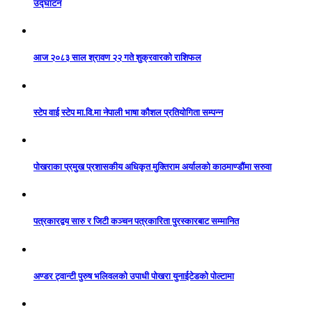
उद्घाटन
आज २०८३ साल श्रावण २२ गते शुक्रवारको राशिफल
स्टेप वाई स्टेप मा.वि.मा नेपाली भाषा कौशल प्रतियोगिता सम्पन्न
पोखराका प्रमुख प्रशासकीय अधिकृत मुक्तिराम अर्यालको काठमाण्डौंमा सरुवा
पत्रकारद्वय सारु र जिटी कञ्चन पत्रकारिता पुरस्कारबाट सम्मानित
अण्डर ट्वान्टी पुरुष भलिवलको उपाधी पोखरा युनाईटेडको पोल्टामा