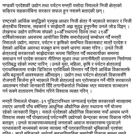
गण्डकी प्रदेशकी उद्योग तथा पर्यटन मन्त्री यसोदा रिमालले निजी क्षेत्रको
सक्रिय सहकार्यबिना सरकार सफल हुन नसक्ने बताएकी छन्।
राष्ट्रको आर्थिक समृद्धिको प्रमुख आधार निजी क्षेत्र नै भएकाले सरकार र निजी
क्षेत्रबीच विश्वास, सहकार्य र साझेदारी अझ सुदृढ हुनुपर्नेमा उनले जोड दिइन् ।
लेखनाथ उद्योग वाणिज्य संघको ३०औँ स्थापना दिवस तथा २९औँ
वार्षिकोत्सवका अवसरमा आयोजित विशेष समारोहलाई सम्बोधन गर्दै मन्त्री
रिमालले उद्योग, व्यापार, पर्यटन र कृषिको समन्वित विकासबाट मात्रै प्रदेश र
देशको आर्थिक अवस्था मजबुत बन्न सक्ने धारणा व्यक्त गरिन्। उनले निजी
क्षेत्रलाई सरकारको साझेदारका रूपमा चित्रित गर्दै व्यवसायीका समस्या
समाधान गर्न प्रदेश सरकार नीतिगत सुधार तथा लगानीमैत्री वातावरण निर्माणमा
प्रतिबद्ध रहेको स्पष्ट पारिन् ।उनले युवा, महिला, कृषि र पर्यटन क्षेत्रलाई
प्राथमिकतामा राखेर डिजिटल प्रविधिको विस्तार गर्दै दिगो आर्थिक विकासतर्फ
अघि बढ्नुपर्ने आवश्यकता औँल्याइन्। उद्योग तथा पर्यटन क्षेत्रको विकाससँगै
रोजगारी सिर्जना हुने भएकाले निजी क्षेत्रलाई थप प्रोत्साहन गर्ने नीति सरकारले
अवलम्बन गरेको जानकारी दिँदै लगानीकर्ताले निर्धक्क भएर व्यवसाय सञ्चालन
गर्न सक्ने वातावरण निर्माण गरिने विश्वास व्यक्त गरिन् ।
मन्त्री रिमालले पोखरा–३१ पुडिटारस्थित जग्गालाई प्रदेश सरकारको मातहतमा
ल्याएर आगामी पाँच वर्षभित्र आधुनिक औद्योगिक क्षेत्र स्थापना गर्ने योजना
रहेको जानकारी दिइन्। यसले प्रदेशको औद्योगिक विकासमा नयाँ आयाम थप्ने
विश्वास व्यक्त गर्दै पोखरालाई पर्यटनसँगै उद्योगको केन्द्रका रूपमा विकास गरिने
बताइन् ।उनले सञ्चारमाध्यमलाई जनताको आवाज सरकारसम्म पु¥याउने
प्रभावकारी माध्यमको रूपमा व्याख्या गर्दै पत्रकारिताको भूमिकाको प्रशंसा
गरिन्। साथै महिलाको अर्थपूर्ण सहभागिताबिना समावेशी विकास सम्भव नहुने