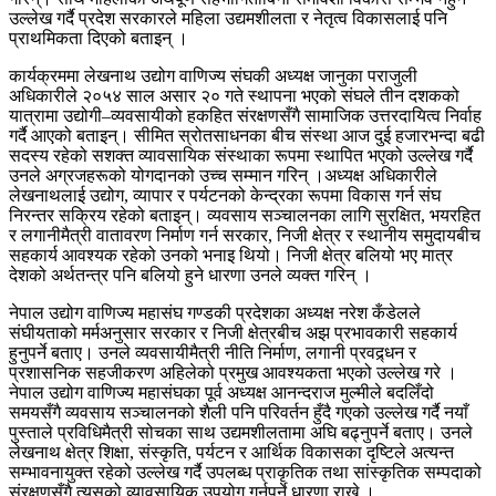
उल्लेख गर्दै प्रदेश सरकारले महिला उद्यमशीलता र नेतृत्व विकासलाई पनि
प्राथमिकता दिएको बताइन् ।
कार्यक्रममा लेखनाथ उद्योग वाणिज्य संघकी अध्यक्ष जानुका पराजुली
अधिकारीले २०५४ साल असार २० गते स्थापना भएको संघले तीन दशकको
यात्रामा उद्योगी–व्यवसायीको हकहित संरक्षणसँगै सामाजिक उत्तरदायित्व निर्वाह
गर्दै आएको बताइन्। सीमित स्रोतसाधनका बीच संस्था आज दुई हजारभन्दा बढी
सदस्य रहेको सशक्त व्यावसायिक संस्थाका रूपमा स्थापित भएको उल्लेख गर्दै
उनले अग्रजहरूको योगदानको उच्च सम्मान गरिन् ।अध्यक्ष अधिकारीले
लेखनाथलाई उद्योग, व्यापार र पर्यटनको केन्द्रका रूपमा विकास गर्न संघ
निरन्तर सक्रिय रहेको बताइन्। व्यवसाय सञ्चालनका लागि सुरक्षित, भयरहित
र लगानीमैत्री वातावरण निर्माण गर्न सरकार, निजी क्षेत्र र स्थानीय समुदायबीच
सहकार्य आवश्यक रहेको उनको भनाइ थियो। निजी क्षेत्र बलियो भए मात्र
देशको अर्थतन्त्र पनि बलियो हुने धारणा उनले व्यक्त गरिन् ।
नेपाल उद्योग वाणिज्य महासंघ गण्डकी प्रदेशका अध्यक्ष नरेश कँडेलले
संघीयताको मर्मअनुसार सरकार र निजी क्षेत्रबीच अझ प्रभावकारी सहकार्य
हुनुपर्ने बताए। उनले व्यवसायीमैत्री नीति निर्माण, लगानी प्रवद्र्धन र
प्रशासनिक सहजीकरण अहिलेको प्रमुख आवश्यकता भएको उल्लेख गरे ।
नेपाल उद्योग वाणिज्य महासंघका पूर्व अध्यक्ष आनन्दराज मुल्मीले बदलिँदो
समयसँगै व्यवसाय सञ्चालनको शैली पनि परिवर्तन हुँदै गएको उल्लेख गर्दै नयाँ
पुस्ताले प्रविधिमैत्री सोचका साथ उद्यमशीलतामा अघि बढ्नुपर्ने बताए। उनले
लेखनाथ क्षेत्र शिक्षा, संस्कृति, पर्यटन र आर्थिक विकासका दृष्टिले अत्यन्त
सम्भावनायुक्त रहेको उल्लेख गर्दै उपलब्ध प्राकृतिक तथा सांस्कृतिक सम्पदाको
संरक्षणसँगै त्यसको व्यावसायिक उपयोग गर्नुपर्ने धारणा राखे ।