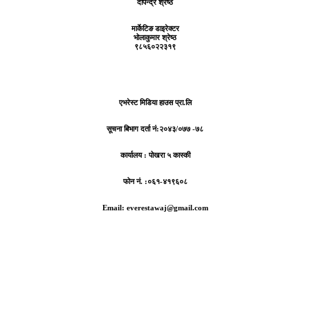
दीपेन्द्र श्रेष्ठ
मार्केटिङ डाइरेक्टर
भोलाकुमार श्रेष्ठ
९८५६०२२३१९
एभरेस्ट मिडिया हाउस प्रा.लि
सूचना बिभाग दर्ता नं:
२०४३/०७७ -७८
कार्यालय :
पोखरा ५ कास्की
फोन नं. :०६१-४१९६०८
Email: everestawaj@gmail.com