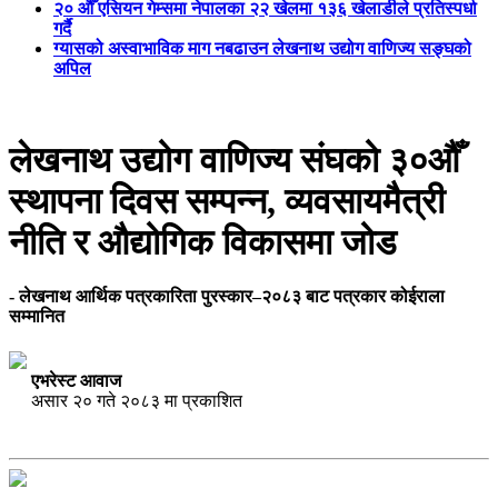
२० औँ एसियन गेम्समा नेपालका २२ खेलमा १३६ खेलाडीले प्रतिस्पर्धा
गर्दै
ग्यासको अस्वाभाविक माग नबढाउन लेखनाथ उद्योग वाणिज्य सङ्घको
अपिल
लेखनाथ उद्योग वाणिज्य संघको ३०औँ
स्थापना दिवस सम्पन्न, व्यवसायमैत्री
नीति र औद्योगिक विकासमा जोड
- लेखनाथ आर्थिक पत्रकारिता पुरस्कार–२०८३ बाट पत्रकार कोईराला
सम्मानित
एभरेस्ट आवाज
असार २० गते २०८३ मा प्रकाशित