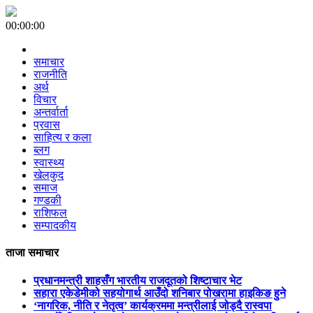
00:00:00
समाचार
राजनीति
अर्थ
विचार
अन्तर्वार्ता
प्रवास
साहित्य र कला
ब्लग
स्वास्थ्य
खेलकुद
समाज
गण्डकी
राशिफल
सम्पादकीय
ताजा समाचार
प्रधानमन्त्री शाहसँग भारतीय राजदूतको शिष्टाचार भेट
सहारा एकेडेमीको सहयोगार्थ आउँदो शनिबार पोखरामा हाइकिङ हुने
‘नागरिक, नीति र नेतृत्व’ कार्यक्रममा मन्त्रीलाई जोड्दै रास्वपा