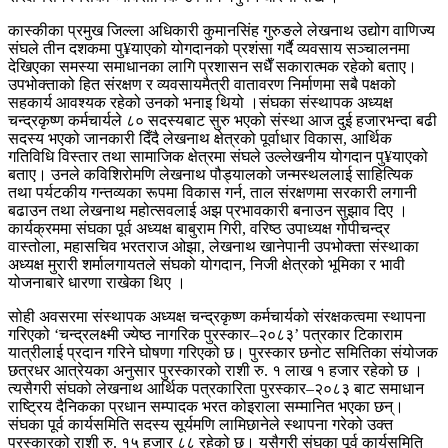
कास्कीका प्रमुख जिल्ला अधिकारी कुमानसिंह गुरुङले लेखनाथ उद्योग वाणिज्य
संघले तीन दशकमा पु¥याएको योगदानको प्रशंसा गर्दै व्यवसाय सञ्चालनमा
देखिएका समस्या समाधानका लागि प्रशासन सधैँ सकारात्मक रहेको बताए।
उपभोक्ताको हित संरक्षण र व्यवसायमैत्री वातावरण निर्माणमा सबै पक्षको
सहकार्य आवश्यक रहेको उनको भनाइ थियो ।संघका संस्थापक अध्यक्ष
चन्द्रकृष्ण कर्मचार्यले ८० सदस्यबाट सुरु भएको संस्था आज दुई हजारभन्दा बढी
सदस्य भएको जानकारी दिँदै लेखनाथ क्षेत्रको पूर्वाधार विकास, आर्थिक
गतिविधि विस्तार तथा सामाजिक क्षेत्रमा संघले उल्लेखनीय योगदान पु¥याएको
बताए। उनले कविशिरोमणि लेखनाथ पौड्यालको जन्मस्थललाई साहित्यिक
तथा पर्यटकीय गन्तव्यका रूपमा विकास गर्न, ताल संरक्षणमा सरकारी लगानी
बढाउन तथा लेखनाथ महोत्सवलाई अझ प्रभावकारी बनाउन सुझाव दिए ।
कार्यक्रममा संघका पूर्व अध्यक्ष बाबुराम गिरी, वरिष्ठ उपाध्यक्ष गोपीचन्द्र
वास्तोला, महासचिव भरतराज ओझा, लेखनाथ खानेपानी उपभोक्ता संस्थाका
अध्यक्ष मुरारी शर्मालगायतले संघको योगदान, निजी क्षेत्रको भूमिका र भावी
योजनाबारे धारणा राखेका थिए ।
सोही अवसरमा संस्थापक अध्यक्ष चन्द्रकृष्ण कर्मचार्यको संरक्षकत्वमा स्थापना
गरिएको ‘चन्द्रलक्ष्मी ज्येष्ठ नागरिक पुरस्कार–२०८३’ पत्रकार टिकाराम
यात्रीलाई प्रदान गरिने घोषणा गरिएको छ। पुरस्कार छनोट समितिका संयोजक
छत्रधर आत्रेयका अनुसार पुरस्कारको राशी रु. १ लाख १ हजार रहेको छ ।
त्यसैगरी संघको लेखनाथ आर्थिक पत्रकारिता पुरस्कार–२०८३ बाट समाधान
राष्ट्रिय दैनिकका प्रधान सम्पादक भरत कोइराला सम्मानित भएका छन्।
संघका पूर्व कार्यसमिति सदस्य सूर्यमणि लामिछानेले स्थापना गरेको उक्त
पुरस्कारको राशी रु. १५ हजार ८८ रहेको छ। यसैगरी संघका पूर्व कार्यसमिति