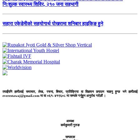
निःशुल्क स्वास्थ्य शिविर, २१० जना सहभागी
सहारा एकेडेमीको सहयोगार्थ पोखरामा शनिबार हाइकिङ हुने
तपाईंपनि हामीलाई समाचार, लेख, रचना, बिचार, प्रतिक्रिया वा विज्ञापन छपाउन चाहनु हुन्छ भने हामीलाई
everestawaj@gmail.com मा वा ०६१–४१९६०८ मा सम्पर्क गर्नुहुन अनुरोध गर्दछौं ।
अध्यक्ष
कर्मकुमारी गुरुङ
सम्पादक