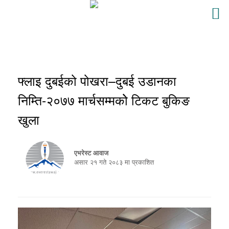
फ्लाइ दुबईको पोखरा–दुबई उडानका
निम्ति-२०७७ मार्चसम्मकोे टिकट बुकिङ
खुला
एभरेस्ट आवाज
असार २१ गते २०८३ मा प्रकाशित