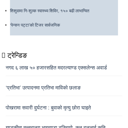
शिशुवामा निःशुल्क स्वास्थ्य शिविर, १५० बढी लाभान्वित
‘पेन्सन पट्टा’को टिजर सार्वजनिक
ट्रेन्डिङ
नगद ६ लाख ५० हजारसहित मदरल्याण्ड एक्सलेन्स अवार्ड
‘प्रतिभा’ उत्पादनमा प्रतिभा माविको छलाङ
पोखरामा सवारी दुर्घटना : बुवाको मृत्यु छोरा घाइते
गण्डकीमा मन्त्रालय भागवण्डा टुङ्गियो, कुन दललाई कति