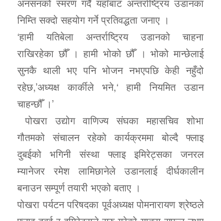
अनसनको स्मरण गर्दै यहाँबाट अन्तर्राष्ट्रिय उडानका
निम्ति सक्दो सहयोग गर्ने प्रतिवद्धता जनाए ।
‘हामी यतिबेला अन्तर्राष्ट्रिय उडानको चाहना
राखिरहेका छौँ । हामी भोको छौँ । भोको मान्छेलाई
सुनकै थाली भए पनि भोजन नभएपछि केही नहुँदो
रहेछ,’अध्यक्ष कार्कीले भने,‘ हामी नियमित उडान
चाहन्छौँ ।’
पोखरा उद्योग वाणिज्य संघका महासचिव शोभा
गौतमको संचालन रहेको कार्यक्रममा बोल्दै फ्लाइ
दुबईको भगिनी संस्था फ्लाइ इमिरेट्सका जनरल
म्यानेजर रमेश लामिछानेले उडानलाई दीर्घकालीन
बनाउन सम्पूर्ण तयारी भएको बताए ।
पोखरा पर्यटन परिषदका पूर्वअध्यक्ष पोमनारायण श्रेष्ठले
फ्लाइ दुबई र इमिरेट्सले सुरु गरेको यात्रा सफल नभए