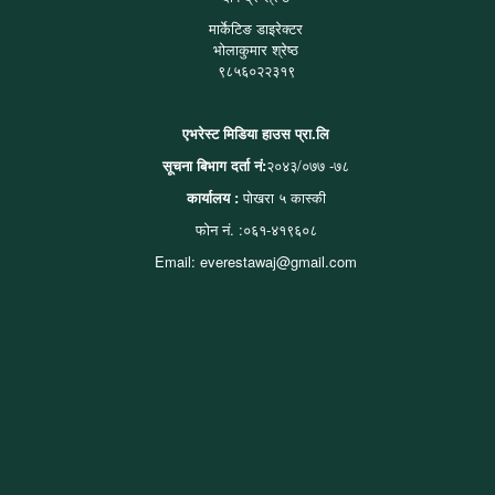
मार्केटिङ डाइरेक्टर
भोलाकुमार श्रेष्ठ
९८५६०२२३१९
एभरेस्ट मिडिया हाउस प्रा.लि
सूचना बिभाग दर्ता नं:
२०४३/०७७ -७८
कार्यालय :
पोखरा ५ कास्की
फोन नं. :०६१-४१९६०८
Email: everestawaj@gmail.com