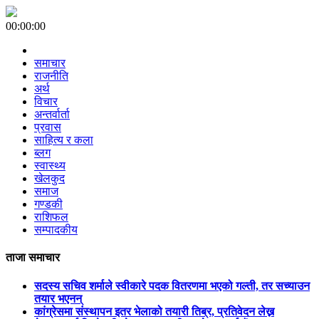
00:00:00
समाचार
राजनीति
अर्थ
विचार
अन्तर्वार्ता
प्रवास
साहित्य र कला
ब्लग
स्वास्थ्य
खेलकुद
समाज
गण्डकी
राशिफल
सम्पादकीय
ताजा समाचार
सदस्य सचिव शर्माले स्वीकारे पदक वितरणमा भएको गल्ती, तर सच्याउन
तयार भएनन्
कांग्रेसमा संस्थापन इतर भेलाको तयारी तिब्र, प्रतिवेदन लेख्न