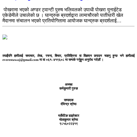
पोखरामा भएको अण्डर ट्वान्टी पुरुष भलिवलको उपाधी पोखरा युनाईटेड
एकेडेमीले उचालेको छ । घान्द्रुक ब्रदर्शद्वारा लामाचौरको पातीघारी खेल
मैदानमा संचालन भएको प्रतियोगितामा आयोजक घान्द्रुक ब्रदर्शलाई…
तपाईंपनि हामीलाई समाचार, लेख, रचना, बिचार, प्रतिक्रिया वा विज्ञापन छपाउन चाहनु हुन्छ भने हामीलाई
everestawaj@gmail.com मा वा ०६१–४१९६०८ मा सम्पर्क गर्नुहुन अनुरोध गर्दछौं ।
अध्यक्ष
कर्मकुमारी गुरुङ
सम्पादक
दीपेन्द्र श्रेष्ठ
मार्केटिङ डाइरेक्टर
भोलाकुमार श्रेष्ठ
९८५६०२२३१९