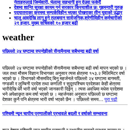
नेताहरुलाई जिम्मेवारी, भेलामा सहभागी हुन देउवा फर्कदैं
देशमा शान्ति सुरक्षा कायम गर्न सरकार क्रियाशील छः गृहमन्त्री गुरुङ
पदयात्राका क्रममा सम्पर्कविहीन भएका पोखराका तीन युवाको उद्धार
चालु आवदेखि लागु हुने तलबमान सार्वजनिक,श्रेणीविहीन कर्मचारीको
२९ हजार, मुख्य सचिवको ९० हजार बढी
weather
पछिल्लो २४ घण्टामा रुपन्देहीको सैनामैनामा सबैभन्दा बढी वर्षा
पछिल्लो २४ घण्टामा रुपन्देहीको सैनामैनामा सबैभन्दा बढी वर्षा मापन भएको छ ।
जल तथा मौसम विज्ञान विभागका अनुसार त्यस क्षेत्रमा १५३.२ मिलिमिटर वर्षा
भएको छ । विभागको मौसमविद् बिनु महर्जनले पछिल्लो २४ घण्टामा बागमती,
गण्डकी र लुम्बिनी प्रदेश तथा कर्णाली र सुदूरपश्चिम प्रदेशका केही क्षेत्रमा
भारीदेखि धेरै भारी वर्षा भएको जानकारी दिईन् । त्यस अवधिमा मधेस प्रदेशमा
भने अपेक्षाकृत कम वर्षा भएको छ । महर्जनका अनुसार पछिल्लो छ घण्टामा
देशका कुनै पनि क्षेत्रमा भारी वर्षा भएको छैन । पछिल्लो समय…
पुरा पढौ
पश्चिमी न्यून चापीय प्रणालीको प्रभावले बदली र वर्षाको सम्भावना