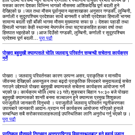
हाल देशमा पश्चिमी न्यून चापीय प्रणाली र स्थानीय वायुको प्रभाव कायम छ ।
यसका कारण देशका विभिन्न भागको मौसममा आंशिकदेखि पूर्ण बदली हुने
देखिएको छ ।जल तथा मौसम पूर्वानुमान महाशाखाका अनुसार गण्डकी, लुम्बिनी,
कर्णाली र सुदूरपश्चिम प्रदेशका साथै बागमती र कोशी प्रदेशका हिमाली भागमा
सामान्य बदली रही बाँकी भागमा मौसम मुख्यतया सफा छ । देशका पहाडी तथा
हिमाली भागका केही स्थानमा मेघगर्जन तथा चट्याङसहित हल्का वर्षा तथा
हिमपात भइरहेको छ ।आज दिउँसो गण्डकी, लुम्बिनी, कर्णाली र सुदूरपश्चिम
प्रदेशमा पूर्ण बदली…
पुरा पढौ
पोखरा बहुमुखी क्याम्पसले भोलि जलवायु परिवर्तन सम्बन्धी सचेतना कार्यक्रम
गर्ने
पोखरा । जलवायु परिवर्तनका कारण उत्पन्न असर, प्राकृतिक र मानवीय
जीवनमा देखिएको असन्तुलन तथा बढ्दो प्राकृतिक विपदबारे समुदायलाई सचेत
गराउने उद्देश्यले पोखरा बहुमुखी क्याम्पसले सचेतना कार्यक्रम आयोजना गर्ने
भएको छ। कार्यक्रम भोलि (माघ २३ गते) शुक्रबार बिहान १०:३० बजे पोखरा
बहुमुखी क्याम्पसको शान्ती बनमा सञ्चालन हुने क्याम्पस प्रमुख शिशुकला
पराजुलीले जानकारी दिनुभयो । पराजुलीले जलवायु परिवर्तन न्यूनीकरणका
उपायबारे जानकारी आदान–प्रदान गर्न कार्यक्रम आयोजना गरिएको हुनाले
सम्बन्धित सबै सरोकारवालाहरूलाई उपस्थितिका लागि अनुरोध गर्नु भएको छ ।
पुरा पढौ
प्रतिकूल मौसमले त्रिभुवन अन्तरराष्ट्रिय विमानस्थलबाट हुने हवाई उडान