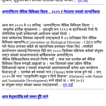
लुम्बिनी, सुदूरपश्चिम र कर्णाली प्रदेशका पहाडी भागका…
पुरा पढौ
अन्तर्राष्ट्रिय जैविक बिबिधता दिवस – २०२५ र नेपालमा यसको सान्दर्भिकता
आज सन् २०२५ मे २२ तारिख, ‘अन्तर्राष्ट्रिय जैविक विविधता दिवस’ ।
सम्पूर्णमा हार्दिक शुभकामना । पृष्ठभूमि सन् १९९२ मा ब्राजिलको रियो दि
जेनेरियोमा पृथ्वी सम्मेलनको आयोजना भएको थियो ।
त्यस सम्मेलनमा विश्वका सहभागी राष्ट्रहरूले मे २२ तारिखका दिन जैविक
विविधता महासन्धि (Convention on Biological Diversity - CBD) पारित
गरी नेपाल लगायत सबैले सो महासन्धिमा हस्ताक्षर गरेका थिए ।त्यसैको
कार्यान्वयन पक्षलाई निरन्तरता दिदै सन् २००० डिसेम्बर महिनामा बसेको संयुक्त
राष्ट्र संघको साधारणसभाले बार्षिकरूपमा अन्तर्राष्ट्रिय
जैविक बिबिधतादिवस मनाउने निर्णय गर्यो । त्यस यता प्रत्येक बर्ष जैविक
बिबिधता दिवस मनाइदै आइएको छ । यस दिवसको मुख्य उद्देश्य जैविक
विविधताको महत्त्व र यसको संरक्षणको आवश्यकताको बारेमा आम जनचेतना
फैलाउनु हो । प्रत्येक बर्ष यसको नारा (Theme) फरक फरक हुने गर्छ । सन्
२०२५ को नारा "प्रकृतिसँग सद्भाव र दिगो विकास" (Harmony with Nature
and Sustainable Development) भन्ने रहेको छ । सन् २०२२
मा संयुक्त राष्ट्र संघका पक्षधर राष्ट्रहरूको…
पुरा पढौ
आज बेलुकादेखि वर्षा मत्थर हुँदै जाने