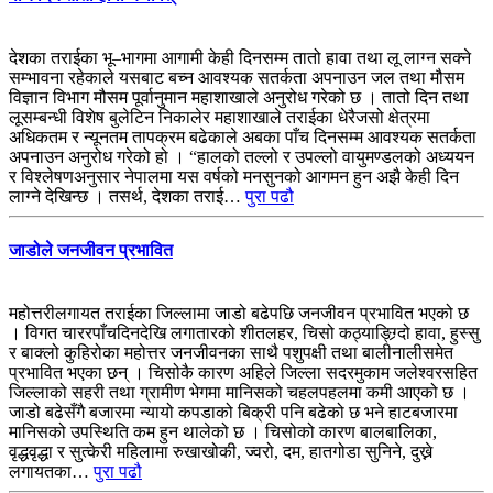
देशका तराईका भू–भागमा आगामी केही दिनसम्म तातो हावा तथा लू लाग्न सक्ने
सम्भावना रहेकाले यसबाट बच्न आवश्यक सतर्कता अपनाउन जल तथा मौसम
विज्ञान विभाग मौसम पूर्वानुमान महाशाखाले अनुरोध गरेको छ । तातो दिन तथा
लूसम्बन्धी विशेष बुलेटिन निकालेर महाशाखाले तराईका धेरैजसो क्षेत्रमा
अधिकतम र न्यूनतम तापक्रम बढेकाले अबका पाँच दिनसम्म आवश्यक सतर्कता
अपनाउन अनुरोध गरेको हो । “हालको तल्लो र उपल्लो वायुमण्डलको अध्ययन
र विश्लेषणअनुसार नेपालमा यस वर्षको मनसुनको आगमन हुन अझै केही दिन
लाग्ने देखिन्छ । तसर्थ, देशका तराई…
पुरा पढौ
जाडोले जनजीवन प्रभावित
महोत्तरीलगायत तराईका जिल्लामा जाडो बढेपछि जनजीवन प्रभावित भएको छ
। विगत चाररपाँचदिनदेखि लगातारको शीतलहर, चिसो कठ्याङ्ग्र्दिो हावा, हुस्सु
र बाक्लो कुहिरोका महोत्तर जनजीवनका साथै पशुपक्षी तथा बालीनालीसमेत
प्रभावित भएका छन् । चिसोकै कारण अहिले जिल्ला सदरमुकाम जलेश्वरसहित
जिल्लाको सहरी तथा ग्रामीण भेगमा मानिसको चहलपहलमा कमी आएको छ ।
जाडो बढेसँगै बजारमा न्यायो कपडाको बिक्री पनि बढेको छ भने हाटबजारमा
मानिसको उपस्थिति कम हुन थालेको छ । चिसोको कारण बालबालिका,
वृद्धवृद्धा र सुत्केरी महिलामा रुखाखोकी, ज्वरो, दम, हातगोडा सुनिने, दुख्ने
लगायतका…
पुरा पढौ