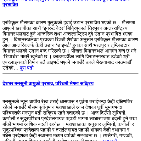
प्रभावित
प्रतिकूल मौसमका कारण मुलुकको हवाई उडान प्रभावित भएको छ । मौसममा
आएको खराबीका साथै ‘इनरुट वेदर’ बिग्रिएकाले त्रिभुवन अन्तरराष्ट्रिय
विमानस्थलबाट हुने आन्तरिक तथा अन्तरराष्ट्रिय दुवै उडान प्रभावित भएका
हुन् । विमानस्थलका प्रवक्ता रिञ्जी शेर्पाका अनुसार प्रतिकूल मौसमका कारण
आज आन्तरिकतर्फ केही उडान ‘डाइभर्ट’ हुनका साथै भरतपुर र तुम्लिङटार
विमानस्थलको उडान बन्द गरिएको छ । पोखरा विमानस्थल आगमन बन्द छ भने
‘डिपार्चर’ मात्रै खुलेको छ । काठमाडौँका लागि विराटनगरबाट उडेको श्री
एयरलाइन्सको विमान उतै डाइभर्ट भएको जनाउँदै उनले भैरहवाबाट काठमाडौँ
उडेको…
पुरा पढौ
देशभर मनसुनी वायुको प्रभाव, पश्चिमी भेगमा सक्रिय
मनसुनको न्यून चापीय रेखा तराई आसपास र पूर्वमा तराईभन्दा केही दक्षिणतिर
रहेको जनाउँदै मौसम पूर्वानुमान महाशाखाले आज देशका पूर्वी भूभागभन्दा
पश्चिमतर्फ मनसुन बढी सक्रिय रहने बताएको छ । आज दिउँसो लुम्बिनी,
कर्णाली र सुदूरपश्चिम प्रदेशलगायत पहाडी भागमा साधारणतया बदली हुने तथा
बाँकी भागमा आंशिक बदली रहनेछ । महाशाखाका अनुसार लुम्बिनी, कर्णाली र
सुदूरपश्चिम प्रदेशका पहाडी र तराईलगायत पहाडी भागका केही स्थानमा र
मधेस प्रदेशका केही स्थानमा मध्यम वर्षाको सम्भावना छ । त्यसैगरी, गण्डकी,