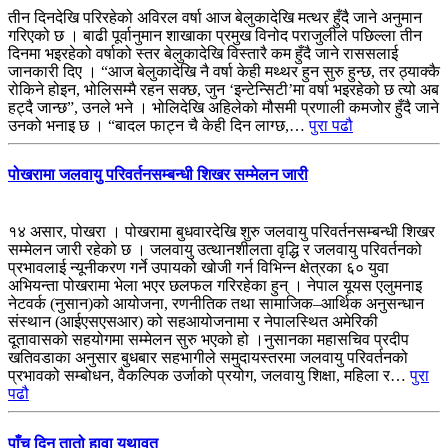
तीन दिनदेखि परिरहेको अविरल वर्षा आज बेलुकादेखि मत्थर हुँदै जाने अनुमान
गरिएको छ । बाढी पूर्वानुमान शाखाका प्रमुख विनोद पराजुलीले पछिल्ला तीन
दिनमा भइरहेको वर्षाको स्तर बेलुकादेखि विस्तारै कम हुँदै जाने राससलाई
जानकारी दिए । “आज बेलुकादेखि नै वर्षा केही मथ्थर हुन सुरु हुन्छ, तर ठ्याक्कै
रोकिने होइन, भोलिसम्मै रहन सक्छ, जुन ‘इन्टेन्सिटी’मा वर्षा भइरहेको छ त्यो अब
हट्दै जान्छ”, उनले भने । भोलिदेखि अहिलेको मौसमी प्रणाली कमजोर हुँदै जाने
उनको भनाइ छ । “बादल फाट्न चै केही दिन लाग्छ,…
पुरा पढौ
पोखरामा जलवायु परिवर्तनसम्बन्धी शिखर सम्मेलन जारी
१४ असार, पोखरा । पोखरामा बुधवारदेखि शुरु जलवायु परिवर्तनसम्बन्धी शिखर
सम्मेलन जारी रहेको छ । जलवायु उत्थानशीलता वृद्धि र जलवायु परिवर्तनको
प्रभावलाई न्यूनीकरण गर्ने उपायको खोजी गर्न विभिन्न क्षेत्रका ६० युवा
अभियन्ता पोखरामा भेला भएर छलफल गरिरहेका हुन् । नेपाल यूयस एलुमनाइ
नेटवर्क (नुसान)को आयोजना, रणनीतिक तथा सामाजिक–आर्थिक अनुसन्धान
संस्थान (आईएसएसआर) को सहआयोजनामा र नेपालस्थित अमेरिकी
दूतावासको सहयोगमा सम्मेलन सुरु भएको हो ।नुसानका महासचिव प्रदीप
खतिवडाका अनुसार बुधबार सहभागीले समुदायस्तरमा जलवायु परिवर्तनको
प्रभावको सम्बोधन, वैकल्पिक उर्जाको प्रयोग, जलवायु शिक्षा, महिला र…
पुरा
पढौ
पाँच दिन तातो हावा यथावत्