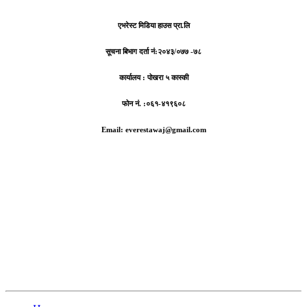
एभरेस्ट मिडिया हाउस प्रा.लि
सूचना बिभाग दर्ता नं:
२०४३/०७७ -७८
कार्यालय :
पोखरा ५ कास्की
फोन नं. :०६१-४१९६०८
Email: everestawaj@gmail.com