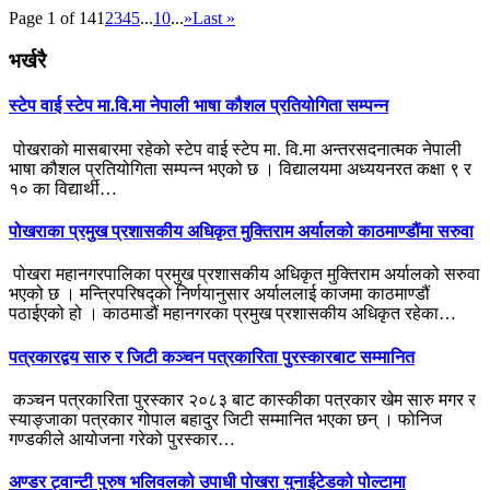
Page 1 of 14
1
2
3
4
5
...
10
...
»
Last »
भर्खरै
स्टेप वाई स्टेप मा.वि.मा नेपाली भाषा कौशल प्रतियोगिता सम्पन्न
पोखराको मासबारमा रहेको स्टेप वाई स्टेप मा. वि.मा अन्तरसदनात्मक नेपाली
भाषा कौशल प्रतियोगिता सम्पन्न भएको छ । विद्यालयमा अध्ययनरत कक्षा ९ र
१० का विद्यार्थी…
पोखराका प्रमुख प्रशासकीय अधिकृत मुक्तिराम अर्यालको काठमाण्डौंमा सरुवा
पोखरा महानगरपालिका प्रमुख प्रशासकीय अधिकृत मुक्तिराम अर्यालको सरुवा
भएको छ । मन्त्रिपरिषद्को निर्णयानुसार अर्याललाई काजमा काठमाण्डौं
पठाईएको हो । काठमाडौं महानगरका प्रमुख प्रशासकीय अधिकृत रहेका…
पत्रकारद्वय सारु र जिटी कञ्चन पत्रकारिता पुरस्कारबाट सम्मानित
कञ्चन पत्रकारिता पुरस्कार २०८३ बाट कास्कीका पत्रकार खेम सारु मगर र
स्याङ्जाका पत्रकार गोपाल बहादुर जिटी सम्मानित भएका छन् । फोनिज
गण्डकीले आयोजना गरेको पुरस्कार…
अण्डर ट्वान्टी पुरुष भलिवलको उपाधी पोखरा युनाईटेडको पोल्टामा