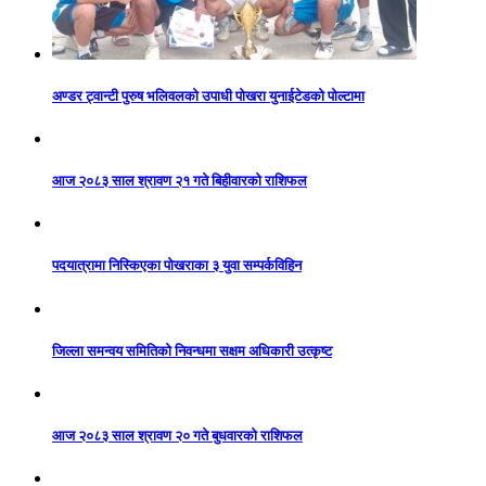
अण्डर ट्वान्टी पुरुष भलिवलको उपाधी पोखरा युनाईटेडको पोल्टामा
आज २०८३ साल श्रावण २१ गते बिहीवारको राशिफल
पदयात्रामा निस्किएका पोखराका ३ युवा सम्पर्कविहिन
जिल्ला समन्वय समितिको निवन्धमा सक्षम अधिकारी उत्कृष्ट
आज २०८३ साल श्रावण २० गते बुधवारको राशिफल