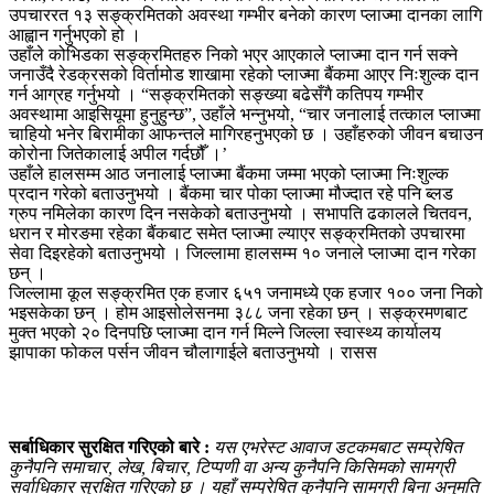
उपचाररत १३ सङ्क्रमितको अवस्था गम्भीर बनेको कारण प्लाज्मा दानका लागि
आह्वान गर्नुभएको हो ।
उहाँले कोभिडका सङ्क्रमितहरु निको भएर आएकाले प्लाज्मा दान गर्न सक्ने
जनाउँदै रेडक्रसको विर्तामोड शाखामा रहेको प्लाज्मा बैंकमा आएर निःशुल्क दान
गर्न आग्रह गर्नुभयो । “सङ्क्रमितको सङ्ख्या बढेसँगै कतिपय गम्भीर
अवस्थामा आइसियूमा हुनुहुन्छ”, उहाँले भन्नुभयो, “चार जनालाई तत्काल प्लाज्मा
चाहियो भनेर बिरामीका आफन्तले मागिरहनुभएको छ । उहाँहरुको जीवन बचाउन
कोरोना जितेकालाई अपील गर्दछौँ ।’
उहाँले हालसम्म आठ जनालाई प्लाज्मा बैंकमा जम्मा भएको प्लाज्मा निःशुल्क
प्रदान गरेको बताउनुभयो । बैंकमा चार पोका प्लाज्मा मौज्दात रहे पनि ब्लड
ग्रुप नमिलेका कारण दिन नसकेको बताउनुभयो । सभापति ढकालले चितवन,
धरान र मोरङमा रहेका बैंकबाट समेत प्लाज्मा ल्याएर सङ्क्रमितको उपचारमा
सेवा दिइरहेको बताउनुभयो । जिल्लामा हालसम्म १० जनाले प्लाज्मा दान गरेका
छन् ।
जिल्लामा कूल सङ्क्रमित एक हजार ६५१ जनामध्ये एक हजार १०० जना निको
भइसकेका छन् । होम आइसोलेसनमा ३८८ जना रहेका छन् । सङ्क्रमणबाट
मुक्त भएको २० दिनपछि प्लाज्मा दान गर्न मिल्ने जिल्ला स्वास्थ्य कार्यालय
झापाका फोकल पर्सन जीवन चौलागाईले बताउनुभयो । रासस
सर्बाधिकार सुरक्षित गरिएको बारे :
यस एभरेस्ट आवाज डटकमबाट सम्प्रेषित
कुनैपनि समाचार, लेख, बिचार, टिप्पणी वा अन्य कुनैपनि किसिमको सामग्री
सर्वाधिकार सुरक्षित गरिएको छ । यहाँ सम्प्रेषित कुनैपनि सामग्री बिना अनुमति