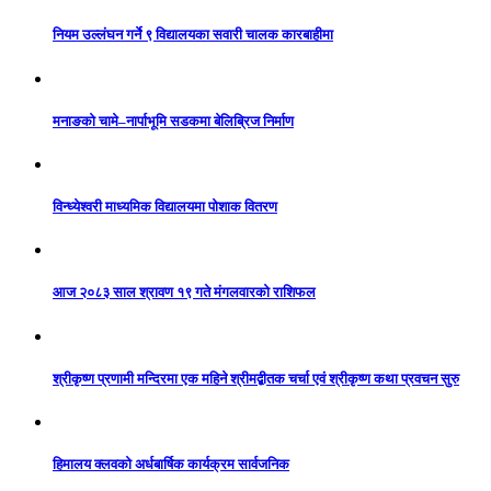
नियम उल्लंघन गर्ने ९ विद्यालयका सवारी चालक कारबाहीमा
मनाङको चामे–नार्पाभूमि सडकमा बेलिब्रिज निर्माण
विन्ध्येश्वरी माध्यमिक विद्यालयमा पोशाक वितरण
आज २०८३ साल श्रावण १९ गते मंगलवारको राशिफल
श्रीकृष्ण प्रणामी मन्दिरमा एक महिने श्रीमद्बीतक चर्चा एवं श्रीकृष्ण कथा प्रवचन सुरु
हिमालय क्लवको अर्धबार्षिक कार्यक्रम सार्वजनिक