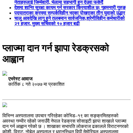
नेताहरुलाई जिम्मेवारी, भेलामा सहभागी हुन देउवा फर्कदैं
देशमा शान्ति सुरक्षा कायम गर्न सरकार क्रियाशील छः गृहमन्त्री गुरुङ
पदयात्राका क्रममा सम्पर्कविहीन भएका पोखराका तीन युवाको उद्धार
चालु आवदेखि लागु हुने तलबमान सार्वजनिक,श्रेणीविहीन कर्मचारीको
२९ हजार, मुख्य सचिवको ९० हजार बढी
प्लाज्मा दान गर्न झापा रेडक्रसको
आह्वान
एभरेस्ट आवाज
कार्तिक ८ गते २०७७ मा प्रकाशित
विभिन्न अस्पतालमा उपचार गरिरहेका कोभिड–१९ का सङ्क्रमितहरुको
अवस्था गम्भीर रहेको जनाउँदै नेपाल रेडक्रस सोसाइटी झापा शाखाले प्लाज्मा
दान गर्न आह्वान गरेको छ । शाखाका सभापति लोकराज ढकालले विराटनगरको
कोशी, विराट, नोबेल अस्पताल र धरानस्थित विपी मेमोरियल अस्पतालमा