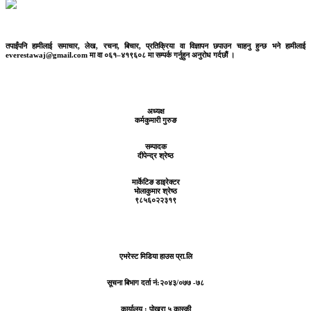
तपाईंपनि हामीलाई समाचार, लेख, रचना, बिचार, प्रतिक्रिया वा विज्ञापन छपाउन चाहनु हुन्छ भने हामीलाई
everestawaj@gmail.com मा वा ०६१–४१९६०८ मा सम्पर्क गर्नुहुन अनुरोध गर्दछौं ।
अध्यक्ष
कर्मकुमारी गुरुङ
सम्पादक
दीपेन्द्र श्रेष्ठ
मार्केटिङ डाइरेक्टर
भोलाकुमार श्रेष्ठ
९८५६०२२३१९
एभरेस्ट मिडिया हाउस प्रा.लि
सूचना बिभाग दर्ता नं:
२०४३/०७७ -७८
कार्यालय :
पोखरा ५ कास्की