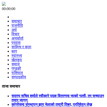
00:00:00
समाचार
राजनीति
अर्थ
विचार
अन्तर्वार्ता
प्रवास
साहित्य र कला
ब्लग
स्वास्थ्य
खेलकुद
समाज
गण्डकी
राशिफल
सम्पादकीय
ताजा समाचार
सदस्य सचिव शर्माले स्वीकारे पदक वितरणमा भएको गल्ती, तर सच्याउन
तयार भएनन्
कांग्रेसमा संस्थापन इतर भेलाको तयारी तिब्र, प्रतिवेदन लेख्न