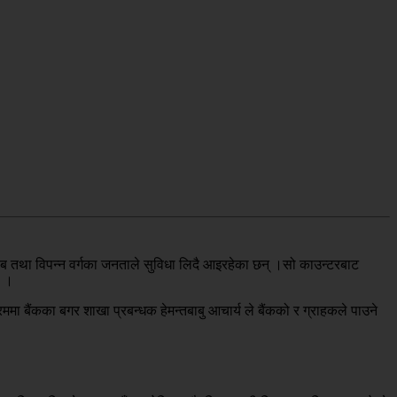
ब तथा विपन्न वर्गका जनताले सुविधा लिदै आइरहेका छन् ।सो काउन्टरबाट
ो ।
ममा बैंकका बगर शाखा प्रबन्धक हेमन्तबाबु आचार्य ले बैंकको र ग्राहकले पाउने