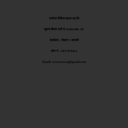
एभरेस्ट मिडिया हाउस प्रा.लि
सूचना बिभाग दर्ता नं:
२०४३/०७७ -७८
कार्यालय :
पोखरा ५ कास्की
फोन नं. :०६१-४१९६०८
Email: everestawaj@gmail.com