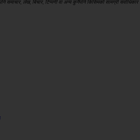
 समाचार, लेख, बिचार, टिप्पणी वा अन्य कुनैपनि किसिमको सामग्री सर्वाधिकार सु
न