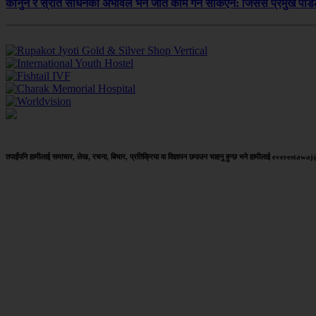
कानुन र स्रोत साधनको अभावले भने जति काम गर्न सकिएन: जिसस प्रमुख पौड
तपाईंपनि हामीलाई समाचार, लेख, रचना, बिचार, प्रतिक्रिया वा विज्ञापन छपाउन चाहनु हुन्छ भने हामीलाई everestaw