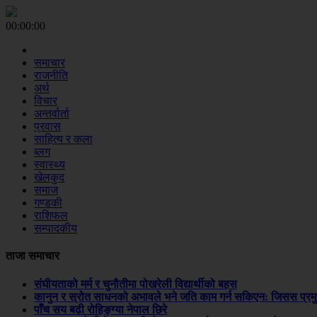
00:00:00
समाचार
राजनीति
अर्थ
विचार
अन्तर्वार्ता
प्रवास
साहित्य र कला
ब्लग
स्वास्थ्य
खेलकुद
समाज
गण्डकी
राशिफल
सम्पादकीय
ताजा समाचार
संघीयताको मर्म र चुनौतीमा पोखरेली विद्यार्थीको बहस
कानुन र स्रोत साधनको अभावले भने जति काम गर्न सकिएन: जिसस प्रम
पाँच सय बढी रोहिङ्ग्या नेपाल छिरे