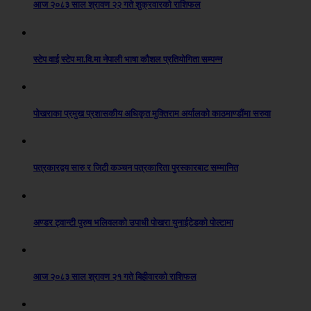
आज २०८३ साल श्रावण २२ गते शुक्रवारको राशिफल
स्टेप वाई स्टेप मा.वि.मा नेपाली भाषा कौशल प्रतियोगिता सम्पन्न
पोखराका प्रमुख प्रशासकीय अधिकृत मुक्तिराम अर्यालको काठमाण्डौंमा सरुवा
पत्रकारद्वय सारु र जिटी कञ्चन पत्रकारिता पुरस्कारबाट सम्मानित
अण्डर ट्वान्टी पुरुष भलिवलको उपाधी पोखरा युनाईटेडको पोल्टामा
आज २०८३ साल श्रावण २१ गते बिहीवारको राशिफल