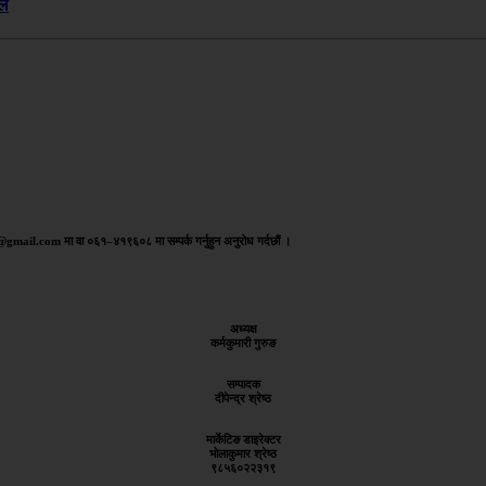
ेल
aj@gmail.com मा वा ०६१–४१९६०८ मा सम्पर्क गर्नुहुन अनुरोध गर्दछौं ।
अध्यक्ष
कर्मकुमारी गुरुङ
सम्पादक
दीपेन्द्र श्रेष्ठ
मार्केटिङ डाइरेक्टर
भोलाकुमार श्रेष्ठ
९८५६०२२३१९