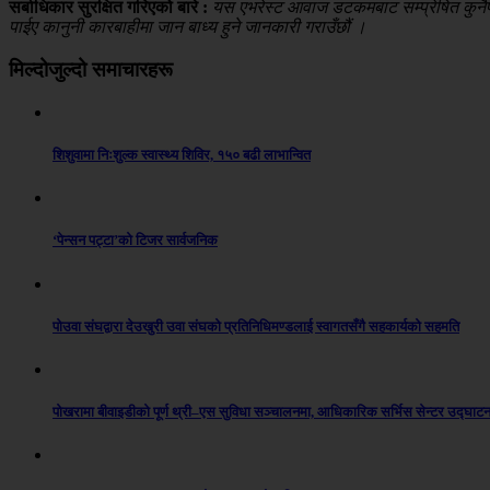
सर्बाधिकार सुरक्षित गरिएको बारे :
यस एभरेस्ट आवाज डटकमबाट सम्प्रेषित कुनैपनि
पाईए कानुनी कारबाहीमा जान बाध्य हुने जानकारी गराउँछौं ।
मिल्दोजुल्दो समाचारहरू
शिशुवामा निःशुल्क स्वास्थ्य शिविर, १५० बढी लाभान्वित
‘पेन्सन पट्टा’को टिजर सार्वजनिक
पोउवा संघद्वारा देउखुरी उवा संघको प्रतिनिधिमण्डलाई स्वागतसँगै सहकार्यको सहमति
पोखरामा बीवाइडीको पूर्ण थ्री–एस सुविधा सञ्चालनमा, आधिकारिक सर्भिस सेन्टर उद्घाट