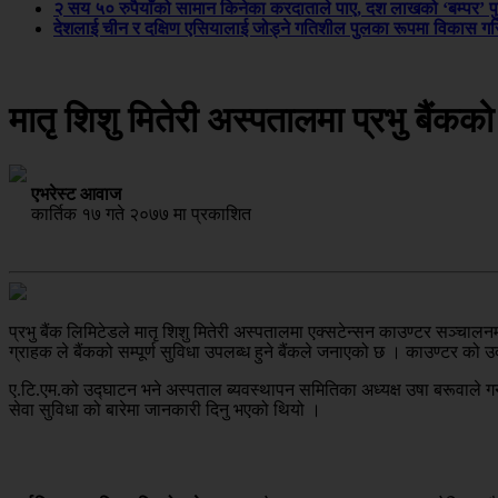
२ सय ५० रुपैयाँको सामान किनेका करदाताले पाए, दश लाखको ‘बम्पर’ प
देशलाई चीन र दक्षिण एसियालाई जोड्ने गतिशील पुलका रूपमा विकास गरिन
मातृ शिशु मितेरी अस्पतालमा प्रभु बैंक
एभरेस्ट आवाज
कार्तिक १७ गते २०७७ मा प्रकाशित
प्रभु बैंक लिमिटेडले मातृ शिशु मितेरी अस्पतालमा एक्सटेन्सन काउण्टर सञ्
ग्राहक ले बैंकको सम्पूर्ण सुविधा उपलब्ध हुने बैंकले जनाएको छ । काउण्टर को उद
ए.टि.एम.को उद्‍घाटन भने अस्पताल ब्यवस्थापन समितिका अध्यक्ष उषा बरूवाले गर्
सेवा सुविधा को बारेमा जानकारी दिनु भएको थियो ।