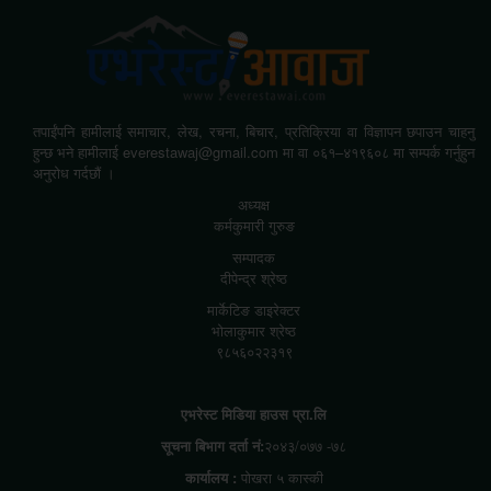
तपाईंपनि हामीलाई समाचार, लेख, रचना, बिचार, प्रतिक्रिया वा विज्ञापन छपाउन चाहनु
हुन्छ भने हामीलाई everestawaj@gmail.com मा वा ०६१–४१९६०८ मा सम्पर्क गर्नुहुन
अनुरोध गर्दछौं ।
अध्यक्ष
कर्मकुमारी गुरुङ
सम्पादक
दीपेन्द्र श्रेष्ठ
मार्केटिङ डाइरेक्टर
भोलाकुमार श्रेष्ठ
९८५६०२२३१९
एभरेस्ट मिडिया हाउस प्रा.लि
सूचना बिभाग दर्ता नं:
२०४३/०७७ -७८
कार्यालय :
पोखरा ५ कास्की