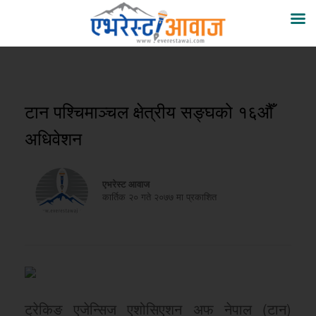
टान पश्चिमाञ्चल क्षेत्रीय सङ्घको १६औँ
अधिवेशन
एभरेस्ट आवाज
कार्तिक २० गते २०७७ मा प्रकाशित
ट्रेकिङ एजेन्सिज एशोसिएशन अफ नेपाल (टान)