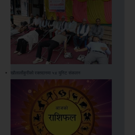
खौलालाँकुरीको रक्तदानमा ५४ युनिट संकलन