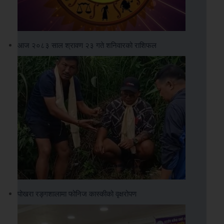
आज २०८३ साल श्रावण २३ गते शनिवारको राशिफल
पोखरा रङ्गशालामा फोनिज कास्कीको वृक्षरोपण