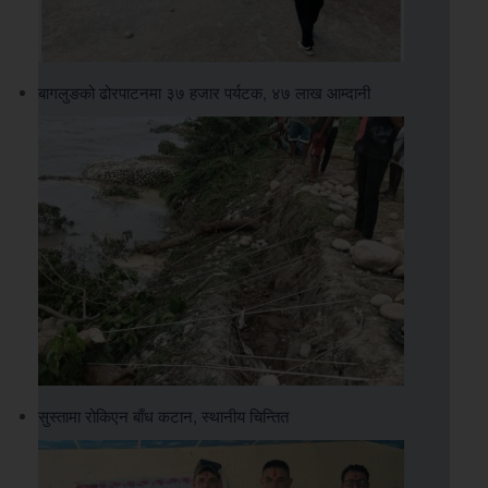
बागलुङको ढोरपाटनमा ३७ हजार पर्यटक, ४७ लाख आम्दानी
सुस्तामा रोकिएन बाँध कटान, स्थानीय चिन्तित