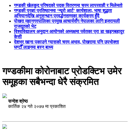
गण्डकी खेलकुद परिषदको पदक वितरणमा चरम लापरवाही र मिलेमतो
गण्डकी प्रज्ञा प्रतिष्ठानमा ‘न्यूरो आर्ट’ कार्यशाला, भाषा शुद्धता
अभियानदेखि अनुसन्धान प्रवर्द्धनसम्मका कार्यक्रम हुँदै
पोखरा महानगरपालिका प्रमुख आचार्यसँग नेपालका लागि इजरायली
राजदूतको भेट
विश्वविद्यालय अनुदान आयोगको अध्यक्षमा पर्वतका प्रा डा खड्गबहादुर
केसी
देशभर खाना पकाउने ग्यासको चरम अभाव, पोखरामा पनि उपभोक्ता
घण्टौँ लाइनमा बस्न बाध्य
गण्डकीमा कोरोनाबाट प्रोडक्टिभ उमेर
समूहका सबैभन्दा धेरै संक्रमित
सन्देश श्रेष्ठ
कार्तिक २४ गते २०७७ मा प्रकाशित