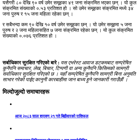
यसैगरी ८० देखि ९० वर्ष उमेर समूहका ४९ जना संक्रमित भएका छन् । यो कुल
संक्रमित संख्याको ०.५३ प्रतिशत हो । सो उमेर समूहका संक्रमित मध्ये ३४
जना पुरुष र १५ जना महिला रहेका छन् ।
र सबैभन्दा कम ९० देखि १० वर्ष उमेर समूहका छन् । यो उमेर समूहमा ५ जना
पुरुष र २ जना महिलासहित ७ जना संक्रमित रहेका छन् । यो कुल संक्रमित
संख्याको ०.०७६ प्रतिशत हो ।
सर्बाधिकार सुरक्षित गरिएको बारे :
यस एभरेस्ट आवाज डटकमबाट सम्प्रेषित
कुनैपनि समाचार, लेख, बिचार, टिप्पणी वा अन्य कुनैपनि किसिमको सामग्री
सर्वाधिकार सुरक्षित गरिएको छ । यहाँ सम्प्रेषित कुनैपनि सामग्री बिना अनुमति
साभार गरेको पाईए कानुनी कारबाहीमा जान बाध्य हुने जानकारी गराउँछौं ।
मिल्दोजुल्दो समाचारहरू
आज २०८३ साल श्रावण २१ गते बिहीवारको राशिफल