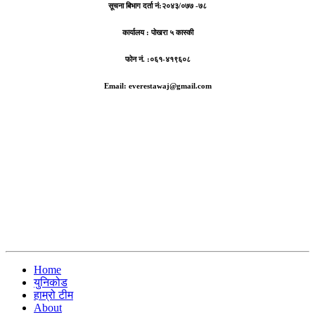
सूचना बिभाग दर्ता नं:
२०४३/०७७ -७८
कार्यालय :
पोखरा ५ कास्की
फोन नं. :०६१-४१९६०८
Email: everestawaj@gmail.com
Home
युनिकोड
हाम्रो टीम
About