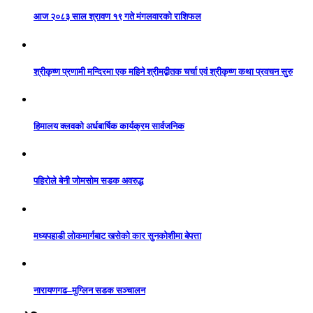
आज २०८३ साल श्रावण १९ गते मंगलवारको राशिफल
श्रीकृष्ण प्रणामी मन्दिरमा एक महिने श्रीमद्बीतक चर्चा एवं श्रीकृष्ण कथा प्रवचन सुरु
हिमालय क्लवको अर्धबार्षिक कार्यक्रम सार्वजनिक
पहिरोले बेनी जोमसोम सडक अवरुद्ध
मध्यपहाडी लोकमार्गबाट खसेको कार सुनकोशीमा बेपत्ता
नारायणगढ–मुग्लिन सडक सञ्चालन