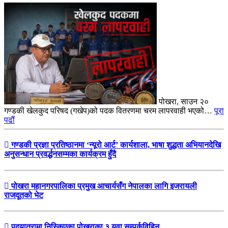
पोखरा, साउन २०
गण्डकी खेलकुद परिषद (गखेप)को पदक वितरणमा चरम लापरवाही भएको…
पूरा
पढौं
गण्डकी प्रज्ञा प्रतिष्ठानमा ‘न्यूरो आर्ट’ कार्यशाला, भाषा शुद्धता अभियानदेखि
अनुसन्धान प्रवर्द्धनसम्मका कार्यक्रम हुँदै
पोखरा महानगरपालिका प्रमुख आचार्यसँग नेपालका लागि इजरायली
राजदूतको भेट
पदयात्रामा निस्किएका पोखराका ३ युवा सम्पर्कविहिन