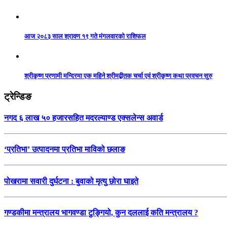
आज २०८३ साल श्रावण १९ गते मंगलवारको राशिफल
श्रीकृष्ण प्रणामी मन्दिरमा एक महिने श्रीमद्बीतक चर्चा एवं श्रीकृष्ण कथा प्रवचन सुरु
ट्रेन्डिङ
नगद ६ लाख ५० हजारसहित मदरल्याण्ड एक्सलेन्स अवार्ड
‘प्रतिभा’ उत्पादनमा प्रतिभा माविको छलाङ
पोखरामा सवारी दुर्घटना : बुवाको मृत्यु छोरा घाइते
गण्डकीमा मन्त्रालय भागवण्डा टुङ्गियो, कुन दललाई कति मन्त्रालय ?