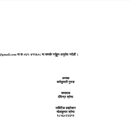
aj@gmail.com मा वा ०६१–४१९६०८ मा सम्पर्क गर्नुहुन अनुरोध गर्दछौं ।
अध्यक्ष
कर्मकुमारी गुरुङ
सम्पादक
दीपेन्द्र श्रेष्ठ
मार्केटिङ डाइरेक्टर
भोलाकुमार श्रेष्ठ
९८५६०२२३१९