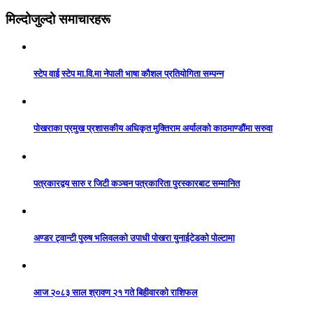
मिल्दोजुल्दो समाचारहरू
स्टेप वाई स्टेप मा.वि.मा नेपाली भाषा कौशल प्रतियोगिता सम्पन्न
पोखराका प्रमुख प्रशासकीय अधिकृत मुक्तिराम अर्यालको काठमाण्डौंमा सरुवा
पत्रकारद्वय सारु र जिटी कञ्चन पत्रकारिता पुरस्कारबाट सम्मानित
अण्डर ट्वान्टी पुरुष भलिवलको उपाधी पोखरा युनाईटेडको पोल्टामा
आज २०८३ साल श्रावण २१ गते बिहीवारको राशिफल