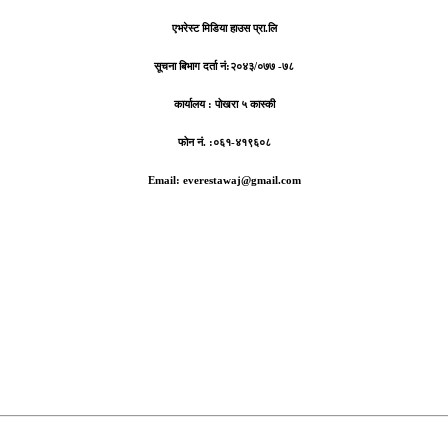
एभरेस्ट मिडिया हाउस प्रा.लि
सूचना बिभाग दर्ता नं:
२०४३/०७७ -७८
कार्यालय :
पोखरा ५ कास्की
फोन नं. :०६१-४१९६०८
Email: everestawaj@gmail.com