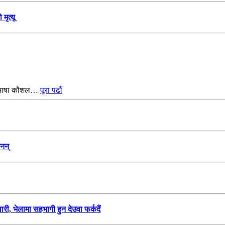
मृत्यू
ली भाषा कौशल…
पूरा पढौं
नन्
ारी, भेलामा सहभागी हुन देउवा फर्कदैं