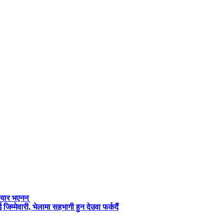
तयार भएनन्
जिम्मेवारी, भेलामा सहभागी हुन देउवा फर्कदैं