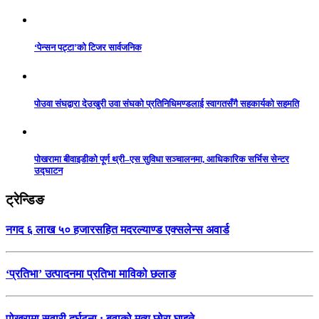
‘पेन्सन पट्टा’को टिजर सार्वजनिक
पोउवा संघद्वारा देउखुरी उवा संघको प्रतिनिधिमण्डलाई स्वागतसँगै सहकार्यको सहमति
पोखरामा बीवाइडीको पूर्ण थ्री–एस सुविधा सञ्चालनमा, आधिकारिक सर्भिस सेन्टर
उद्घाटन
ट्रेन्डिङ
नगद ६ लाख ५० हजारसहित मदरल्याण्ड एक्सलेन्स अवार्ड
‘प्रतिभा’ उत्पादनमा प्रतिभा माविको छलाङ
पोखरामा सवारी दुर्घटना : बुवाको मृत्यु छोरा घाइते