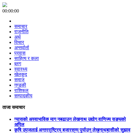
00:00:00
समाचार
राजनीति
अर्थ
विचार
अन्तर्वार्ता
प्रवास
साहित्य र कला
ब्लग
स्वास्थ्य
खेलकुद
समाज
गण्डकी
राशिफल
सम्पादकीय
ताजा समाचार
ग्यासको अस्वाभाविक माग नबढाउन लेखनाथ उद्योग वाणिज्य सङ्घको
अपिल
कृषि उपजलाई अन्तरराष्ट्रिय बजारसम्म पुर्याउन लेखनाथबासीको सुझाव