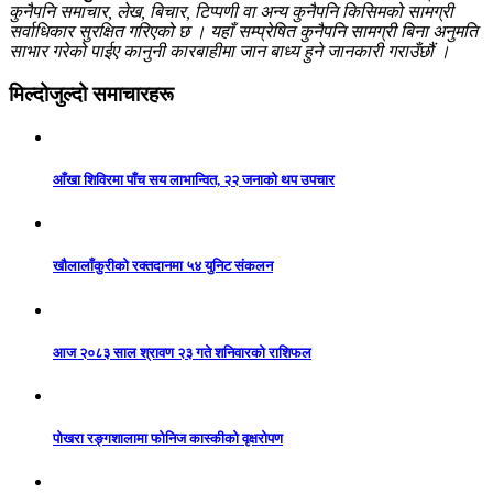
कुनैपनि समाचार, लेख, बिचार, टिप्पणी वा अन्य कुनैपनि किसिमको सामग्री
सर्वाधिकार सुरक्षित गरिएको छ । यहाँ सम्प्रेषित कुनैपनि सामग्री बिना अनुमति
साभार गरेको पाईए कानुनी कारबाहीमा जान बाध्य हुने जानकारी गराउँछौं ।
मिल्दोजुल्दो समाचारहरू
आँखा शिविरमा पाँच सय लाभान्वित, २२ जनाको थप उपचार
खौलालाँकुरीको रक्तदानमा ५४ युनिट संकलन
आज २०८३ साल श्रावण २३ गते शनिवारको राशिफल
पोखरा रङ्गशालामा फोनिज कास्कीको वृक्षरोपण