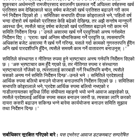
शुक्रबार अर्थमन्त्री रामजीप्रसाद बरालसँग छलफल गर्दै अघिल्ला वर्षहरुमा खर्च
प्रतिशत कम देखिएकाले चालु वर्षमा बजेटको खर्च प्रतिशत बढाउने गरी काम
गर्न निर्देशन दिएको हो । समितिका सभापति दीपक कोइरालाले भने,‘पहिलो वर्ष
भन्दा दोश्रो वर्ष खर्चको प्रतिशत केहि बढेको देखिन्छ, तर अझै सन्तोष मान्नुपर्ने
अवस्था छैन, त्यसैले चालु वर्षमा बजेटको खर्च प्रतिशत बढाउने गरी काम गर्न
समिति निर्देशन दिन्छ ।’ उनले असारमा खर्च गर्ने प्रवृत्तिको अन्त्य गर्नसमेत
निर्देशन दिए । ‘प्रायः खर्च अन्तिम चौमासिकमा गर्ने प्रवृत्ति छ, त्यसमापनि
अधिकांश बजेट असारमा नै खर्च गर्ने गरिन्छ, यसले गर्दा कामको गुणस्तरपनि हुँदैन
अनि खर्च पारदर्शीपनि हुँदैन, त्यसैले समयमै काम गर्ने वातावरण बनाउनुस् ।’
समितिले संस्थागत र नीतिगत रुपमा हुने भ्रष्टाचार अन्त्य गर्नपनि निर्देशन दिएको
छ । ‘अरु भ्रष्टाचार कम हुँदै गएको छ, तर नीतिगत रुपमा र संस्थागत
भ्रष्टाचारले गाँजेको छ, त्यस्तालाई कारबाही गर्ने स्थितिपनि बन्दैन, त्यसैले
यसको अन्त्य गर्न समिति निर्देशन दिन्छ’–उनले भने । समितिले प्रदेशलाई
आर्थिक रुपमा बलियो बनाउने योजना बनाउनपनि निर्देशन दिएको छ । समितिका
सभापति कोइरालाले भने,‘प्रदेश आर्थिक रुपमा बलियो नभएको र
गाडीलगायतका सुविधा लिँदा संघीयता महङ्गो भयो भन्ने आवाज आइरहेको छ,
त्यसैले प्रदेशलाई आर्थिक रुपमा सबल बनाउन जरुरी छ, त्यसका लागि करको
दायरा कसरी बढाउन सकिन्छ भन्ने बारेमा कार्ययोजना बनाउन समिति सुझाव
तथा निर्देशन दिन्छ ।’
सर्बाधिकार सुरक्षित गरिएको बारे :
यस एभरेस्ट आवाज डटकमबाट सम्प्रेषित