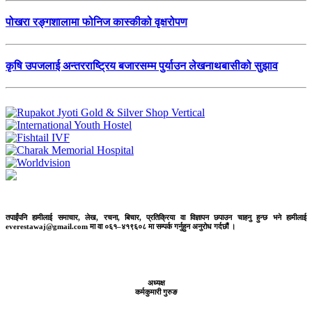
पोखरा रङ्गशालामा फोनिज कास्कीको वृक्षरोपण
कृषि उपजलाई अन्तरराष्ट्रिय बजारसम्म पुर्याउन लेखनाथबासीको सुझाव
तपाईंपनि हामीलाई समाचार, लेख, रचना, बिचार, प्रतिक्रिया वा विज्ञापन छपाउन चाहनु हुन्छ भने हामीलाई
everestawaj@gmail.com मा वा ०६१–४१९६०८ मा सम्पर्क गर्नुहुन अनुरोध गर्दछौं ।
अध्यक्ष
कर्मकुमारी गुरुङ