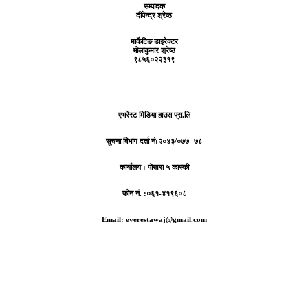
सम्पादक
दीपेन्द्र श्रेष्ठ
मार्केटिङ डाइरेक्टर
भोलाकुमार श्रेष्ठ
९८५६०२२३१९
एभरेस्ट मिडिया हाउस प्रा.लि
सूचना बिभाग दर्ता नं:
२०४३/०७७ -७८
कार्यालय :
पोखरा ५ कास्की
फोन नं. :०६१-४१९६०८
Email: everestawaj@gmail.com