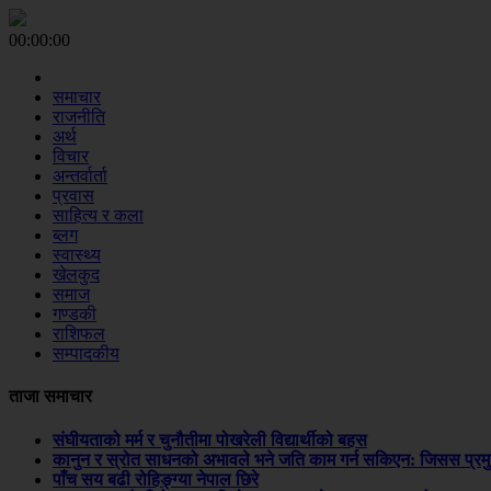
00:00:00
समाचार
राजनीति
अर्थ
विचार
अन्तर्वार्ता
प्रवास
साहित्य र कला
ब्लग
स्वास्थ्य
खेलकुद
समाज
गण्डकी
राशिफल
सम्पादकीय
ताजा समाचार
संघीयताको मर्म र चुनौतीमा पोखरेली विद्यार्थीको बहस
कानुन र स्रोत साधनको अभावले भने जति काम गर्न सकिएन: जिसस प्रम
पाँच सय बढी रोहिङ्ग्या नेपाल छिरे