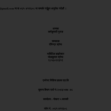
aj@gmail.com मा वा ०६१–४१९६०८ मा सम्पर्क गर्नुहुन अनुरोध गर्दछौं ।
अध्यक्ष
कर्मकुमारी गुरुङ
सम्पादक
दीपेन्द्र श्रेष्ठ
मार्केटिङ डाइरेक्टर
भोलाकुमार श्रेष्ठ
९८५६०२२३१९
एभरेस्ट मिडिया हाउस प्रा.लि
सूचना बिभाग दर्ता नं:
२०४३/०७७ -७८
कार्यालय :
पोखरा ५ कास्की
फोन नं. :०६१-४१९६०८