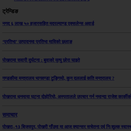
ट्रेन्डिङ
नगद ६ लाख ५० हजारसहित मदरल्याण्ड एक्सलेन्स अवार्ड
‘प्रतिभा’ उत्पादनमा प्रतिभा माविको छलाङ
पोखरामा सवारी दुर्घटना : बुवाको मृत्यु छोरा घाइते
गण्डकीमा मन्त्रालय भागवण्डा टुङ्गियो, कुन दललाई कति मन्त्रालय ?
पोखरामा धनमाया घट्ना दोहोरियो, अस्पतालले उपचार गर्न नमान्दा राजेश कार्कीको 
समाचार
पोखरा–१३ बिजयपुर, पोखरी गाँउमा मा आज क्यान्सर सचेतना एवं निःशुल्क स्वास्थ्