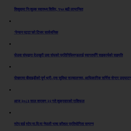
शिशुवामा निःशुल्क स्वास्थ्य शिविर, १५० बढी लाभान्वित
‘पेन्सन पट्टा’को टिजर सार्वजनिक
पोउवा संघद्वारा देउखुरी उवा संघको प्रतिनिधिमण्डलाई स्वागतसँगै सहकार्यको सहमति
पोखरामा बीवाइडीको पूर्ण थ्री–एस सुविधा सञ्चालनमा, आधिकारिक सर्भिस सेन्टर उद्घाट
आज २०८३ साल श्रावण २२ गते शुक्रवारको राशिफल
स्टेप वाई स्टेप मा.वि.मा नेपाली भाषा कौशल प्रतियोगिता सम्पन्न