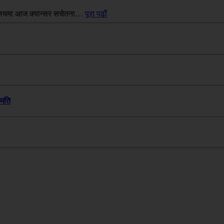
यालयमा आज क्यान्सर सचेतना…
पूरा पढौं
हमति