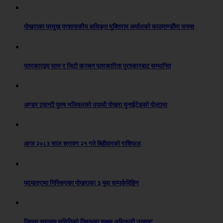
पोखराका प्रमुख प्रशासकीय अधिकृत मुक्तिराम अर्यालको काठमाण्डौंमा सरुवा
पत्रकारद्वय सारु र जिटी कञ्चन पत्रकारिता पुरस्कारबाट सम्मानित
अण्डर ट्वान्टी पुरुष भलिवलको उपाधी पोखरा युनाईटेडको पोल्टामा
आज २०८३ साल श्रावण २१ गते बिहीवारको राशिफल
पदयात्रामा निस्किएका पोखराका ३ युवा सम्पर्कविहिन
जिल्ला समन्वय समितिको निवन्धमा सक्षम अधिकारी उत्कृष्ट