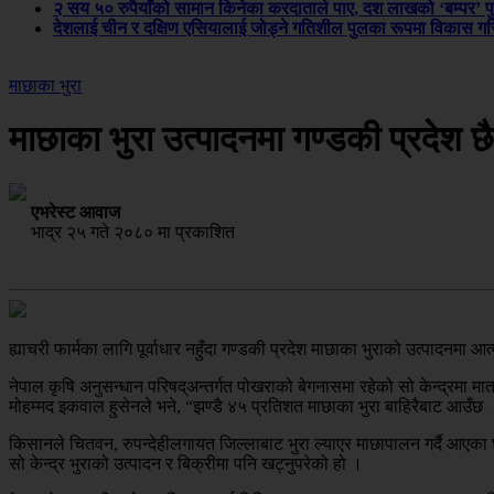
२ सय ५० रुपैयाँको सामान किनेका करदाताले पाए, दश लाखको ‘बम्पर’ प
देशलाई चीन र दक्षिण एसियालाई जोड्ने गतिशील पुलका रूपमा विकास गरिन
माछाका भुरा
माछाका भुरा उत्पादनमा गण्डकी प्रदेश छ
एभरेस्ट आवाज
भाद्र २५ गते २०८० मा प्रकाशित
ह्याचरी फार्मका लागि पूर्वाधार नहुँदा गण्डकी प्रदेश माछाका भुराको उत्पादनमा आ
नेपाल कृषि अनुसन्धान परिषद्अन्तर्गत पोखराको बेगनासमा रहेको सो केन्द्रमा मात्
मोहम्मद इकवाल हुसेनले भने, “झण्डै ४५ प्रतिशत माछाका भुरा बाहिरैबाट आउँछ 
किसानले चितवन, रुपन्देहीलगायत जिल्लाबाट भुरा ल्याएर माछापालन गर्दै आएका छन
सो केन्द्र भुराको उत्पादन र बिक्रीमा पनि खट्नुपरेको हो ।