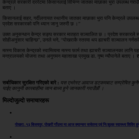
केन्द्रले सरकारी दररेटमा किसानलाई विभिन्न जातका माछाका भुरा उपलब्ध गराउँ
बताए ।
किसानलाई सहर, गर्दीलगायत स्थानीय जातका माछाका भुरा पनि केन्द्रले उपलब्ध 
प्रदेश सरकारको पनि ध्यान जानु जरुरी छ ।”
उक्त अनुसन्धान केन्द्र सङ्घ सरकार मातहत सञ्चालित छ । प्रदेश सरकारले स्याङ्
सोहीअनुसार चाहिन्छ”, उनले भने, “पोखराकै स्तरमा थप ह्याचरी सञ्चालन गर्नस
मत्स्य विकास केन्द्रको स्वामित्वमा मत्स्य फार्म तथा ह्याचरी सञ्चालनका ल
मन्त्रालयको योजना तथा अनुगमन महाशाखा प्रमुख डा. गृष्म न्यौपानेले बताए ।
र
सर्बाधिकार सुरक्षित गरिएको बारे :
यस एभरेस्ट आवाज डटकमबाट सम्प्रेषित कुनैपनि
पाईए कानुनी कारबाहीमा जान बाध्य हुने जानकारी गराउँछौं ।
मिल्दोजुल्दो समाचारहरू
पोखरा–१३ बिजयपुर, पोखरी गाँउमा मा आज क्यान्सर सचेतना एवं निःशुल्क स्वास्थ्य शिविर हुन