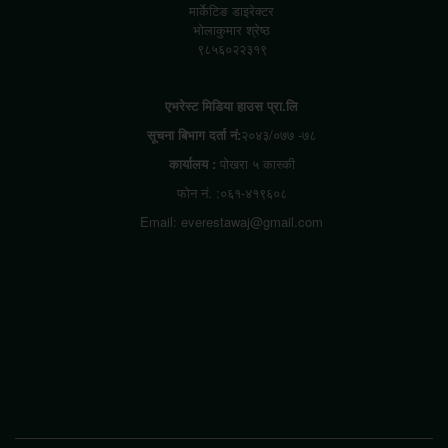
मार्केटिङ डाइरेक्टर
भोलाकुमार श्रेष्ठ
९८५६०२२३१९
एभरेस्ट मिडिया हाउस प्रा.लि
सूचना बिभाग दर्ता नं:
२०४३/०७७ -७८
कार्यालय :
पोखरा ५ कास्की
फोन नं. :०६१-४१९६०८
Email: everestawaj@gmail.com