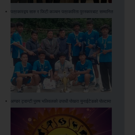
पत्रकारद्वय सारु र जिटी कञ्चन पत्रकारिता पुरस्कारबाट सम्मानित
अण्डर ट्वान्टी पुरुष भलिवलको उपाधी पोखरा युनाईटेडको पोल्टामा