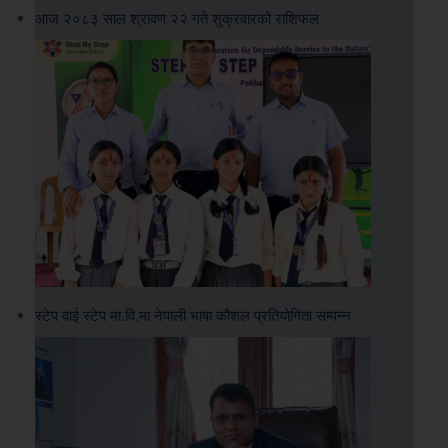
आज २०८३ साल श्रावण २२ गते शुक्रवारको राशिफल
स्टेप वाई स्टेप मा.वि.मा नेपाली भाषा कौशल प्रतियोगिता सम्पन्न