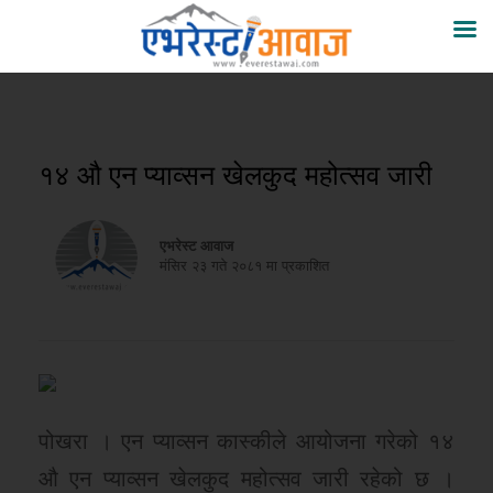
१४ औ एन प्याव्सन खेलकुद महोत्सव जारी
एभरेस्ट आवाज
मंसिर २३ गते २०८१ मा प्रकाशित
पोखरा । एन प्याव्सन कास्कीले आयोजना गरेको १४
औ एन प्याव्सन खेलकुद महोत्सव जारी रहेको छ ।