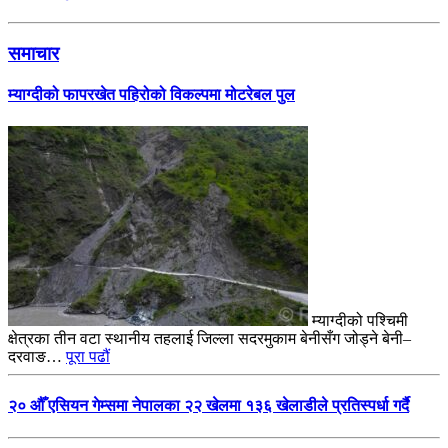
समाचार
म्याग्दीको फापरखेत पहिरोको विकल्पमा मोटरेबल पुल
म्याग्दीको पश्चिमी
क्षेत्रका तीन वटा स्थानीय तहलाई जिल्ला सदरमुकाम बेनीसँग जोड्ने बेनी–
दरवाङ…
पूरा पढौं
२० औँ एसियन गेम्समा नेपालका २२ खेलमा १३६ खेलाडीले प्रतिस्पर्धा गर्दै