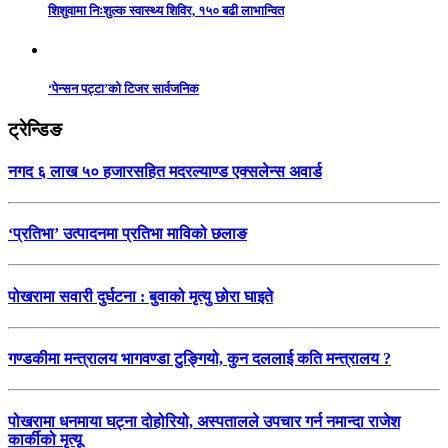
शिशुवामा निःशुल्क स्वास्थ्य शिविर, १५० बढी लाभान्वित
‘पेन्सन पट्टा’को टिजर सार्वजनिक
ट्रेन्डिङ
नगद ६ लाख ५० हजारसहित मदरल्याण्ड एक्सलेन्स अवार्ड
‘प्रतिभा’ उत्पादनमा प्रतिभा माविको छलाङ
पोखरामा सवारी दुर्घटना : बुवाको मृत्यु छोरा घाइते
गण्डकीमा मन्त्रालय भागवण्डा टुङ्गियो, कुन दललाई कति मन्त्रालय ?
पोखरामा धनमाया घट्ना दोहोरियो, अस्पतालले उपचार गर्न नमान्दा राजेश
कार्कीको मृत्यू