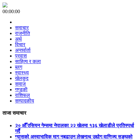
00:00:00
समाचार
राजनीति
अर्थ
विचार
अन्तर्वार्ता
प्रवास
साहित्य र कला
ब्लग
स्वास्थ्य
खेलकुद
समाज
गण्डकी
राशिफल
सम्पादकीय
ताजा समाचार
२० औँ एसियन गेम्समा नेपालका २२ खेलमा १३६ खेलाडीले प्रतिस्पर्धा
गर्दै
ग्यासको अस्वाभाविक माग नबढाउन लेखनाथ उद्योग वाणिज्य सङ्घको