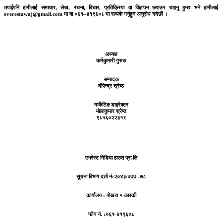
तपाईंपनि हामीलाई समाचार, लेख, रचना, बिचार, प्रतिक्रिया वा विज्ञापन छपाउन चाहनु हुन्छ भने हामीलाई
everestawaj@gmail.com मा वा ०६१–४१९६०८ मा सम्पर्क गर्नुहुन अनुरोध गर्दछौं ।
अध्यक्ष
कर्मकुमारी गुरुङ
सम्पादक
दीपेन्द्र श्रेष्ठ
मार्केटिङ डाइरेक्टर
भोलाकुमार श्रेष्ठ
९८५६०२२३१९
एभरेस्ट मिडिया हाउस प्रा.लि
सूचना बिभाग दर्ता नं:
२०४३/०७७ -७८
कार्यालय :
पोखरा ५ कास्की
फोन नं. :०६१-४१९६०८