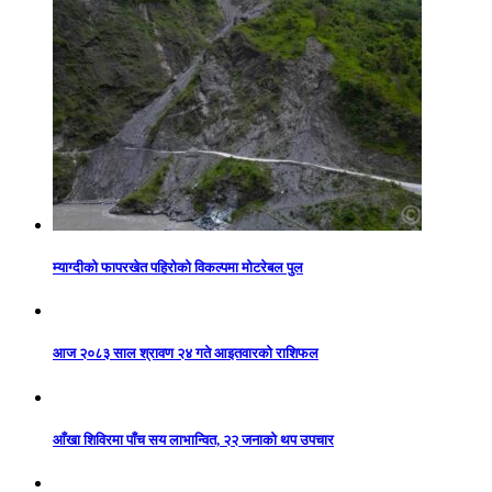
म्याग्दीको फापरखेत पहिरोको विकल्पमा मोटरेबल पुल
आज २०८३ साल श्रावण २४ गते आइतवारको राशिफल
आँखा शिविरमा पाँच सय लाभान्वित, २२ जनाको थप उपचार