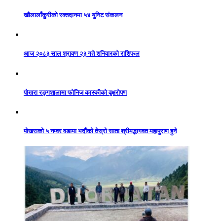
खौलालाँकुरीको रक्तदानमा ५४ युनिट संकलन
आज २०८३ साल श्रावण २३ गते शनिवारको राशिफल
पोखरा रङ्गशालामा फोनिज कास्कीको वृक्षरोपण
पोखराको ५ नम्वर वडामा भदौंको तेस्रो साता श्रीमद्भागवत महापुराण हुने