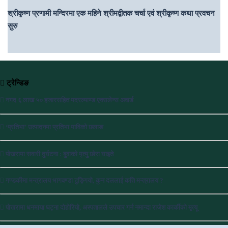
श्रीकृष्ण प्रणामी मन्दिरमा एक महिने श्रीमद्बीतक चर्चा एवं श्रीकृष्ण कथा प्रवचन
सुरु
ट्रेन्डिङ
नगद ६ लाख ५० हजारसहित मदरल्याण्ड एक्सलेन्स अवार्ड
‘प्रतिभा’ उत्पादनमा प्रतिभा माविको छलाङ
पोखरामा सवारी दुर्घटना : बुवाको मृत्यु छोरा घाइते
गण्डकीमा मन्त्रालय भागवण्डा टुङ्गियो, कुन दललाई कति मन्त्रालय ?
पोखरामा धनमाया घट्ना दोहोरियो, अस्पतालले उपचार गर्न नमान्दा राजेश कार्कीको मृत्यू