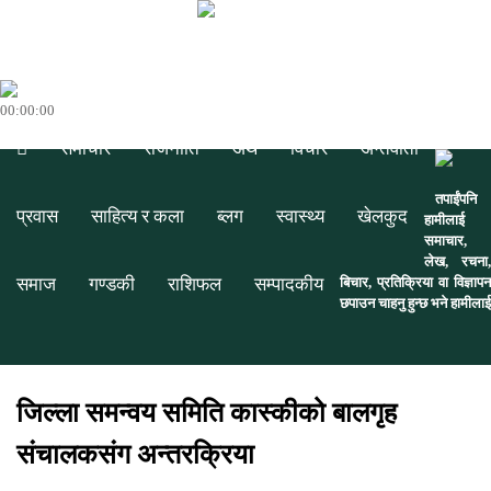
00:00:00
समाचार
राजनीति
अर्थ
विचार
अन्तर्वार्ता
तपाईंपनि
प्रवास
साहित्य र कला
ब्लग
स्वास्थ्य
खेलकुद
हामीलाई
समाचार,
लेख, रचना,
समाज
गण्डकी
राशिफल
सम्पादकीय
बिचार, प्रतिक्रिया वा विज्ञापन
छपाउन चाहनु हुन्छ भने हामीलाई
जिल्ला समन्वय समिति कास्कीको बालगृह
संचालकसंग अन्तरक्रिया