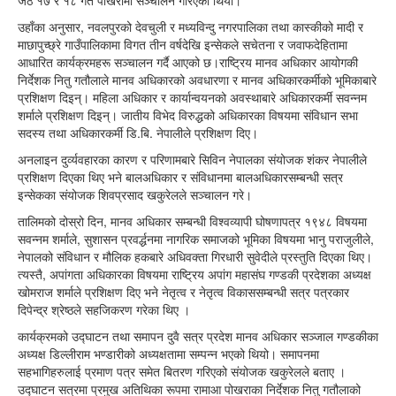
जेठ १७ र १८ गते पोखरामा सञ्चालन गरिएको थियो।
उहाँका अनुसार, नवलपुरको देवचुली र मध्यविन्दु नगरपालिका तथा कास्कीको मादी र
माछापुच्छ्रे गाउँपालिकामा विगत तीन वर्षदेखि इन्सेकले सचेतना र जवाफदेहितामा
आधारित कार्यक्रमहरू सञ्चालन गर्दै आएको छ।राष्ट्रिय मानव अधिकार आयोगकी
निर्देशक नितु गतौलाले मानव अधिकारको अवधारणा र मानव अधिकारकर्मीको भूमिकाबारे
प्रशिक्षण दिइन्। महिला अधिकार र कार्यान्वयनको अवस्थाबारे अधिकारकर्मी सवन्नम
शर्माले प्रशिक्षण दिइन्। जातीय विभेद विरुद्धको अधिकारका विषयमा संविधान सभा
सदस्य तथा अधिकारकर्मी डि.बि. नेपालीले प्रशिक्षण दिए।
अनलाइन दुर्व्यवहारका कारण र परिणामबारे सिविन नेपालका संयोजक शंकर नेपालीले
प्रशिक्षण दिएका थिए भने बालअधिकार र संविधानमा बालअधिकारसम्बन्धी सत्र
इन्सेकका संयोजक शिवप्रसाद खकुरेलले सञ्चालन गरे।
तालिमको दोस्रो दिन, मानव अधिकार सम्बन्धी विश्वव्यापी घोषणापत्र १९४८ विषयमा
सवन्नम शर्माले, सुशासन प्रवर्द्धनमा नागरिक समाजको भूमिका विषयमा भानु पराजुलीले,
नेपालको संविधान र मौलिक हकबारे अधिवक्ता गिरधारी सुवेदीले प्रस्तुति दिएका थिए।
त्यस्तै, अपांगता अधिकारका विषयमा राष्ट्रिय अपांग महासंघ गण्डकी प्रदेशका अध्यक्ष
खोमराज शर्माले प्रशिक्षण दिए भने नेतृत्व र नेतृत्व विकाससम्बन्धी सत्र पत्रकार
दिपेन्द्र श्रेष्ठले सहजिकरण गरेका थिए ।
कार्यक्रमको उद्घाटन तथा समापन दुवै सत्र प्रदेश मानव अधिकार सञ्जाल गण्डकीका
अध्यक्ष डिल्लीराम भण्डारीको अध्यक्षतामा सम्पन्न भएको थियो। समापनमा
सहभागिहरुलाई प्रमाण पत्र समेत बितरण गरिएको संयोजक खकुरेलले बताए ।
उद्घाटन सत्रमा प्रमुख अतिथिका रूपमा रामाआ पोखराका निर्देशक नितु गतौलाको