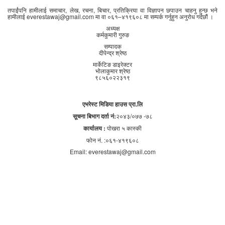
तपाईंपनि हामीलाई समाचार, लेख, रचना, बिचार, प्रतिक्रिया वा विज्ञापन छपाउन चाहनु हुन्छ भने
हामीलाई everestawaj@gmail.com मा वा ०६१–४१९६०८ मा सम्पर्क गर्नुहुन अनुरोध गर्दछौं ।
अध्यक्ष
कर्मकुमारी गुरुङ
सम्पादक
दीपेन्द्र श्रेष्ठ
मार्केटिङ डाइरेक्टर
भोलाकुमार श्रेष्ठ
९८५६०२२३१९
एभरेस्ट मिडिया हाउस प्रा.लि
सूचना बिभाग दर्ता नं:
२०४३/०७७ -७८
कार्यालय :
पोखरा ५ कास्की
फोन नं. :०६१-४१९६०८
Email: everestawaj@gmail.com