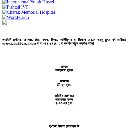
तपाईंपनि हामीलाई समाचार, लेख, रचना, बिचार, प्रतिक्रिया वा विज्ञापन छपाउन चाहनु हुन्छ भने हामीलाई
everestawaj@gmail.com मा वा ०६१–४१९६०८ मा सम्पर्क गर्नुहुन अनुरोध गर्दछौं ।
अध्यक्ष
कर्मकुमारी गुरुङ
सम्पादक
दीपेन्द्र श्रेष्ठ
मार्केटिङ डाइरेक्टर
भोलाकुमार श्रेष्ठ
९८५६०२२३१९
एभरेस्ट मिडिया हाउस प्रा.लि