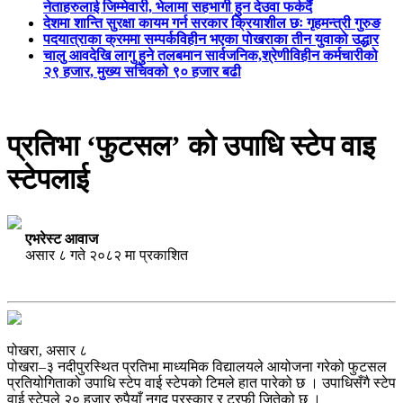
नेताहरुलाई जिम्मेवारी, भेलामा सहभागी हुन देउवा फर्कदैं
देशमा शान्ति सुरक्षा कायम गर्न सरकार क्रियाशील छः गृहमन्त्री गुरुङ
पदयात्राका क्रममा सम्पर्कविहीन भएका पोखराका तीन युवाको उद्धार
चालु आवदेखि लागु हुने तलबमान सार्वजनिक,श्रेणीविहीन कर्मचारीको
२९ हजार, मुख्य सचिवको ९० हजार बढी
प्रतिभा ‘फुटसल’ को उपाधि स्टेप वाइ
स्टेपलाई
एभरेस्ट आवाज
असार ८ गते २०८२ मा प्रकाशित
पोखरा, असार ८
पोखरा–३ नदीपुरस्थित प्रतिभा माध्यमिक विद्यालयले आयोजना गरेको फुटसल
प्रतियोगिताको उपाधि स्टेप वाई स्टेपको टिमले हात पारेको छ । उपाधिसँगै स्टेप
वाई स्टेपले २० हजार रुपैयाँ नगद पुरस्कार र ट्रफी जितेको छ ।