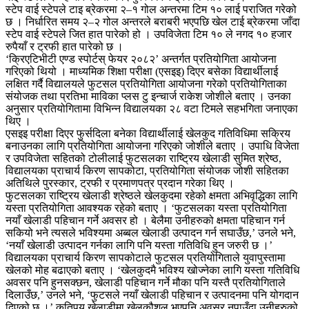
स्टेप वाई स्टेपले टाइ ब्रेकरमा २–१ गोल अन्तरमा टिम १० लाई पराजित गरेको
छ । निर्धारित समय २–२ गोल अन्तरले बराबरी भएपछि खेल टाई ब्रेकरमा जाँदा
स्टेप वाई स्टेपले जित हात पारेको हो । उपविजेता टिम १० ले नगद १० हजार
रुपैयाँ र ट्रफी हात पारेको छ ।
‘क्रिएटिभीटी एण्ड स्पोर्टस् फेयर २०८२’ अन्तर्गत प्रतियोगिता आयोजना
गरिएको थियो । माध्यमिक शिक्षा परीक्षा (एसइइ) दिएर बसेका विद्यार्थीलाई
लक्षित गर्दै विद्यालयले फुटसल प्रतियोगिता आयोजना गरेको प्रतियोगिताका
संयोजक तथा प्रतिभा माविका प्लस टु इन्चार्ज राकेश जोशीले बताए । उनका
अनुसार प्रतियोगितामा विभिन्न विद्यालयका २८ वटा टिमले सहभगिता जनाएका
थिए ।
एसइइ परीक्षा दिएर फुर्सदिला बनेका विद्यार्थीलाई खेलकुद गतिविधिमा सक्रिय
बनाउनका लागि प्रतियोगिता आयोजना गरिएको जोशीले बताए । उपाधि विजेता
र उपविजेता सहितको टोलीलाई फुटसलका राष्ट्रिय खेलाडी सुमित श्रेष्ठ,
विद्यालयका प्राचार्य किरण सापकोटा, प्रतियोगिता संयोजक जोशी सहितका
अतिथिले पुरस्कार, ट्रफी र प्रमाणपत्र प्रदान गरेका थिए ।
फुटसलका राष्ट्रिय खेलाडी श्रेष्ठले खेलकुदमा रहेको क्षमता अभिवृद्धिका लागि
यस्ता प्रतियोगिता आवश्यक रहेको बताए । ‘फुटसलका यस्ता प्रतियोगिता
नयाँ खेलाडी पहिचान गर्ने अवसर हो । बेलैमा उनीहरुको क्षमता पहिचान गर्न
सकियो भने त्यसले भविश्यमा अब्बल खेलाडी उत्पादन गर्न सघाउँछ,’ उनले भने,
‘नयाँ खेलाडी उत्पादन गर्नका लागि पनि यस्ता गतिविधि हुन जरुरी छ ।’
विद्यालयका प्राचार्य किरण सापकोटाले फुटसल प्रतियोगिताले युवापुस्तामा
खेलको मोह बढाएको बताए । ‘खेलकुदमै भविश्य खोज्नेका लागि यस्ता गतिविधि
अवसर पनि हुनसक्छन, खेलाडी पहिचान गर्ने मौका पनि यस्तै प्रतियोगिताले
दिलाउँछ,’ उनले भने, ‘फुटसले नयाँ खेलाडी पहिचान र उत्पादनमा पनि योगदान
दिएको छ ।’ कतिपय खेलाडीमा खेलकौशल भएपनि अवसर नपाउँदा उनीहरुको