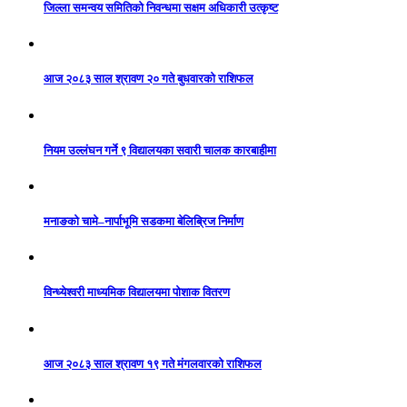
जिल्ला समन्वय समितिको निवन्धमा सक्षम अधिकारी उत्कृष्ट
आज २०८३ साल श्रावण २० गते बुधवारको राशिफल
नियम उल्लंघन गर्ने ९ विद्यालयका सवारी चालक कारबाहीमा
मनाङको चामे–नार्पाभूमि सडकमा बेलिब्रिज निर्माण
विन्ध्येश्वरी माध्यमिक विद्यालयमा पोशाक वितरण
आज २०८३ साल श्रावण १९ गते मंगलवारको राशिफल