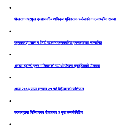
पोखराका प्रमुख प्रशासकीय अधिकृत मुक्तिराम अर्यालको काठमाण्डौंमा सरुवा
पत्रकारद्वय सारु र जिटी कञ्चन पत्रकारिता पुरस्कारबाट सम्मानित
अण्डर ट्वान्टी पुरुष भलिवलको उपाधी पोखरा युनाईटेडको पोल्टामा
आज २०८३ साल श्रावण २१ गते बिहीवारको राशिफल
पदयात्रामा निस्किएका पोखराका ३ युवा सम्पर्कविहिन