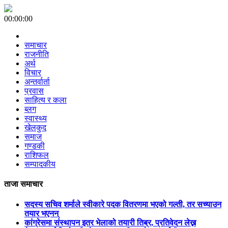
00:00:00
समाचार
राजनीति
अर्थ
विचार
अन्तर्वार्ता
प्रवास
साहित्य र कला
ब्लग
स्वास्थ्य
खेलकुद
समाज
गण्डकी
राशिफल
सम्पादकीय
ताजा समाचार
सदस्य सचिव शर्माले स्वीकारे पदक वितरणमा भएको गल्ती, तर सच्याउन
तयार भएनन्
कांग्रेसमा संस्थापन इतर भेलाको तयारी तिब्र, प्रतिवेदन लेख्न