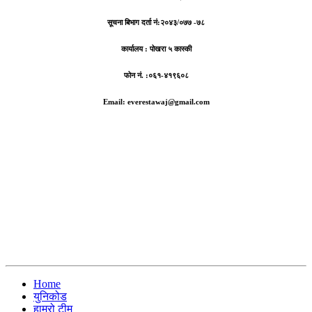
सूचना बिभाग दर्ता नं:
२०४३/०७७ -७८
कार्यालय :
पोखरा ५ कास्की
फोन नं. :०६१-४१९६०८
Email: everestawaj@gmail.com
Home
युनिकोड
हाम्रो टीम