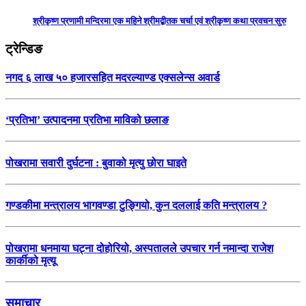
श्रीकृष्ण प्रणामी मन्दिरमा एक महिने श्रीमद्बीतक चर्चा एवं श्रीकृष्ण कथा प्रवचन सुरु
ट्रेन्डिङ
नगद ६ लाख ५० हजारसहित मदरल्याण्ड एक्सलेन्स अवार्ड
‘प्रतिभा’ उत्पादनमा प्रतिभा माविको छलाङ
पोखरामा सवारी दुर्घटना : बुवाको मृत्यु छोरा घाइते
गण्डकीमा मन्त्रालय भागवण्डा टुङ्गियो, कुन दललाई कति मन्त्रालय ?
पोखरामा धनमाया घट्ना दोहोरियो, अस्पतालले उपचार गर्न नमान्दा राजेश
कार्कीको मृत्यू
समाचार