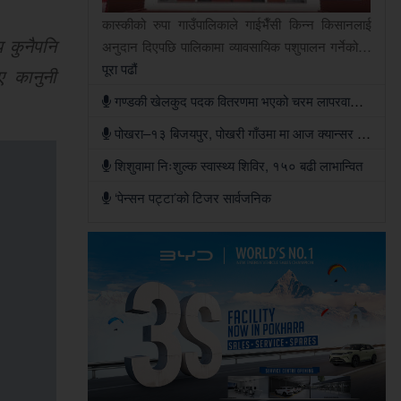
कास्कीको रुपा गाउँपालिकाले गाईभैँसी किन्न किसानलाई
 कुनैपनि
अनुदान दिएपछि पालिकामा व्यावसायिक पशुपालन गर्नेको…
पूरा पढौं
ए कानुनी
गण्डकी खेलकुद पदक वितरणमा भएको चरम लापरवाही र मिलेमतोको छानबिन गर्न खेलकुद पत्रकार मञ्च गण्डकीको आग्रह
पोखरा–१३ बिजयपुर, पोखरी गाँउमा मा आज क्यान्सर सचेतना एवं निःशुल्क स्वास्थ्य शिविर हुने
शिशुवामा निःशुल्क स्वास्थ्य शिविर, १५० बढी लाभान्वित
‘पेन्सन पट्टा’को टिजर सार्वजनिक