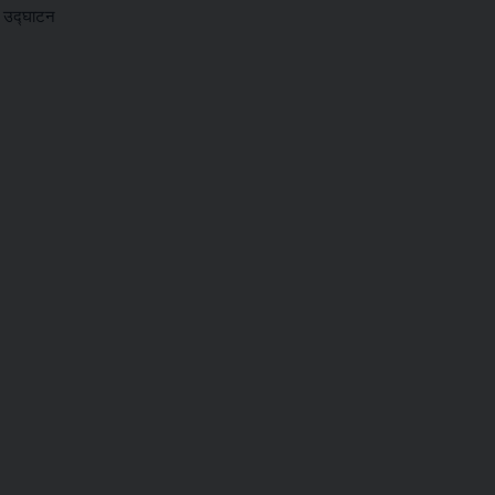
र उद्घाटन