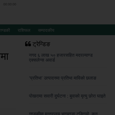
00:00:00
गण्डकी
राशिफल
सम्पादकीय
ट्रेन्डिङ
ामा
नगद ६ लाख ५० हजारसहित मदरल्याण्ड
एक्सलेन्स अवार्ड
‘प्रतिभा’ उत्पादनमा प्रतिभा माविको छलाङ
पोखरामा सवारी दुर्घटना : बुवाको मृत्यु छोरा घाइते
गण्डकीमा मन्त्रालय भागवण्डा टुङ्गियो, कुन