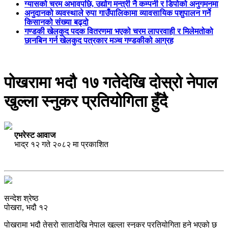
ग्यासको चरम अभावपछि, उद्योग मन्त्री नै कम्पनी र डिपोको अनुगमनमा
अनुदानको व्यवस्थाले रुपा गाउँपालिकामा व्यावसायिक पशुपालन गर्ने
किसानको संख्या बढ्दो
गण्डकी खेलकुद पदक वितरणमा भएको चरम लापरवाही र मिलेमतोको
छानबिन गर्न खेलकुद पत्रकार मञ्च गण्डकीको आग्रह
पोखरामा भदौ १७ गतेदेखि दोस्रो नेपाल
खुल्ला स्नुकर प्रतियोगिता हुँदै
एभरेस्ट आवाज
भाद्र १२ गते २०८२ मा प्रकाशित
सन्देश श्रेष्ठ
पोखरा, भदौ १२
पोखरामा भदौ तेस्रो सातादेखि नेपाल खुल्ला स्नुकर प्रतियोगिता हुने भएको छ