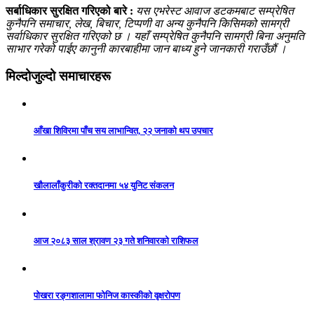
सर्बाधिकार सुरक्षित गरिएको बारे :
यस एभरेस्ट आवाज डटकमबाट सम्प्रेषित
कुनैपनि समाचार, लेख, बिचार, टिप्पणी वा अन्य कुनैपनि किसिमको सामग्री
सर्वाधिकार सुरक्षित गरिएको छ । यहाँ सम्प्रेषित कुनैपनि सामग्री बिना अनुमति
साभार गरेको पाईए कानुनी कारबाहीमा जान बाध्य हुने जानकारी गराउँछौं ।
मिल्दोजुल्दो समाचारहरू
आँखा शिविरमा पाँच सय लाभान्वित, २२ जनाको थप उपचार
खौलालाँकुरीको रक्तदानमा ५४ युनिट संकलन
आज २०८३ साल श्रावण २३ गते शनिवारको राशिफल
पोखरा रङ्गशालामा फोनिज कास्कीको वृक्षरोपण