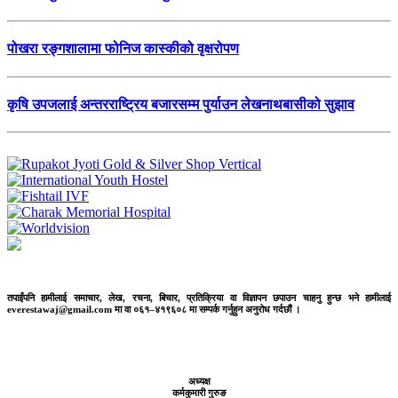
पोखरा रङ्गशालामा फोनिज कास्कीको वृक्षरोपण
कृषि उपजलाई अन्तरराष्ट्रिय बजारसम्म पुर्याउन लेखनाथबासीको सुझाव
तपाईंपनि हामीलाई समाचार, लेख, रचना, बिचार, प्रतिक्रिया वा विज्ञापन छपाउन चाहनु हुन्छ भने हामीलाई
everestawaj@gmail.com मा वा ०६१–४१९६०८ मा सम्पर्क गर्नुहुन अनुरोध गर्दछौं ।
अध्यक्ष
कर्मकुमारी गुरुङ