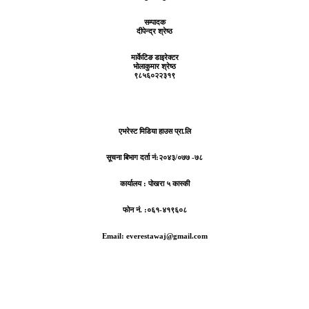
सम्पादक
दीपेन्द्र श्रेष्ठ
मार्केटिङ डाइरेक्टर
भोलाकुमार श्रेष्ठ
९८५६०२२३१९
एभरेस्ट मिडिया हाउस प्रा.लि
सूचना बिभाग दर्ता नं:
२०४३/०७७ -७८
कार्यालय :
पोखरा ५ कास्की
फोन नं. :०६१-४१९६०८
Email: everestawaj@gmail.com