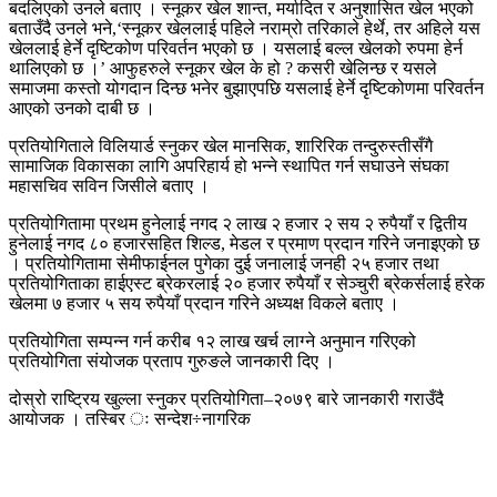
बदलिएको उनले बताए । स्नूकर खेल शान्त, मर्यादित र अनुशासित खेल भएको
बताउँदै उनले भने,‘स्नूकर खेललाई पहिले नराम्रो तरिकाले हेर्थे, तर अहिले यस
खेललाई हेर्ने दृष्टिकोण परिवर्तन भएको छ । यसलाई बल्ल खेलको रुपमा हेर्न
थालिएको छ ।’ आफुहरुले स्नूकर खेल के हो ? कसरी खेलिन्छ र यसले
समाजमा कस्तो योगदान दिन्छ भनेर बुझाएपछि यसलाई हेर्ने दृष्टिकोणमा परिवर्तन
आएको उनको दाबी छ ।
प्रतियोगिताले विलियार्ड स्नुकर खेल मानसिक, शारिरिक तन्दुरुस्तीसँगै
सामाजिक विकासका लागि अपरिहार्य हो भन्ने स्थापित गर्न सघाउने संघका
महासचिव सविन जिसीले बताए ।
प्रतियोगितामा प्रथम हुनेलाई नगद २ लाख २ हजार २ सय २ रुपैयाँ र द्वितीय
हुनेलाई नगद ८० हजारसहित शिल्ड, मेडल र प्रमाण प्रदान गरिने जनाइएको छ
। प्रतियोगितामा सेमीफाईनल पुगेका दुई जनालाई जनही २५ हजार तथा
प्रतियोगिताका हाईएस्ट ब्रेकरलाई २० हजार रुपैयाँ र सेञ्चुरी ब्रेकर्सलाई हरेक
खेलमा ७ हजार ५ सय रुपैयाँ प्रदान गरिने अध्यक्ष विकले बताए ।
प्रतियोगिता सम्पन्न गर्न करीब १२ लाख खर्च लाग्ने अनुमान गरिएको
प्रतियोगिता संयोजक प्रताप गुरुङले जानकारी दिए ।
दोस्रो राष्ट्रिय खुल्ला स्नुकर प्रतियोगिता–२०७९ बारे जानकारी गराउँदै
आयोजक । तस्बिर ः सन्देश÷नागरिक