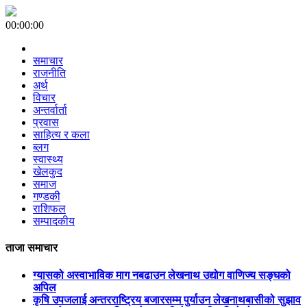
00:00:00
समाचार
राजनीति
अर्थ
विचार
अन्तर्वार्ता
प्रवास
साहित्य र कला
ब्लग
स्वास्थ्य
खेलकुद
समाज
गण्डकी
राशिफल
सम्पादकीय
ताजा समाचार
ग्यासको अस्वाभाविक माग नबढाउन लेखनाथ उद्योग वाणिज्य सङ्घको
अपिल
कृषि उपजलाई अन्तरराष्ट्रिय बजारसम्म पुर्याउन लेखनाथबासीको सुझाव