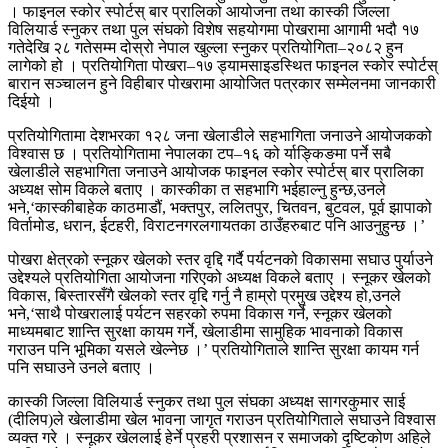
। फाइनल स्कोर स्पोर्टस् बार प्रालिको आयोजना तथा कास्की जिल्ला
विलियार्ड स्नुकर तथा पुल संघको विशेष सहयोगमा पोखरामा आगामी भदौ १७
गतेदेखि २८ गतेसम्म दोस्रो नेपाल खुल्ला स्नुकर प्रतियोगिता–२०८२ हुन
लागेको हो । प्रतियोगिता पोखरा–१७ ड्यामसाइडस्थित फाइनल स्कोर स्पोर्टस्
बारान सञ्चालन हुने विहीबार पोखरामा आयोजित पत्रकार सम्मेलनमा जानकारी
दिईयो ।
प्रतियोगितामा देशभरका १२८ जना खेलाडीले सहभागिता जनाउने आयोजकको
विश्वास छ । प्रतियोगितामा नेपालका टप–१६ को र्याङ्किङमा पर्ने सबै
खेलाडीले सहभागिता जनाउने आयोजक फाइनल स्कोर स्पोर्टस् बार प्रालिका
अध्यक्ष सोम विकले बताए । कास्कीका त सहभागि भईहाल्नु हुन्छ,उनले
भने,‘कास्कीबाहेक काठमाडौं, भक्तपुर, ललितपुर, चितवन, बुटवल, पूर्व झापाको
विर्तामोड, धरान, ईटहरी, विराटनगरलगायतका ठाउँहरुबाट पनि आउनुहुन्छ ।’
पोखरा क्षेत्रको स्नूकर खेलको स्तर वृद्दि गर्दै पर्यटनको विकासमा सघाउ पुर्याउने
उद्देश्यले प्रतियोगिता आयोजना गरिएको अध्यक्ष विकले बताए । स्नूकर खेलको
विकास, बिस्तारसँगै खेलको स्तर वृद्दि गर्नु नै हाम्रो प्रमुख उद्देश्य हो,उनले
भने,‘साथै पोखरालाई पर्यटन सहरको रुपमा विकास गर्ने, स्नूकर खेलको
माध्यमबाट शान्ति सुरक्षा कायम गर्ने, खेलाडीमा सामुहिक भावनाको विकास
गराउन पनि भूमिका यसले खेल्नेछ ।’ प्रतियोगिताले शान्ति सुरक्षा कायम गर्न
पनि सघाउने उनले बताए ।
कास्की जिल्ला विलियार्ड स्नुकर तथा पुल संघका अध्यक्ष सागरकुमार साई
(दीलिप)ले खेलाडीमा खेल भावना जागृत गराउन प्रतियोगिताले सघाउने विश्वास
व्यक्त गरे । स्नूकर खेललाई हेर्ने प्रहरी प्रशासन र समाजको दृष्टिकोण अहिले