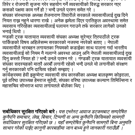
तिरेर र रोजगारी सृजना गरेर सहयोग गर्ने व्यवसायीको विरुद्ध सरकार गएर
कसको पक्षमा काम गर्ने हो ? भन्दै उनले प्रश्न समेत गरे ।
संघका संस्थापक अध्यक्ष तेजनाराण तिवारीले सरकाले व्यवसायीलाई दुख दिने
नियत राख्न नहुने धारणा राखे । अनेक झमेला दिएर प्रतिकुल अवस्थामा समेत
व्यवसाय गरिरहेका व्यवसायीलाई पलायन गराउने तर्फ सरकार लागेको उनको
भनाई थियो ।
ग्ण्डकी ट्रक यातायात व्यवसायी संघका अध्यक्ष सुरेन्द्र त्रिपाठीले ट्रक
पार्किङको विषय अहिलेसम्म सरकारको नजरमा नपरेको बताए । नेपाली
व्यवसायीले भारबहन लगायतका नियमको कडाईका साथ पालना गर्दा भारतीय
व्यवसायीलाई सो नियम नै नलाग्ने अवस्था आउनु अनि नेपाली व्यवसायीलाई दुख
दिनु कस्तो नियत हो ? भन्दै उनले प्रश्न गरे । गण्डकी ट्रक यातायात व्यवसायी
संघका सदस्यहको मात्रै अरबौं लगानी रहेको भन्दै उनले यो लगानीको संरक्षण
गर्नु सरकारको पनि दायित्व रहेको सम्झाए ।
कार्यक्रममा हेवी इकुप्मेन्ट व्यवसायी संघ कास्कीका अध्यक्ष बालकृष्ण कोइराला,
पूर्व वरिष्ठ उपाध्यक्ष हेमराज सुवेदी, संघका वरिष्ठ उपाध्यक्ष कल्याण तिमिल्सिना र
महासचिव सोभराज थापा लगायतले बोलेका थिए ।
सर्बाधिकार सुरक्षित गरिएको बारे :
यस एभरेस्ट आवाज डटकमबाट सम्प्रेषित
कुनैपनि समाचार, लेख, बिचार, टिप्पणी वा अन्य कुनैपनि किसिमको सामग्री
सर्वाधिकार सुरक्षित गरिएको छ । यहाँ सम्प्रेषित कुनैपनि सामग्री बिना अनुमति
साभार गरेको पाईए कानुनी कारबाहीमा जान बाध्य हुने जानकारी गराउँछौं ।