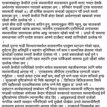
प्रकाशबहादुर केसीले ट्रक व्यवसायीले मालसामान ढुवानी मात्र नभएर देशकै
अर्थतन्त्र चलायामान गराएको बताएका छन् । शनिबार गण्डकी ट्रक यातायात
व्यवसायी संघको ४८ औं वार्षिक साधारण सभाको उद्घाटन गर्दै उनले यस्तो
बताएका हुन् । मन्त्री केसीले निजी क्षेत्र देशको अर्थतन्त्रको खम्बाको रुपमा
रहेको समेत उल्लेख गरे ।
उनले बीमा दावी प्रक्रिया कठिन हुनु, समयानुकूल नीति नहुनु, दक्ष चालकको
कमी, सडकको खराब अवस्था, भारतीय ट्रकहरूसँग प्रतिस्पर्धा लगायतका
व्यवसायीका समस्याका बारेमा आफू जानकार रहेको चर्चा गरे । उनले यी समस्या
समाधानका लागि प्रदेश सरकार आफ्नो ठाउँबाट सक्दो लागिरहेको उल्लेख गरे
।
संघले पुराना गाडी विस्थापनमार्फत वातावरणीय प्रदूषण घटाउन गरेको पहल,
दुर्घटना हुँदा क्षतिपूर्ति र सहयोग सुनिश्चित गर्ने काम र सामाजिक क्षेत्रमा गरेको
कार्याको प्रशंसा मन्त्री केसीले प्रशंसा गरे । उनले बसपार्कको चर्चा हुने र
समस्या साधानको लागि पहल भएपनि ट्रक पार्किङको समस्या ठूलो रहेको समेत
उल्लेख गरेका छन् ।
मन्त्री केसीले प्रविधिको प्रयोग मार्फत व्यवसायमा सहजीकरणका लागि समेत
व्यवसायीलाई आग्रह गरे् । ‘ट्रकहरुमा जीपीएस ट्रयाकिङ प्रणाली जडान
गर्नुहोला । यसले हाम्रा ट्रक कहाँ छन्, कहाँ पुगे भन्ने थाहा पाउन सजिलो हुन्छ
। सुरक्षाको दृष्टिकोणले यो निकै महत्वपूर्ण छ । डिजिटल बिलिङजस्ता विषय
पनि यहाँहरुको प्राथमिकतामा परोस् भन्ने मेरो सुझाव छ’ उनले भने ।
उद्घाटन कार्यक्रमलाई सम्बोधन गर्दै नेपाल यातायात व्यवसायी राष्ट्रिय महासंघ
गण्डकी प्रदेशका संयोजक केदार पौडेलले सरकारले यातायात व्यवसायीलाई हेर्ने
दृष्टिकोणमा परिवर्तन ल्यानुपर्नेमा जोड दिए । आफूहरुलाई दोस्रो दर्जाको
नागरिक जसरी व्यवहार गर्नेगरिएको भन्दै दुखेसो पोखेका उनले व्यवसायीमैत्री
वातावरण बनाउन सरकारसंग आग्रह गरेका छन् । राज्यलाई नियमपूर्वक कर