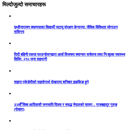
मिल्दोजुल्दो समाचारहरू
पृथ्वीनारायण क्याम्पसका विद्यार्थी जटायु संरक्षण केन्द्रमा, जैविक विविधता जोगाउन
सक्रिय
दिदी बहिनी एकता फाउन्डेसनद्वारा आर्वा विजयमा क्यान्सर सचेतना तथा निःशुल्क स्वास्थ्य
शिविर, २१० जना सहभागी
सहारा एकेडेमीको सहयोगार्थ पोखरामा शनिबार हाइकिङ हुने
३२औँ विश्व आदिवासी जनजाति दिवस र समृद्ध नेपालको यात्रा – राजबहादुर गुरुङ
(पोखरा)