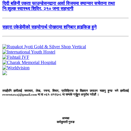
दिदी बहिनी एकता फाउन्डेसनद्वारा आर्वा विजयमा क्यान्सर सचेतना तथा
निःशुल्क स्वास्थ्य शिविर, २१० जना सहभागी
सहारा एकेडेमीको सहयोगार्थ पोखरामा शनिबार हाइकिङ हुने
तपाईंपनि हामीलाई समाचार, लेख, रचना, बिचार, प्रतिक्रिया वा विज्ञापन छपाउन चाहनु हुन्छ भने हामीलाई
everestawaj@gmail.com मा वा ०६१–४१९६०८ मा सम्पर्क गर्नुहुन अनुरोध गर्दछौं ।
अध्यक्ष
कर्मकुमारी गुरुङ