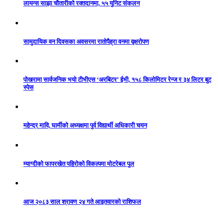
लायन्स साझा चौतारीको रक्तदानमा, ५५ युनिट संकलन
सामुदायिक वन दिवसका अवसरमा रातोपैह्रा वनमा वृक्षरोपण
पोखरामा सार्वजनिक भयो टीभीएस ‘अरबिटर’ ईभी, १५८ किलोमिटर रेन्ज र ३४ लिटर बुट
स्पेस
महेन्द्र मावि, घार्मीको अध्यक्षमा पुर्व विद्यार्थी अधिकारी चयन
म्याग्दीको फापरखेत पहिरोको विकल्पमा मोटरेबल पुल
आज २०८३ साल श्रावण २४ गते आइतवारको राशिफल