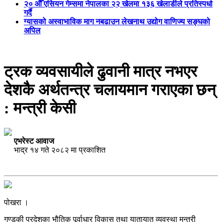
२० औँ एसियन गेम्समा नेपालका २२ खेलमा १३६ खेलाडीले प्रतिस्पर्धा
गर्दै
ग्यासको अस्वाभाविक माग नबढाउन लेखनाथ उद्योग वाणिज्य सङ्घको
अपिल
ट्रक व्यवसायीले ढुवानी मात्र नभएर
देशकै अर्थतन्त्र चलायमान गराएका छन्
: मन्त्री केसी
एभरेस्ट आवाज
भाद्र १४ गते २०८२ मा प्रकाशित
पोखरा ।
गण्डकी प्रदेशका भौतिक पूर्वाधार विकास तथा यातायात व्यवस्था मन्त्री