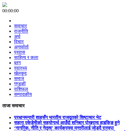
00:00:00
समाचार
राजनीति
अर्थ
विचार
अन्तर्वार्ता
प्रवास
साहित्य र कला
ब्लग
स्वास्थ्य
खेलकुद
समाज
गण्डकी
राशिफल
सम्पादकीय
ताजा समाचार
प्रधानमन्त्री शाहसँग भारतीय राजदूतको शिष्टाचार भेट
सहारा एकेडेमीको सहयोगार्थ आउँदो शनिबार पोखरामा हाइकिङ हुने
‘नागरिक, नीति र नेतृत्व’ कार्यक्रममा मन्त्रीलाई जोड्दै रास्वपा