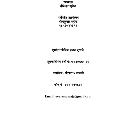
सम्पादक
दीपेन्द्र श्रेष्ठ
मार्केटिङ डाइरेक्टर
भोलाकुमार श्रेष्ठ
९८५६०२२३१९
एभरेस्ट मिडिया हाउस प्रा.लि
सूचना बिभाग दर्ता नं:
२०४३/०७७ -७८
कार्यालय :
पोखरा ५ कास्की
फोन नं. :०६१-४१९६०८
Email: everestawaj@gmail.com