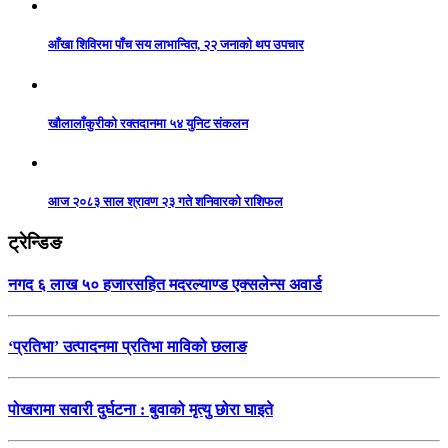
आँखा शिविरमा पाँच सय लाभान्वित, २२ जनाको थप उपचार
खौलालाँकुरीको रक्तदानमा ५४ युनिट संकलन
आज २०८३ साल श्रावण २३ गते शनिवारको राशिफल
ट्रेन्डिङ
नगद ६ लाख ५० हजारसहित मदरल्याण्ड एक्सलेन्स अवार्ड
‘प्रतिभा’ उत्पादनमा प्रतिभा माविको छलाङ
पोखरामा सवारी दुर्घटना : बुवाको मृत्यु छोरा घाइते