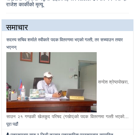
राजेश कार्कीको मृत्यू
समाचार
सदस्य सचिव शर्माले स्वीकारे पदक वितरणमा भएको गल्ती, तर सच्याउन तयार
भएनन्
सन्देश श्रेष्ठपोखरा,
साउन २१ गण्डकी खेलकुद परिषद (गखेप)को पदक वितरणमा गल्ती भएको…
पूरा पढौं
पत्रकारद्वय सारु र जिटी कञ्चन पत्रकारिता पुरस्कारबाट सम्मानित