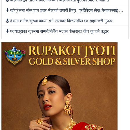
कांग्रेसमा संस्थापन इतर भेलाको तयारी तिब्र, प्रतिवेदन लेख्न नेताहरुलाई जिम्मेवारी, भेलामा सहभागी हुन देउवा फर्कदैं
देशमा शान्ति सुरक्षा कायम गर्न सरकार क्रियाशील छः गृहमन्त्री गुरुङ
पदयात्राका क्रममा सम्पर्कविहीन भएका पोखराका तीन युवाको उद्धार