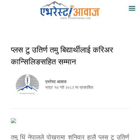
प्लस टु उतिर्ण तमु बिद्यार्थीलाई करिअर
कान्सिलिङसहित सम्मान
एभरेस्ट आवाज
भाद्र १४ गते २०८२ मा प्रकाशित
तमु धिं नेपालले पोखरामा शनिवार हालै प्लस टु उतिर्ण