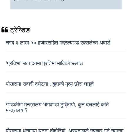
ट्रेन्डिङ
नगद ६ लाख ५० हजारसहित मदरल्याण्ड एक्सलेन्स अवार्ड
‘प्रतिभा’ उत्पादनमा प्रतिभा माविको छलाङ
पोखरामा सवारी दुर्घटना : बुवाको मृत्यु छोरा घाइते
गण्डकीमा मन्त्रालय भागवण्डा टुङ्गियो, कुन दललाई कति
मन्त्रालय ?
पोखरामा धनमाया घट्ना दोहोरियो, अस्पतालले उपचार गर्न नमान्दा