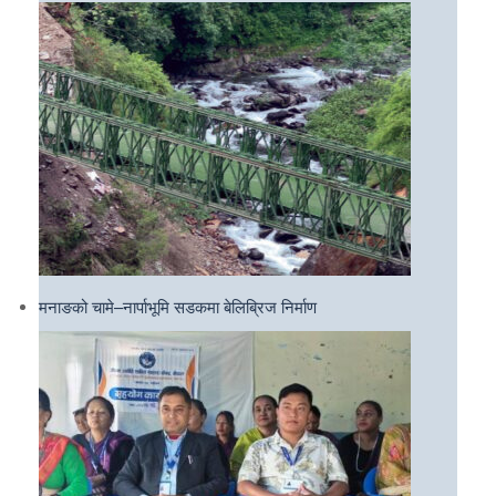
मनाङको चामे–नार्पाभूमि सडकमा बेलिब्रिज निर्माण