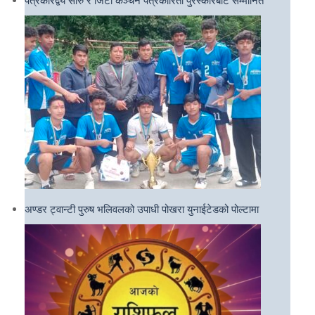
अण्डर ट्वान्टी पुरुष भलिवलको उपाधी पोखरा युनाईटेडको पोल्टामा